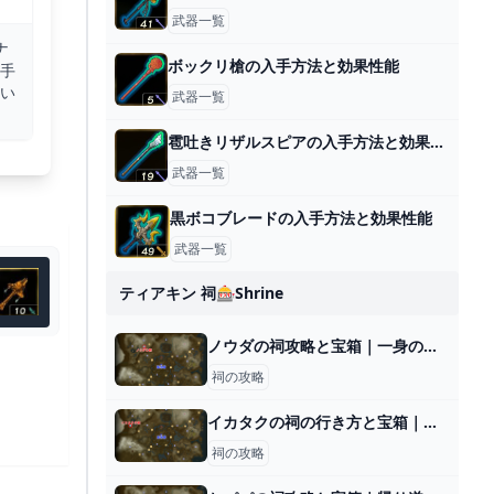
武器一覧
ナ
ボックリ槍の入手方法と効果性能
手
い
武器一覧
雹吐きリザルスピアの入手方法と効果性能
武器一覧
黒ボコブレードの入手方法と効果性能
武器一覧
ティアキン 祠🎰shrine
ノウダの祠攻略と宝箱｜一身の戦い 中等
祠の攻略
イカタクの祠の行き方と宝箱｜ロケットがなくなったら？
祠の攻略