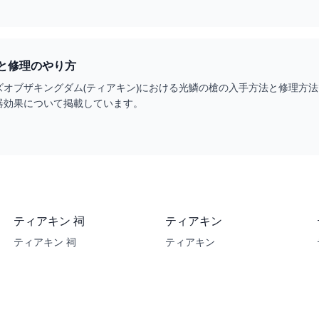
と修理のやり方
ズオブザキングダム(ティアキン)における光鱗の槍の入手方法と修理方
器効果について掲載しています。
ティアキン 祠
ティアキン
ティアキン 祠
ティアキン