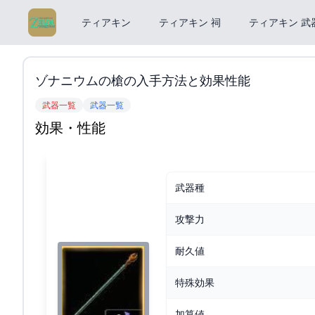
ティアキン
ティアキン 祠
ティアキン 武
ゾナニウムの槍の入手方法と効果性能
武器一覧
武器一覧
効果・性能
武器種
攻撃力
耐久値
特殊効果
加算値