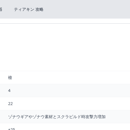
器
ティアキン 攻略
槍
4
22
ゾナウギアやゾナウ素材とスクラビルド時攻撃力増加
+25