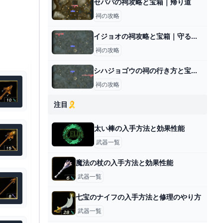
セパパの祠攻略と宝箱｜帰り道
祠の攻略
イジョオの祠攻略と宝箱｜守るだけにあらず
祠の攻略
シハジョゴウの祠の行き方と宝箱｜ラウルの祝福
祠の攻略
注目🎗️
太い棒の入手方法と効果性能
武器一覧
魔法の杖の入手方法と効果性能
武器一覧
七宝のナイフの入手方法と修理のやり方
武器一覧