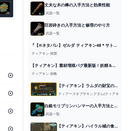
丈夫な木の棒の入手方法と効果性能
武器一覧
巨岩砕きの入手方法と修理のやり方
武器一覧
『【※ネタバレ】ゼルダ ティアキン48＊サトリ山に行ってきた』
ティアキン 洞窟
【ティアキン】素材増殖バグ最新版！妖精＆生き物も超簡単に増やせる！完全上位互換！【ゼルダの伝説ティアーズオブザキングダム】 - YouTube
ティアキン 攻略
【ティアキン】ラムダの財宝の入手場所一覧【ゼルダの伝説ティアーズオブザキングダム】
ティアーズオブザキングダム(ティアキン)攻略
白銀モリブリンハンマーの入手方法と効果性能
武器一覧
【ティアキン】ハイラル城の食堂の場所と行き方【ゼルダの伝説ティアーズオブザキングダム】 - 神ゲー攻略