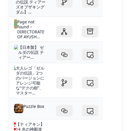
の伝説 ティアー
ズオブザキング
ダム】...
Page not
found –
DIRECTORATE
OF AYUSH...
【日本製】 ゼ
ルダの伝説 テ
ィアー...
大人レゴ「ゼル
ダの伝説」2つ
のバージョンに
アレンジ可能
な“デクの樹”、
マスター...
Puzzle Box
【ティアキン】
14 水の神殿攻