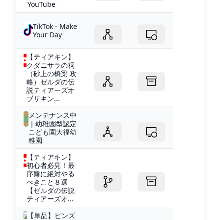
YouTube
TikTok - Make
Your Day
【ティアキン】
クダニサラの祠
（砂上の橋梁 攻
略）ゼルダの伝
説ティアーズオ
ブザキン...
メンテナンス中
｜幼稚園型認定
こども園大福幼
稚園
【ティアキン】
初心者必見！最
序盤に絶対やる
べきこと８選
【ゼルダの伝説
ティアーズオ...
【単品】ピンズ