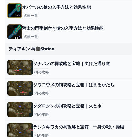
オパールの槍の入手方法と効果性能
武器一覧
騎士の両手剣付き槍の入手方法と効果性能
武器一覧
ティアキン 祠🎥shrine
ソナパノの祠攻略と宝箱｜欠けた通り道
祠の攻略
ジウコウメの祠攻略と宝箱｜はまるかたち
祠の攻略
タダロクンの祠攻略と宝箱｜火と水
祠の攻略
ラシタキワカの祠攻略と宝箱｜一身の戦い 操縦
祠の攻略