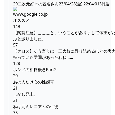
20二次元好きの匿名さん23/04/28(金) 22:04:013報告
www.google.co.jp
オススメ
149
【閲覧注意】＿＿＿と、いうことがありまして体重が
ぶと減りました。
57
【クロス】そう言えば、三大校に昇り詰めるほどの実
持っていた学園があったわね……
128
ホシノの相棒概念Part2
20
あの人だけ心の性感帯
21
しかし兄上、
31
私は元ミレニアムの生徒
75