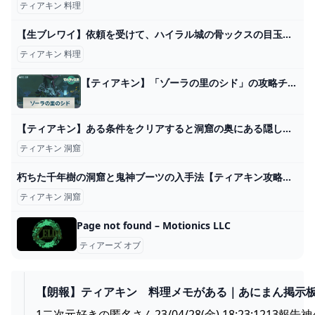
ティアキン 料理
【生ブレワイ】依頼を受けて、ハイラル城の骨ックスの目玉を取り逃げできないか試す生放送【ドリカラ】【ゼルダの伝説ブレスオブザワイルドBotWブレワイバグ検証】 - YouTube
ティアキン 料理
【ティアキン】「ゾーラの里のシド」の攻略チャート｜空魚の地への行き方【ゼルダの伝説ティアーズオブザキングダム】 - 神ゲー攻略
【ティアキン】ある条件をクリアすると洞窟の奥にある隠し部屋が開くらしい...＆お願い事があります！【ゼルダの伝説 ティアーズ オブ ザ キングダム】 - YouTube
ティアキン 洞窟
朽ちた千年樹の洞窟と鬼神ブーツの入手法【ティアキン攻略】 とあるゲームブログの軌跡
ティアキン 洞窟
Page not found – Motionics LLC
ティアーズ オブ
【朗報】ティアキン 料理メモがある｜あにまん掲示
1二次元好きの匿名さん23/04/28(金) 18:23:1213報告