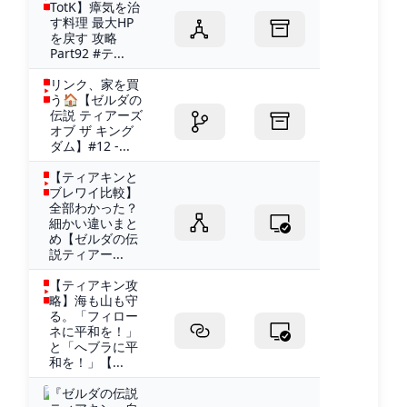
TotK】瘴気を治
す料理 最大HP
を戻す 攻略
Part92 #テ...
リンク、家を買
う🏠【ゼルダの
伝説 ティアーズ
オブ ザ キング
ダム】#12 -...
【ティアキンと
ブレワイ比較】
全部わかった？
細かい違いまと
め【ゼルダの伝
説ティアー...
【ティアキン攻
略】海も山も守
る。「フィロー
ネに平和を！」
と「へブラに平
和を！」【...
『ゼルダの伝説