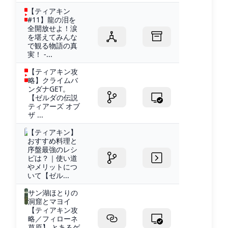
【ティアキン
#11】龍の泪を
全開放せよ！涙
を堪えてみんな
で観る物語の真
実！ -...
【ティアキン攻
略】クライムバ
ンダナGET。
【ゼルダの伝説
ティアーズ オブ
ザ ...
【ティアキン】
おすすめ料理と
序盤最強のレシ
ピは？｜使い道
やメリットにつ
いて【ゼル...
サン湖ほとりの
洞窟とマヨイ
【ティアキン攻
略／フィローネ
草原】 とあるゲ