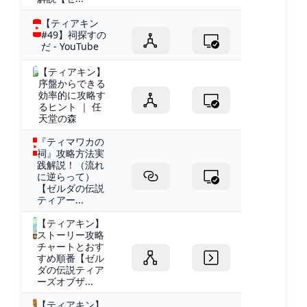
【ティアキン
#49】祠探すの
だ - YouTube
【ティアキン】
序盤からできる
効率的に攻略す
るヒント ｜ 任
天堂の森
『ティマワカの
祠』攻略方法実
践解説！（流れ
に逆らって）
【ゼルダの伝説
ティアー...
【ティアキン】
ストーリー攻略
チャートとおす
すめ順番【ゼル
ダの伝説ティア
ーズオブザ...
【ティアキン】