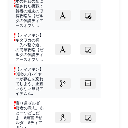
水の神殿の影に
隠された挑戦：
賢者の遺志の取
得攻略法【ゼル
ダの伝説ティア
ーズオブザ...
【ティアキン】
キタワカの祠
「先へ繋ぐ道」
の簡単攻略【ゼ
ルダの伝説ティ
アーズオブザ...
【ティアキン】
9割のプレイヤ
ーが存在を忘れ
てしまう、正直
いらない無能ア
イテム8...
寄り道ゼルダ
賢者の意志、あ
と一つどこだ
よ #無言 #ゼ
ルダ #ティア
キン -...