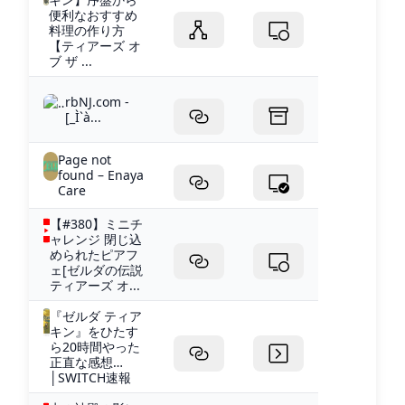
便利なおすすめ
料理の作り方
【ティアーズ オ
ブ ザ ...
rbNJ.com -
[_Ì`à...
Page not
found – Enaya
Care
【#380】ミニチ
ャレンジ 閉じ込
められたピアフ
ェ[ゼルダの伝説
ティアーズ オ...
『ゼルダ ティア
キン』をひたす
ら20時間やった
正直な感想…
│SWITCH速報