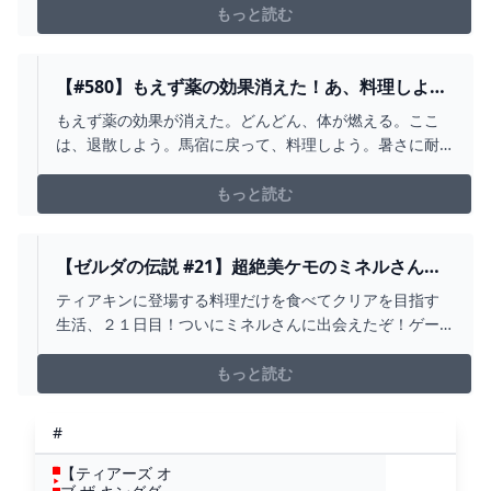
スオブザワイルド#ブレワイ #BotW#ゲーム部屋#ハイラ
もっと読む
ル丘陵地方#アッカレ地方#攻略#料理#ミナッカレ馬宿
【#580】もえず薬の効果消えた！あ、料理しよ
う！！ゼルダの伝説 ブレスオブザワイルド -
もえず薬の効果が消えた。どんどん、体が燃える。ここ
YOUTUBE
は、退散しよう。馬宿に戻って、料理しよう。暑さに耐
える薬を作る。ピリ辛薬を作る。が、のちに、これが役
に立たないことに気づくのは、大分先の話、、、#ゲーム
もっと読む
実況#ゼルダの伝説#ゼルダの伝説ブレスオブザワイルド#
ゲーム部屋#オルディン地方#攻略#もえず薬
【ゼルダの伝説 #21】超絶美ケモのミネルさんが
仲間になった！ ティアキングルメ旅！【ティアキ
ティアキンに登場する料理だけを食べてクリアを目指す
ン】【ゆっくり実況】 - YOUTUBE
生活、２１日目！ついにミネルさんに出会えたぞ！ゲー
ム史上最高の美ケモの呼び声高い（博士調べ）ミネルさ
ん！果たして仲間になってもらえるのか？博士のツイッ
もっと読む
ター：https://twitter.com/siu_lab 下記のサイト様
より音楽をお借りしています。 フ...
#
【ティアーズ オ