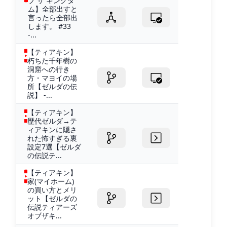
ブ ザ キングダ
ム】全部出すと
言ったら全部出
します。 #33
-...
【ティアキン】
朽ちた千年樹の
洞窟への行き
方・マヨイの場
所【ゼルダの伝
説】 -...
【ティアキン】
歴代ゼルダ→テ
ィアキンに隠さ
れた怖すぎる裏
設定7選【ゼルダ
の伝説テ...
【ティアキン】
家(マイホーム)
の買い方とメリ
ット【ゼルダの
伝説ティアーズ
オブザキ...