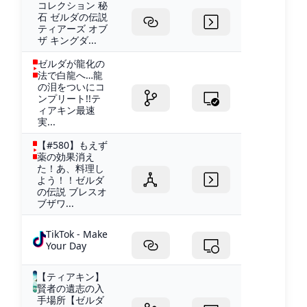
コレクション 秘
石 ゼルダの伝説
ティアーズ オブ
ザ キングダ...
ゼルダが龍化の
法で白龍へ…龍
の泪をついにコ
ンプリート!!テ
ィアキン最速
実...
【#580】もえず
薬の効果消え
た！あ、料理し
よう！！ゼルダ
の伝説 ブレスオ
ブザワ...
TikTok - Make
Your Day
【ティアキン】
賢者の遺志の入
手場所【ゼルダ