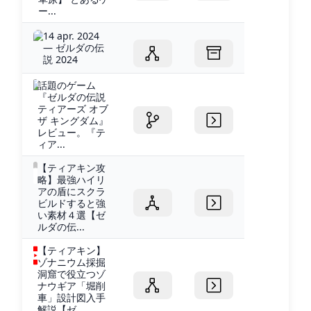
ー...
14 apr. 2024
— ゼルダの伝
説 2024
話題のゲーム
『ゼルダの伝説
ティアーズ オブ
ザ キングダム』
レビュー。『テ
ィア...
【ティアキン攻
略】最強ハイリ
アの盾にスクラ
ビルドすると強
い素材４選【ゼ
ルダの伝...
【ティアキン】
ゾナニウム採掘
洞窟で役立つゾ
ナウギア「堀削
車」設計図入手
解説【ゼ...