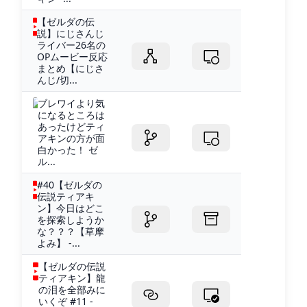
【ゼルダの伝
説】にじさんじ
ライバー26名の
OPムービー反応
まとめ【にじさ
んじ/切...
ブレワイより気
になるところは
あったけどティ
アキンの方が面
白かった！ ゼ
ル...
#40【ゼルダの
伝説ティアキ
ン】今日はどこ
を探索しようか
な？？？【草摩
よみ】 -...
【ゼルダの伝説
ティアキン】龍
の泪を全部みに
いくぞ #11 -