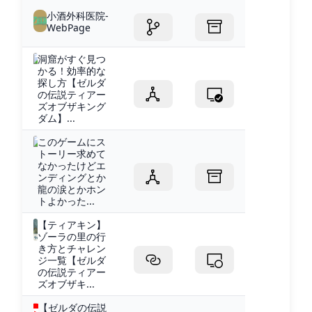
小酒外科医院-
WebPage
洞窟がすぐ見つ
かる！効率的な
探し方【ゼルダ
の伝説ティアー
ズオブザキング
ダム】...
このゲームにス
トーリー求めて
なかったけどエ
ンディングとか
龍の涙とかホン
トよかった...
【ティアキン】
ゾーラの里の行
き方とチャレン
ジ一覧【ゼルダ
の伝説ティアー
ズオブザキ...
【ゼルダの伝説