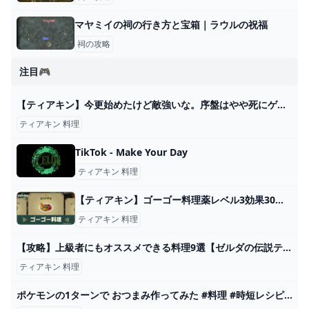
マヤミイの祠の行き方と宝箱｜ラウルの祝福
祠の攻略
注目🎮
【ティアキン】今更始めたけど敵強いな。序盤はやや死にゲー。 – ゲーム攻略のかけら
ティアキン 料理
TikTok - Make Your Day
ティアキン 料理
【ティアキン】ゴーゴー料理薬レベル3効果30分おすすめレシピ【ゼルダ】 - ゼルダ攻略Wikiティアキンまとめ速報
ティアキン 料理
【攻略】上級者にもオススメできる料理9選【ゼルダの伝説ティアーズオブザキングダム/ティアキン】【ゆっくり解説】 - YouTube
ティアキン 料理
ポケモンの1ターンで おつまみ作ってみた #料理 #時短レシピ #ポケモン #shorts - YouTube