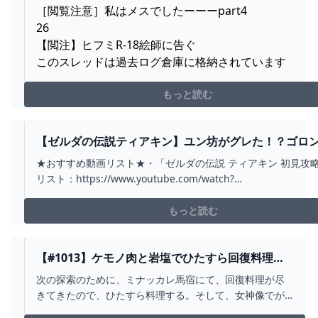
［閲覧注意］私はメスでしたーーーpart4
26
【閲注】ヒフミR-18絵師に告ぐ
このスレッドは過去ログ倉庫に格納されています
もっと読む
【ゼルダの伝説ティアキン】ユン坊がグレた！？ゴロ
ィへの道。（肉には肉を！、一石千金！？完熟火打ち
★おすすめ動画リスト★・「ゼルダの伝説 ティアキン 初見攻
コハク買い取ります、マラクグチの祠） PART55 - YOU
リスト：https://www.youtube.com/watch?
v=hcblXY0Zs4M&list=PLG0PDPQd9oBOuR1keuQdsIvtWcX1
チャンネル登録をよろしくお願いします★https://www.youtu..
もっと読む
【#1013】ケモノ肉と岩塩でひたすら回復料理を
作る！ゼルダの伝説 ブレス オブ ザ ワイルド -
次の探索のために、ミナッカレ馬宿にて、回復料理が尽
YOUTUBE
きてきたので、ひたすら料理する。そして、女神像でが
んばりゲージを増やす。#ゲーム実況#ゼルダの伝説#ブレ