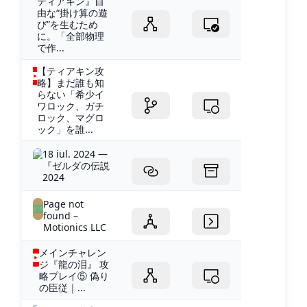
ティアキン』自
由な“掛け算の遊
び”を生むため
に。「全部物理
で作...
【ティアキン攻
略】まだ誰も知
らない「希少イ
ワロック、ガチ
ロック、マグロ
ック」を誰...
18 iul. 2024 —
『ゼルダの伝説
2024
Page not
found –
Motionics LLC
メインチャレン
ジ『龍の泪』 攻
略プレイ⑤ 偽り
の臣従｜...