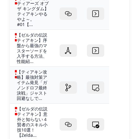
ティアーズ オブ
ザ キングダム】
ティアキンやる
やよ～。
#01【...
【ゼルダの伝説
ティアキン】序
盤から最強のマ
スターソードを
入手する方法、
性能紹...
【ティアキン攻
略】最強対策ア
イテム発見「ガ
ノンドロフ最終
決戦」ジャスト
回避なしで...
【ゼルダの伝説
ティアキン】意
外と知らない４
賢者のスキル小
技10選！
【Zelda...