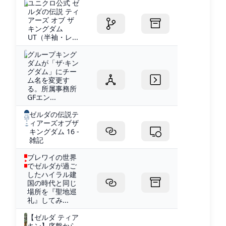
ユニクロ公式 ゼ
ルダの伝説 ティ
アーズ オブ ザ
キングダム
UT（半袖・レ...
グループキング
ダムが「ザ·キン
グダム」にチー
ム名を変更す
る。所属事務所
GFエン...
ゼルダの伝説テ
ィアーズオブザ
キングダム 16 -
雑記
ブレワイの世界
でゼルダが過ご
したハイラル建
国の時代と同じ
場所を『聖地巡
礼』してみ...
【ゼルダ ティア
キン】序盤から