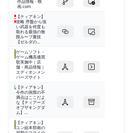
作品情報 - 映
画.com
【ティアキン】
攻略 序盤から強
い武器を何度も
取れる最強の無
限ループ裏技
【ゼルダの...
ゲームソフト・
ゲーム機高価買
取実施中｜店
舗・商品情報｜
エディオンメン
バーズサイト
【ティアキン】
今作の洞窟の不
満点はここだよ
な【ティアーズ
オブザキングダ
ム】...
【ティアキン】
ユン組本部南の
洞窟のマヨイの