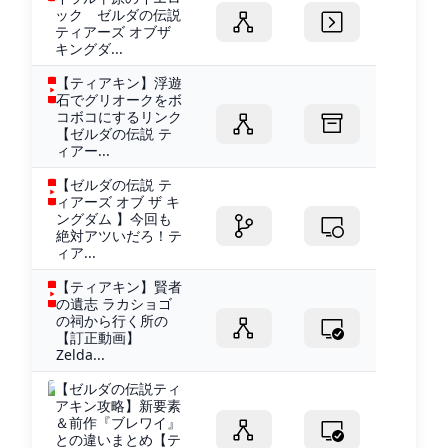
ック ゼルダの伝説
ティアーズ オブザ
キングダ...
【ティアキン】浮遊
石でグリオークをボ
コボコにするリンク
【ゼルダの伝説 テ
ィアー...
【ゼルダの伝説 テ
ィアーズ オブ ザ キ
ングダム 】今回も
絶対アツいだろ！テ
ィア...
【ティアキン】賢者
の遺志 ラカショゴ
の祠から行く所の
【訂正動画】
Zelda...
【ゼルダの伝説ティ
アキン攻略】新要素
＆前作『ブレワイ』
との違いまとめ【テ