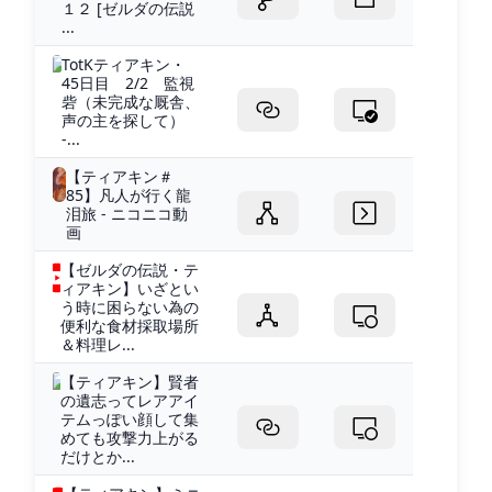
１２ [ゼルダの伝説
...
TotKティアキン・
45日目 2/2 監視
砦（未完成な厩舎、
声の主を探して）
-...
【ティアキン＃
85】凡人が行く龍
泪旅 - ニコニコ動
画
【ゼルダの伝説・テ
ィアキン】いざとい
う時に困らない為の
便利な食材採取場所
＆料理レ...
【ティアキン】賢者
の遺志ってレアアイ
テムっぽい顔して集
めても攻撃力上がる
だけとか...