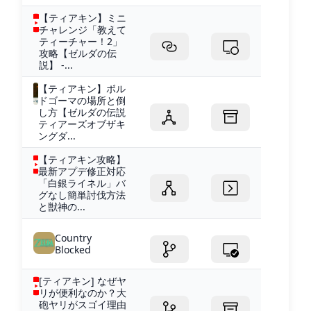
【ティアキン】ミニ
チャレンジ「教えて
ティーチャー！2」
攻略【ゼルダの伝
説】 -...
【ティアキン】ボル
ドゴーマの場所と倒
し方【ゼルダの伝説
ティアーズオブザキ
ングダ...
【ティアキン攻略】
最新アプデ修正対応
「白銀ライネル」バ
グなし簡単討伐方法
と獣神の...
Country
Blocked
[ティアキン] なぜヤ
リが便利なのか？大
砲ヤリがスゴイ理由