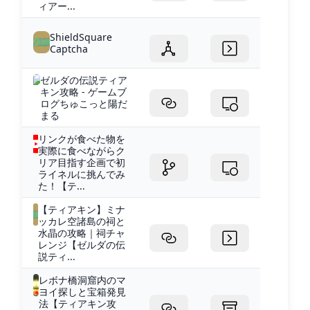
ィアー...
ShieldSquare
Captcha
ゼルダの伝説ティア
キン攻略 - ゲームブ
ログちゅこっと陽だ
まる
リンクが食べた物を
実際に食べながらク
リア目指す企画で初
ライネルに挑んでみ
た！【テ...
【ティアキン】ミナ
ッカレ空諸島の祠と
水晶の攻略｜祠チャ
レンジ【ゼルダの伝
説ティ...
レボナ橋洞窟内のマ
ヨイ探しと宝箱発見
法【ティアキン攻