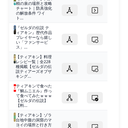
精の泉の場所と攻略
チャート｜防具強化
の解放条件 ワイ
ト...
『ゼルダの伝説 テ
ィアキン』歴代作品
プレイヤーなら嬉し
い「ファンサービ
ス」...
【ティアキン】料理
レシピ一覧｜全228
種掲載【ゼルダの伝
説ティアーズオブザ
キング...
ティアキンで食べた
『鯛ムニエル』作っ
て食べてみたｗｗｗ
【ゼルダの伝説】
【料...
【ティアキン】ゾラ
台地中腹の洞窟のマ
ヨイの場所と行き方