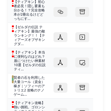
【ティアキン】初心
者必見！隠し要素も
分かる！？完全攻略
本が2冊出るけどど
っちにす...
【ゼルダの伝説 テ
ィアキン】最強の敵
ランキング！！【テ
ィアーズオブザキン
グダ...
【ティアキン】本当
に便利なのはどれ？
盾につけたい神素材
10選【ゼルダの伝説
ティ...
賢者の石を利用した
大量コール（資金）
稼ぎ｜ソフィーのア
トリエ2 攻略のナノ
ゲーム...
【ティアキン攻略】
熱い挑戦。ゴロンシ