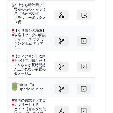
左上から時計回りに
賢者の石のティラミ
ス（税込700円）、
ブラウニーボックス
（税...
【クサヨシの秘密】
攻略【ゼルダの伝説
ティアーズ オブ ザ
キングダム ティア
キ...
【ティアキン】依頼
を受けて、転んだリ
ンクさんが長時間起
き上がれない装置の
ダメージ...
Inicio - Tu
Espacio Musical
賢者の遺志すべてコ
ンプリートする
と！？【ゼルダの伝