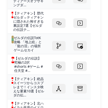
ティアーズオブザキ
ングダ...
【ティアキン】歴代
ゼルダ→ティアキン
に隠された怖すぎる
裏設定7選【ゼルダ
の伝説テ...
ゼルダの伝説TotK
攻略 「地上絵」と
「龍の泪」の場所
ゲームセカイ
【ゼルダの伝説】
究極の2択
#shorts #ゲーム #
任天堂 #...
【ティアキン】絶品
スイーツからコスプ
レまで！インスタ映
えな要素10選【ゼル
ダの伝...
【ティアキン】北ハ
イラル平原のイエロ