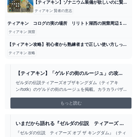
【ティアキン】ゾナニウム装備が欲しいのに賢者の意志ばかり出てくる…ｗ｜ぽちぽちゲーム速報
ティアキン 賢者の意志
ティアキン コログの実の場所 リリトト湖西の洞窟周辺１ 武器・盾・弓のポーチ拡張方法 ＃１０３９ 【ゼルダの伝説ティアーズオブザキングダム】 - YouTube
ティアキン 洞窟
【ティアキン攻略】初心者から熟練者まで正しい使い方しってる？最大攻撃力600超のライネル特効武器について詳細解説【ゼルダの伝説ティアーズ オブ ザ キングダム】 - YouTube
ティアキン 攻略
【ティアキン】「ゲルドの街のルージュ」の攻略
チャート【ゼルダの伝説ティアーズオブザキング
ゼルダの伝説ティアーズオブザキングダム（ティアキ
ダム】 - 神ゲー攻略
ン/totk）のゲルドの街のルージュを掲載。カラカラバザ
ールまでの道順やルージュとの再会、防衛戦、雷の神殿
までの手順、雷の神殿の攻略についても紹介していま
もっと読む
す。
いまだから語れる『ゼルダの伝説 ティアーズ オ
ブ ザ キングダム』開発者インタビュー。“遊び優
『ゼルダの伝説 ティアーズ オブ ザ キングダム』（ティ