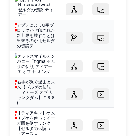
Nintendo Switch
ゼルダの伝説 ティ
アー...
アプデによりU字ブ
ロックが封印された
新世界を壊すことは
出来るのか【ゼルダ
の伝説テ...
グッドスマイルカン
パニー「figma ゼル
ダの伝説 ティアー
ズ オブ ザ キング...
右手が繋ぐ過去と未
来【ゼルダの伝説
ティアーズ オブ ザ
キングダム】＃８８
(...
【ティアキン】ケム
リダケを使ってイー
ガ団を倒すリンク
【ゼルダの伝説 テ
ィアーズ ...