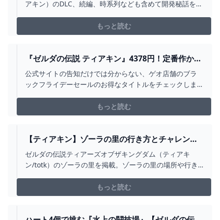
先”を貫いて完成させた驚異の続編【ティアキン】
アキン）のDLC、続編、時系列なども含めて開発秘話を開
ゲーム・エンタメ最新情報のファミ通.COM
発者に聞くインタビュー。任天堂のプロデューサー・青
沼英二氏、ディレクター・藤林秀麿氏に直撃！
もっと読む
『ゼルダの伝説 ティアキン』4378円！定番作から
今年の新作まで、ゲオ店舗のブラックフライデー
公式サイトの告知だけでは分からない、ゲオ店舗のブラ
セールを現地調査 インサイド
ックフライデーセールのお得なタイトルをチェックしま
しょう。
もっと読む
【ティアキン】ゾーラの里の行き方とチャレンジ
一覧【ゼルダの伝説ティアーズオブザキングダ
ゼルダの伝説ティアーズオブザキングダム（ティアキ
ム】 - 神ゲー攻略
ン/totk）のゾーラの里を掲載。ゾーラの里の場所や行き
方をはじめ、チャレンジ一覧やショップ一覧、できるこ
とについても紹介しています。
もっと読む
ハート4個で挑む『水上の闘技場』【ゼルダの伝説