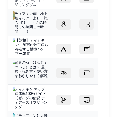
説 ティアーズオブ
ザキングダ...
ティアキン俺「地上
絵みっけ！よし、龍
の泪は…」←この時
間この時間この時
間！！！
【朗報】ティアキ
ン、洞窟が数百個も
存在する模様 : ゲー
マー報道
賢者の石（けんじゃ
のいし）とは？ 意
味・読み方・使い方
をわかりやすく解説
-...
ティアキン マップ
達成率100%ガイド
【ゼルダの伝説 テ
ィアーズオブザキン
グダ...
【ティアキン】大妖