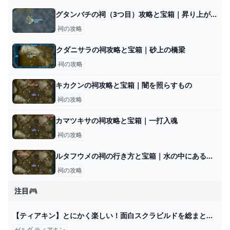
グタンバチの祠（3つ目）攻略と宝箱｜昇り上がる力
祠の攻略
クダニサラの祠攻略と宝箱｜砂上の橋梁
祠の攻略
キカクンの祠攻略と宝箱｜闇を照らすもの
祠の攻略
カマツキサの祠攻略と宝箱｜一打入魂
祠の攻略
ルタフウメの祠の行き方と宝箱｜水の中にある水晶の取り方
祠の攻略
注目🎮
【ティアキン】とにかく楽しい！面白スクラビルドを総まとめ【ゼルダの伝説ティアーズオブザキングダム/ティアキン】【総集編】【作業用】 - YouTube
ゼルダ ティアキン