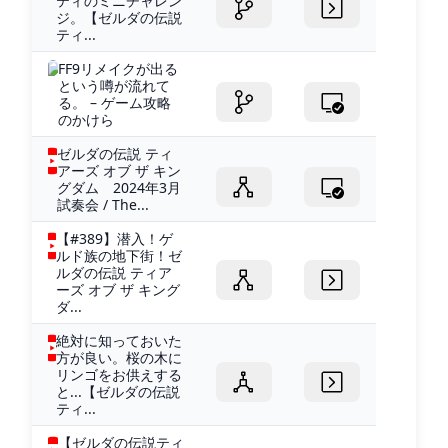
ティのミニチャレン
ジ。【ゼルダの伝説
ティ...
FF9リメイクが出る
という噂が流れて
る。 – ゲーム攻略
のかけら
ゼルダの伝説 ティ
アーズ オブ ザ キン
グダム 2024年3月
試奏会 / The...
【#389】潜入！ゲ
ルド族の地下街！ゼ
ルダの伝説 ティア
ーズ オブ ザ キング
ダ...
絶対に知っておいた
方が良い。桜の木に
リンゴをお供えする
と...【ゼルダの伝説
ティ...
【ゼルダの伝説ティ