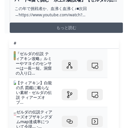
ティアーズ オブ ザ キングダム】#025 - YOUTUBE
この年で挑戦者か、血沸く血沸く♪■次回
→https://www.youtube.com/watch?
v=PZ_m9IafMsU&t=1s■前回
→https://www.youtube.com/watch?v=Pn7EPwS6qy4■
もっと読む
再生リスト→https://www.youtube.com/playlist?li...
#
『ゼルダの伝説 テ
ィアキン攻略』ルミ
ーやマヨイのセンサ
ーは一長一短。洞窟
の入り口...
【ティアキン】白龍
の爪 図鑑に載らな
い素材 - ゼルダの伝
説 ティアーズオ
ブ...
ゼルダの伝説ティア
ーズオブザキングダ
ムmap達成率につ
いて今現... -...