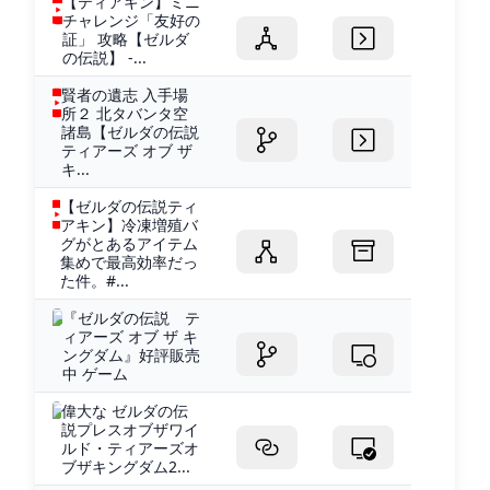
【ティアキン】ミニ
チャレンジ「友好の
証」 攻略【ゼルダ
の伝説】 -...
賢者の遺志 入手場
所２ 北タバンタ空
諸島【ゼルダの伝説
ティアーズ オブ ザ
キ...
【ゼルダの伝説ティ
アキン】冷凍増殖バ
グがとあるアイテム
集めで最高効率だっ
た件。#...
『ゼルダの伝説 テ
ィアーズ オブ ザ キ
ングダム』好評販売
中 ゲーム
偉大な ゼルダの伝
説プレスオブザワイ
ルド・ティアーズオ
ブザキングダム2...