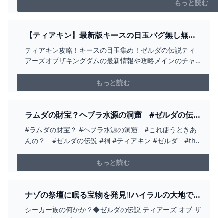
もっと読む
【ティアキン】最新版キースの目玉バグ無し無限
回収が超簡単!!数分で100個余裕ですＷ【ティアー
ティアキン攻略！キースの目玉集め！ゼルダの伝説ティ
ズオブザキングダム】 - YOUTUBE
アーズオブザキングダムの最新情報や攻略メインのチャ
ンネルです！●ティアキン攻略おすすめ動画・コログのお
面早めにGETして！https://youtu.be/wb3bkNNi8j4・パ
もっと読む
ラセール不要になるほど遠くに飛ぶ方法
https://youtu.be/bVRjwj...
ラムダの財宝？ヘブラ水源の洞窟 #ゼルダの伝説
#祠 #ティアキン #ゼルダ #THE LEGEND OF
#ラムダの財宝？ #ヘブラ水源の洞窟 #これ使うときあ
ZELDA #TEARS OF KINGDOM - YOUTUBE
んの？ #ゼルダの伝説 #祠 #ティアキン #ゼルダ #the
legend of zelda #tears of kingdom
もっと読む
ナゾの祭壇に眠る宝物を発見!!ハイラルの大地で洞
窟探索!!ティアキン最速実況PART7【ゼルダの伝説
シーカー族の何かか？◆ゼルダの伝説 ティアーズ オブ ザ
ティアーズ オブ ザ キングダム】 - YOUTUBE