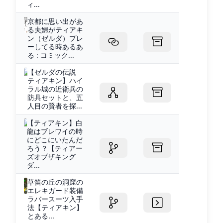
ィ...
京都に思い出があ
る夫婦がティアキ
ン（ゼルダ）プレ
ーしてる時あるあ
る : コミック...
【ゼルダの伝説
ティアキン】ハイ
ラル城の近衛兵の
防具セットと、五
人目の賢者を探...
【ティアキン】白
龍はブレワイの時
にどこにいたんだ
ろう？【ティアー
ズオブザキング
ダ...
草笛の丘の洞窟の
エレキガード装備
ラバースーツ入手
法【ティアキン】
とある...