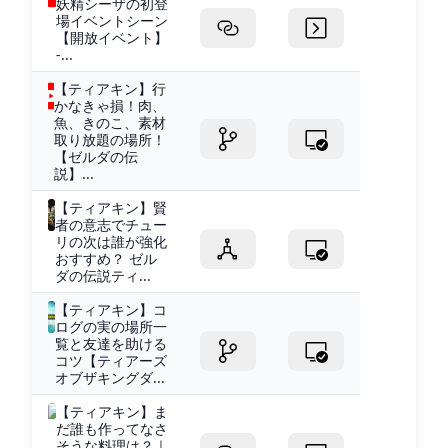
妖精シーザの初登
場イベントシーン
【開放イベント】
-...
【ティアキン】行
かなきゃ損！肉、
魚、きのこ、素材
取り放題の場所！
【ゼルダの伝
説】...
【ティアキン】賢
者の意志でチュー
リの次は誰が強化
おすすめ？ ゼル
ダの伝説ティ...
【ティアキン】コ
ログの実の場所一
覧と友達を助ける
コツ【ティアーズ
オブザキングダ...
【ティアキン】ま
だ誰も作ってなさ
そうな料理は？｜