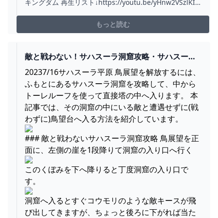
キングダム 再生リスト↓https://youtu.be/yHnw2VSzlKI?
list=PLSszGF__n8Ssi1wn8WlhjWto075w6yARn◆ゼルダ
の伝説 ブレス オブ ザ ワイルド 再生リスト
もっと読む
↓https://youtu.be/dtI...
敵と戦わない！サハスーラ洞窟攻略・サハスーラ
平原鳥望台の解放【ゼルダの伝説 ティアーズオブ
20237/16サハスーラ平原 鳥展望を解放するには、
ザキングダム】 – ぶこもり
ふもとにあるサハスーラ洞窟を攻略して、中から
トーレルーフを使って直接塔の中へ入ります。 本
記事では、その洞窟の中にいる敵と遭遇せずに(戦
わずに)鳥望台へ入る方法を紹介しています。
### 敵と戦わないサハスーラ洞窟攻略 鳥展望を正
面に、左側の崖を1段降りて洞窟の入り口へ行く
このくぼみを下へ降りると丁度洞窟の入り口で
す。
洞窟へ入るとすぐコウモリのような敵キースが飛
び出してきますが、ちょっと後ろに下がれば当た