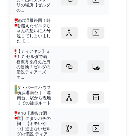
リの場所【ゼルダ
の...
龍の泪最終回！時
を超えたゼルダち
ゃんの想いに大号
泣してしまいまし
た【...
【ティアキン】＃
１７ ゼルダで義
務教育を終えた男
の冒険！ゼルダの
伝説ティアーズ
オ...
ザ・パークハウス
横浜港南台｜「港
南台」駅から現地
までの徒歩ルート
＃10【底抜け洞
窟】グタンバチの
祠！【キモいや
つ】進まないゼル
ダの伝説 ティア