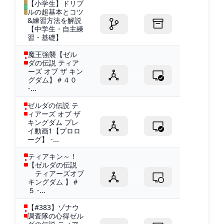
【小学生】ドリブ
ルの超基本とコツ
&練習方法を解説
【中学生・自主練
習・基礎】
魔王強襲【ゼル
ダの伝説 ティア
ーズ オブ ザ キン
グダム】＃４０
-...
ゼルダの伝説 テ
ィアーズ オブ ザ
キングダム プレ
イ動画1【プロロ
ーグ】 -...
ティアキン～！
【ゼルダの伝説
ティアーズオブ
キングダム 】＃
５ -...
【#383】ゾナウ
調査隊の心得ゼル