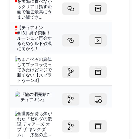
を実際に食べなが
らクリア目指す企
画で過去最高にう
まい飯でき...
【ティアキン
#13】男子禁制！
ルージュと再会す
るためゲルド砂漠
に向かう！ -...
ちょこぺろの真似
してプラコラ使っ
てみたけどマジで
勝てない【スプラ
トゥーン3】
『龍の泪完結@
ティアキン』
全世界が待ち焦が
れた『ゼルダの伝
説 ティアーズ オ
ブ ザ キングダ
ム』 序盤の注...