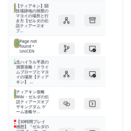
【ティアキン】闘
技場跡地の洞窟の
マヨイの場所と行
き方【ゼルダの伝
説ティアーズオ
ブ...
Page not
found •
UniCEN
北ハイラル平原の
洞窟攻略！クライ
ムブローブとマヨ
イの場所【ティア
キン】 ...
ティアキン攻略
Wiki・ゼルダの伝
説ティアーズオブ
ザキングダム ゲ
ーム攻略サ...
【30時間プレイ
感想】『ゼルダの