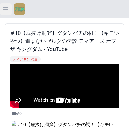
Open main menu
ティアキン
＃10【底抜け洞窟】グタンバチの祠！【キモい
ティアキン 祠
やつ】進まないゼルダの伝説 ティアーズ オブ
ザ キングダム - YouTube
ティアキン 武器
ティアキン 洞窟
ティアキン 攻略
#0