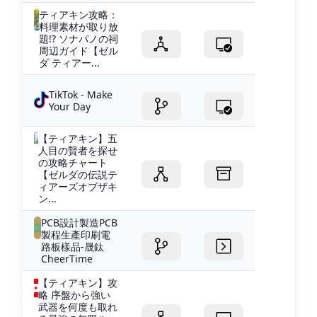
ティアキン攻略：
料理素材が取り放
題!? ソナパノの祠
周辺ガイド【ゼル
ダ ティアー...
TikTok - Make
Your Day
【ティアキン】五
人目の賢者を探せ
の攻略チャート
【ゼルダの伝説テ
ィアーズオブザキ
ン...
PCB設計製造PCB
製程生產印刷電
路板樣品-晟鈦
CheerTime
【ティアキン】攻
略 序盤から強い
武器を何度も取れ