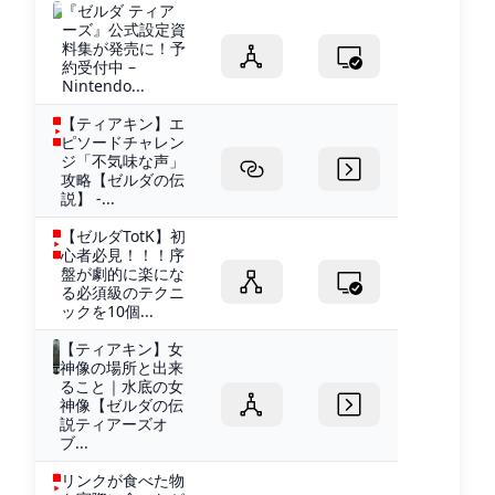
『ゼルダ ティア
ーズ』公式設定資
料集が発売に！予
約受付中 –
Nintendo...
【ティアキン】エ
ピソードチャレン
ジ「不気味な声」
攻略【ゼルダの伝
説】 -...
【ゼルダTotK】初
心者必見！！！序
盤が劇的に楽にな
る必須級のテクニ
ックを10個...
【ティアキン】女
神像の場所と出来
ること｜水底の女
神像【ゼルダの伝
説ティアーズオ
ブ...
リンクが食べた物