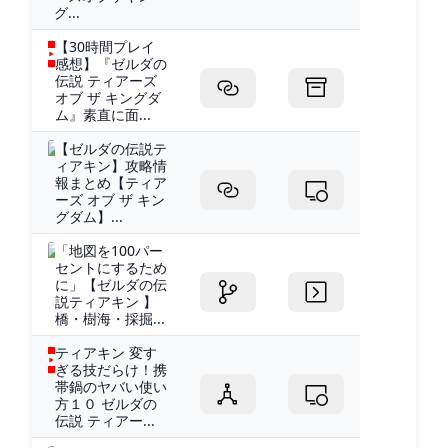
グ...
【30時間プレイ
感想】『ゼルダの
伝説 ティアーズ
オブ ザ キングダ
ム』素直に面...
【ゼルダの伝説テ
ィアキン】攻略情
報まとめ【ティア
ーズ オブ ザ キン
グダム】...
「地図を100パー
セントにするため
に」【ゼルダの伝
説ティアキン 】
橋・樹海・採掘...
ティアキン 変す
ぎる技だらけ！携
帯鍋のヤバい使い
方１０ ゼルダの
伝説 ティアー...