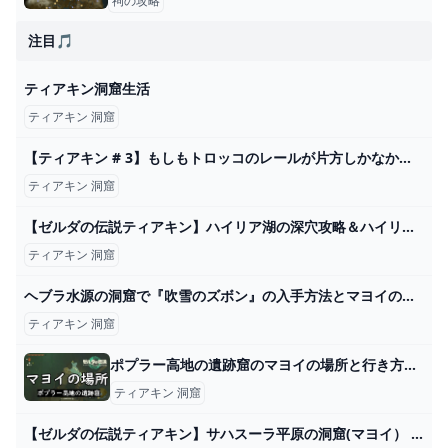
祠の攻略
注目🎵
ティアキン洞窟生活
ティアキン 洞窟
【ティアキン # 3】もしもトロッコのレールが片方しかなかったら…？【女性実況】 - YouTube
ティアキン 洞窟
【ゼルダの伝説ティアキン】ハイリア湖の深穴攻略＆ハイリア大橋の火炎グリオーク戦（フィローネに平和を！） Part109 - YouTube
ティアキン 洞窟
ヘブラ水源の洞窟で『吹雪のズボン』の入手方法とマヨイの落とし物【ゼルダの伝説 ティアーズオブザキングダム（ティアキン）】 - YouTube
ティアキン 洞窟
ポプラー高地の遺跡窟のマヨイの場所と行き方【ティアキン】 とあるゲームブログの軌跡
ティアキン 洞窟
【ゼルダの伝説ティアキン】サハスーラ平原の洞窟(マヨイ） - YouTube