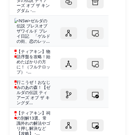
ダの伝説 ティア
ーズ オブ ザ キン
グダム -...
<NSw>ゼルダの
伝説 ブレスオブ
ザワイルド プレ
イ日記 「ゲルド
の街、恋のレッ...
【ティアキン】物
語序盤を攻略！始
めたばかりの方
に！（フルテロッ
プ） -...
行こうぜ！おなじ
みのあの森！【ゼ
ルダの伝説 ティ
アーズ オブ ザ キ
ングダ...
【ティアキン】祠
の別解13選。常
識外れの解法やゴ
リ押し解決など
【攻略】 -...