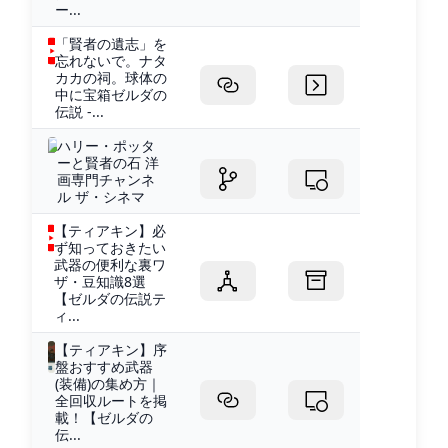
ー...
「賢者の遺志」を
忘れないで。ナタ
カカの祠。球体の
中に宝箱ゼルダの
伝説 -...
ハリー・ポッタ
ーと賢者の石 洋
画専門チャンネ
ル ザ・シネマ
【ティアキン】必
ず知っておきたい
武器の便利な裏ワ
ザ・豆知識8選
【ゼルダの伝説テ
ィ...
【ティアキン】序
盤おすすめ武器
(装備)の集め方｜
全回収ルートを掲
載！【ゼルダの
伝...