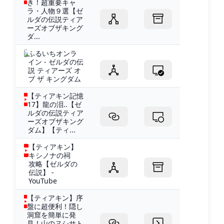
き！超重要キャ
ラ・人物９選【ゼ
ルダの伝説ティア
ーズオブザキング
ダ...
ふるいちオンラ
イン - ゼルダの伝
説 ティアーズ オ
ブ ザ キングダム
【ティアキン記憶
17】龍の泪..【ゼ
ルダの伝説ティア
ーズオブザキング
ダム】【ティ...
【ティアキン】
キシノナの祠
攻略【ゼルダの
伝説】 -
YouTube
【ティアキン】序
盤に超便利！隠し
洞窟を簡単に発
見！山のヌシサト