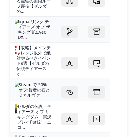
る最強の無限ルー
プ裏技【ゼルダ
の...
figma リンク テ
ィアーズ オブ ザ
キングダムver.
DX...
【攻略】メインチ
ャレンジ以外で絶
対やるべきイベン
ト9選【ゼルダの
伝説ティアーズ
オ...
Steam で 50%
オフ:賢者の石と
ミネルヴァ
ゼルダの伝説 テ
ィアーズ オブ ザ
キングダム 実況
プレイPart21 - ニ
コ...