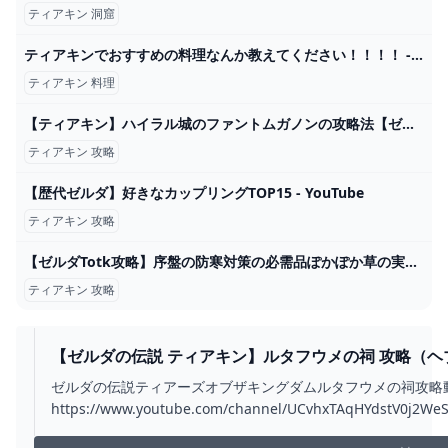
ティアキン 洞窟
ティアキンでおすすめの料理なんか教えてください！！！！ - ゼルダの伝説まとめ速報｜ティアキン｜ブレワイ
ティアキン 料理
【ティアキン】ハイラル城のファントムガノンの攻略法【ゼルダの伝説】 - YouTube
ティアキン 攻略
【歴代ゼルダ】好きなカップリングTOP15 - YouTube
ティアキン 攻略
【ゼルダTotk攻略】序盤の防寒対策の必需品ぽかぽか草の実を効率よく回収できるルートはこちら！ - YouTube
ティアキン 攻略
【ゼルダの伝説 ティアキン】ルタフウメの祠 攻略（ヘ
YOUTUBE
ゼルダの伝説ティアーズオブザキングダムルタフウメの祠攻略
https://www.youtube.com/channel/UCvhxTAqHYdstV0j2WeSlE
ゼルダの伝説#ティアーズオブザキングダム #ティアキン...