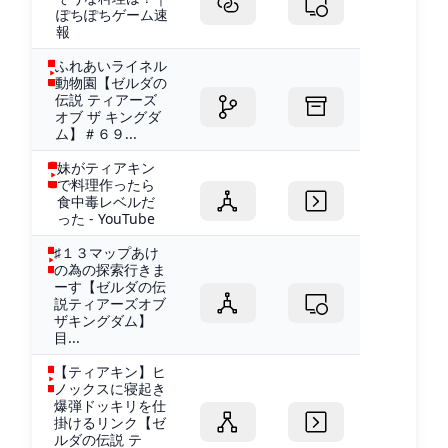
ぽちぽちゲーム速
報
ふれあいライネル
動物園【ゼルダの
伝説 ティアーズ
オブ ザ キングダ
ム】＃６９...
妹がティアキン
で料理作ったら
食中毒レベルだ
った - YouTube
♯１３マップあけ
の為の探索行きま
ーす【ゼルダの伝
説ティアーズオブ
ザキングダム】
目...
【ティアキン】ヒ
ノックスに寝起き
爆弾ドッキリを仕
掛けるリンク【ゼ
ルダの伝説 テ