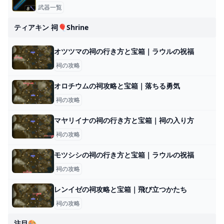
武器一覧
ティアキン 祠🎈shrine
オツツマの祠の行き方と宝箱｜ラウルの祝福
祠の攻略
オロチウムの祠攻略と宝箱｜落ちる勇気
祠の攻略
マヤリイナの祠の行き方と宝箱｜祠の入り方
祠の攻略
モツシシの祠の行き方と宝箱｜ラウルの祝福
祠の攻略
レンイゼの祠攻略と宝箱｜飛び立つかたち
祠の攻略
注目🎨