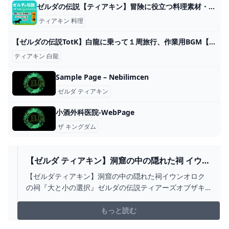
ゼルダの伝説【ティアキン】冒険に役立つ料理素材・群生地まとめ～地上編～
ティアキン 料理
【ゼルダの伝説TotK】白龍に乗って１周旅行、作業用BGM【ティアーズオブザキングダム】 - YouTube
ティアキン 白龍
Sample Page – Nebilimcen
ゼルダ ティアキン
小酒外科医院-WebPage
ザ キングダム
【ゼルダ ティアキン】洞窟の中の隠れた祠 イウン
オロクの祠『大と小の選択』ゼルダの伝説 ティア
【ゼルダティアキン】洞窟の中の隠れた祠イウンオロク
ーズオブザキングダム THE LEGEND OF ZELDA:
の祠『大と小の選択』ゼルダの伝説ティアーズオブザキ
TEARS OF THE KINGDOM - ふいしんく
ングダムTheLegendofZelda:TearsoftheKingdom【ゼル
ダティアキン】洞窟の中の隠れた祠イウンオロクの祠
もっと読む
『大と小の選択』ゼルダの伝説ティアーズオブザキング