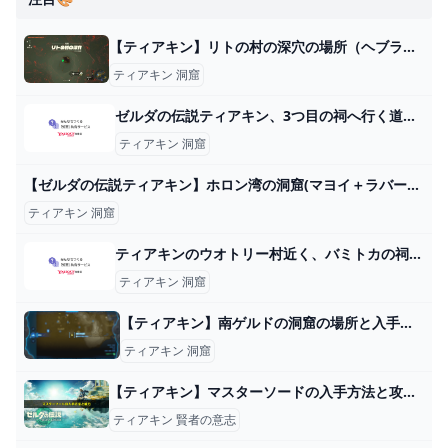
【ティアキン】リトの村の深穴の場所（ヘブラ廃鉱に繋がる深穴の行き方）【ゼルダの伝説ティアーズオブザキングダム】
ティアキン 洞窟
ゼルダの伝説ティアキン、3つ目の祠へ行く道中で立ち往生しております。 -... - Yahoo!知恵袋
ティアキン 洞窟
【ゼルダの伝説ティアキン】ホロン湾の洞窟(マヨイ＋ラバータイツ） - YouTube
ティアキン 洞窟
ティアキンのウオトリー村近く、バミトカの祠があるダスキーダ山の洞窟をいくら探... - Yahoo!知恵袋
ティアキン 洞窟
【ティアキン】︎南ゲルドの洞窟の場所と入手アイテム【ゼルダの伝説ティアーズオブザキングダム】 - 神ゲー攻略
ティアキン 洞窟
【ティアキン】マスターソードの入手方法と攻撃力(威力・性能)｜スクラビルドや覚醒について ワイトのゲーム案内所
ティアキン 賢者の意志