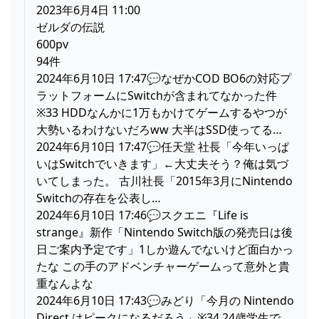
2023年6月4日 11:00
ゼルダの伝説
600pv
94件
2024年6月10日 17:47💬なぜかCOD BO6の対応プ
ラットフォームにSwitchが含まれてなかった件
※33 HDDなんかに1万もかけてゲームするやつが
大勢いるわけないだろww 大半はSSD使ってる…
2024年6月10日 17:47💬任天堂 社長「今年いっぱ
いはSwitchでいきます」←大丈夫そう？俺は気づ
いてしまった。 古川社長「2015年3月にNintendo
Switchの存在を公表し…
2024年6月10日 17:46💬スクエニ『Life is
strange』新作「Nintendo Switch版の発売日は後
日ご案内予定です」1しか遊んでないけど面白かっ
たな この手のアドベンチャーゲームって意外と貴
重なんよな
2024年6月10日 17:43💬みどり「今月の Nintendo
Direct はピークになるだろう」※34 24歳学生で