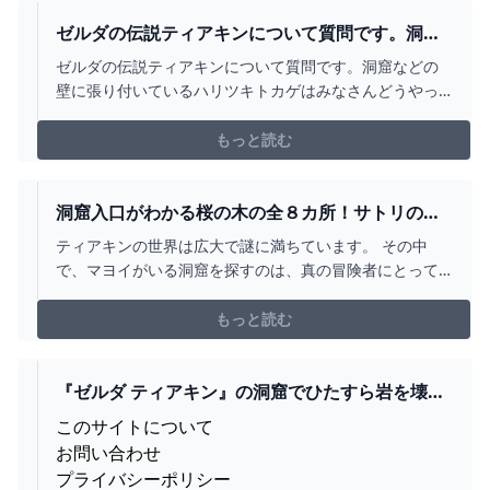
ダムTheLegendofZelda:TearsoftheKingdom
ゼルダの伝説ティアキンについて質問です。洞窟
などの壁に張り付い... - YAHOO!知恵袋
ゼルダの伝説ティアキンについて質問です。洞窟などの
壁に張り付いているハリツキトカゲはみなさんどうやっ
てつかまえるんですか？ シノビダケなどの素材を使った
料理を食べたり、装備などで物音立てないように捕まえ...
もっと読む
洞窟入口がわかる桜の木の全８カ所！サトリの場
所【ティアキン】 とあるゲームブログの軌跡
ティアキンの世界は広大で謎に満ちています。 その中
で、マヨイがいる洞窟を探すのは、真の冒険者にとって
の大きな挑戦です。 容易に見つけることのできないこれ
らの洞窟ですが、桜の木を探すことで、まだ出会ってい
もっと読む
ないマヨイがいる洞窟を見つけることが可
『ゼルダ ティアキン』の洞窟でひたすら岩を壊す
のって…│SWITCH速報
このサイトについて
お問い合わせ
プライバシーポリシー