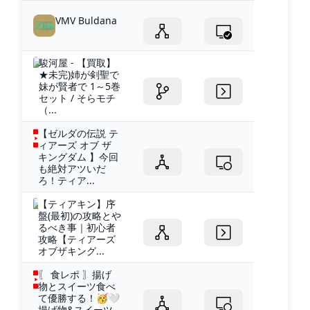
VMV Buldana
駿河屋 - 【買取】
★未完)姉が剣聖で
妹が賢者で 1～5巻
セット / そらモチ
（...
【ゼルダの伝説 テ
ィアーズ オブ ザ
キングダム 】今回
も絶対アツいだ
ろ！ティア...
【ティアキン】序
盤(最初)の攻略とや
るべき事｜初心者
攻略【ティアーズ
オブザキング...
〖 食レポ 〗揚げ
物とスイーツ食べ
て優勝する！🥳🤍
揚げ物&スイーツ