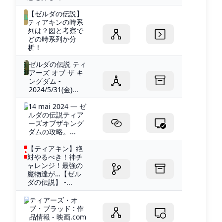
【ゼルダの伝説】
ティアキンの時系
列は？図と考察で
どの時系列か分
析！
ゼルダの伝説 ティ
アーズ オブ ザ キ
ングダム -
2024/5/31(金)...
14 mai 2024 — ゼ
ルダの伝説ティア
ーズオブザキング
ダムの攻略。...
【ティアキン】絶
対やるべき！神チ
ャレンジ！最強の
魔物達が…【ゼル
ダの伝説】 -...
ティアーズ・オ
ブ・ブラッド : 作
品情報 - 映画.com