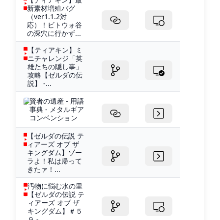
新素材増殖バグ
（ver1.1.2対
応）！ビトウォ谷
の深穴に行かず...
【ティアキン】ミ
ニチャレンジ「英
雄たちの隠し事」
攻略【ゼルダの伝
説】 -...
賢者の遺産 - 用語
事典 - メタルギア
コンベンション
【ゼルダの伝説 テ
ィアーズ オブ ザ
キングダム】ゾー
ラよ！私は帰って
きたァ！...
汚物に悩む水の里
【ゼルダの伝説 テ
ィアーズ オブ ザ
キングダム】＃５
９ -...