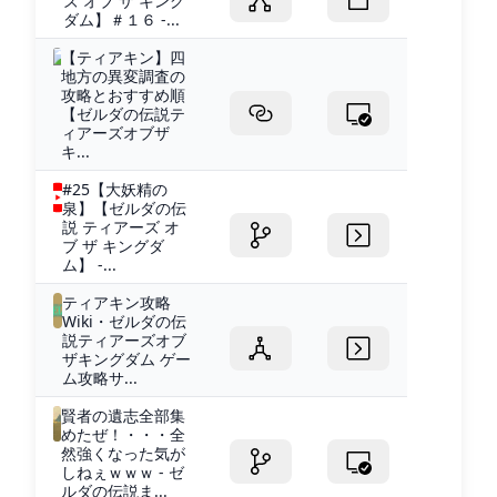
ズ オブ ザ キング
ダム】＃１６ -...
【ティアキン】四
地方の異変調査の
攻略とおすすめ順
【ゼルダの伝説テ
ィアーズオブザ
キ...
#25【大妖精の
泉】【ゼルダの伝
説 ティアーズ オ
ブ ザ キングダ
ム】 -...
ティアキン攻略
Wiki・ゼルダの伝
説ティアーズオブ
ザキングダム ゲー
ム攻略サ...
賢者の遺志全部集
めたぜ！・・・全
然強くなった気が
しねぇｗｗｗ - ゼ
ルダの伝説ま...