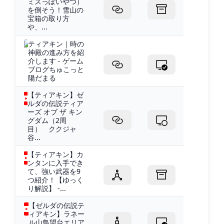
ミズっぽいやつ）
を倒そう！雪山の
宝箱の取り方
や、...
ティアキン｜時の
神殿の進み方を紹
介します - ゲーム
ブログちゅこっと
陽だまる
【ティアキン】ゼ
ルダの伝説ティア
ーズ オブ ザ キン
グダム（2周
目） ククジャ
谷...
【ティアキン】カ
ンタンに入手でき
て、強い武器を9
つ紹介！【ゆっく
り解説】 -...
【ゼルダの伝説テ
ィアキン】ラネー
ル山鳥望台エリア