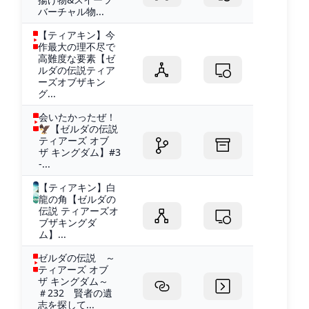
バーチャル物...
【ティアキン】今
作最大の理不尽で
高難度な要素【ゼ
ルダの伝説ティア
ーズオブザキン
グ...
会いたかったぜ！
🦅【ゼルダの伝説
ティアーズ オブ
ザ キングダム】#3
-...
【ティアキン】白
龍の角【ゼルダの
伝説 ティアーズオ
ブザキングダ
ム】...
ゼルダの伝説 ～
ティアーズ オブ
ザ キングダム～
＃232 賢者の遺
志を探して...