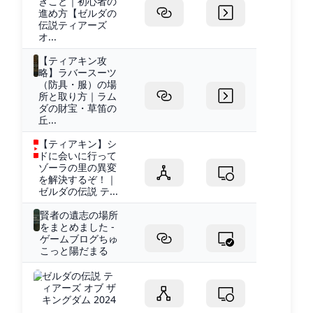
きこと｜初心者の
進め方【ゼルダの
伝説ティアーズ
オ...
【ティアキン攻
略】ラバースーツ
（防具・服）の場
所と取り方｜ラム
ダの財宝・草笛の
丘...
【ティアキン】シ
ドに会いに行って
ゾーラの里の異変
を解決するぞ！｜
ゼルダの伝説 テ...
賢者の遺志の場所
をまとめました -
ゲームブログちゅ
こっと陽だまる
ゼルダの伝説 テ
ィアーズ オブ ザ
キングダム 2024