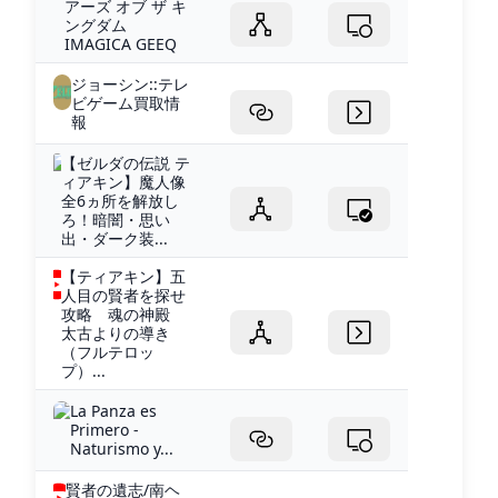
アーズ オブ ザ キ
ングダム
IMAGICA GEEQ
ジョーシン::テレ
ビゲーム買取情
報
【ゼルダの伝説 テ
ィアキン】魔人像
全6ヵ所を解放し
ろ！暗闇・思い
出・ダーク装...
【ティアキン】五
人目の賢者を探せ
攻略 魂の神殿
太古よりの導き
（フルテロッ
プ）...
La Panza es
Primero -
Naturismo y...
賢者の遺志/南ヘ