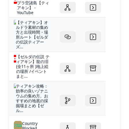
ブラ空諸島【ティ
アキン】 -
YouTube
【ティアキン】オ
ルドラ素材の集め
方と出現時間・場
所ルート【ゼルダ
の伝説ティアー
ズ...
【ゼルダの伝説 テ
ィアキン】龍の泪
(全11ヶ所 )地上絵
の場所 /イベント
まと...
ティアキン攻略：
効率の良いゾナニ
ウムの集め方。お
すすめの地底の採
掘場まとめ【ゼ
ル...
Country
Blocked