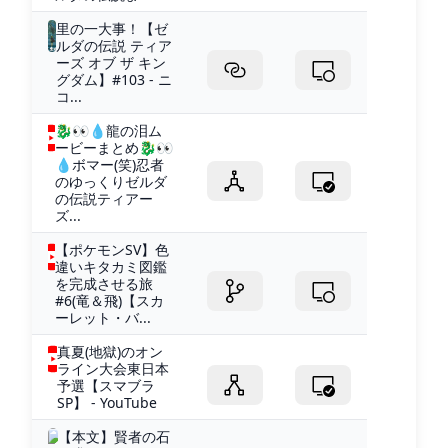
里の一大事！【ゼ
ルダの伝説 ティア
ーズ オブ ザ キン
グダム】#103 - ニ
コ...
🐉👀💧龍の泪ム
ービーまとめ🐉👀
💧ボマー(笑)忍者
のゆっくりゼルダ
の伝説ティアー
ズ...
【ポケモンSV】色
違いキタカミ図鑑
を完成させる旅
#6(竜＆飛)【スカ
ーレット・バ...
真夏(地獄)のオン
ライン大会東日本
予選【スマブラ
SP】 - YouTube
【本文】賢者の石