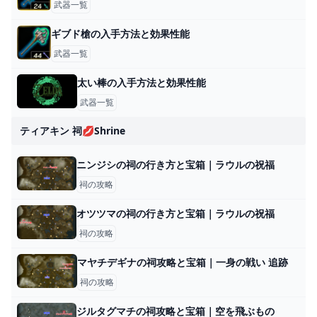
武器一覧
ギブド槍の入手方法と効果性能
武器一覧
太い棒の入手方法と効果性能
武器一覧
ティアキン 祠💋shrine
ニンジシの祠の行き方と宝箱｜ラウルの祝福
祠の攻略
オツツマの祠の行き方と宝箱｜ラウルの祝福
祠の攻略
マヤチデギナの祠攻略と宝箱｜一身の戦い 追跡
祠の攻略
ジルタグマチの祠攻略と宝箱｜空を飛ぶもの