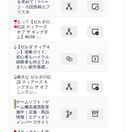
を求めて｜1ペー
ジ - 小説投稿エブ
リスタ
えっ？【ゼルダの
伝説 ティアーズ
オブ ザ キングダ
ム】#038 -...
【ゼルダ ティアキ
ン】攻略ガイド。
初心者もハイラル
経験者も抑えてお
きたい新作基礎...
偉大な ゼルダの伝
説 ティアーズ キ
ングダム ザ オブ
ニンテン...
ゲームソフト・ゲ
ーム機高価買取実
施中｜店舗・商品
情報｜エディオン
メンバーズサイト
【ティアキン】最