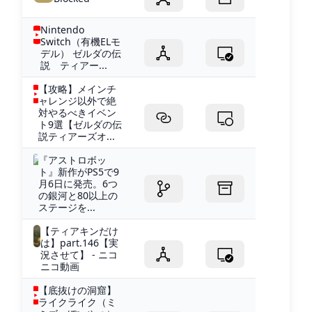
Nintendo
Switch（有機ELモ
デル） ゼルダの伝
説 ティアー...
【攻略】メインチ
ャレンジ以外で絶
対やるべきイベン
ト9選【ゼルダの伝
説ティアーズオ...
『アストロボッ
ト』新作がPS5で9
月6日に発売。6つ
の銀河と80以上の
ステージを...
【ティアキンだけ
は】part.146【実
況させて】 - ニコ
ニコ動画
【底抜けの洞窟】
ライクライク（ミ