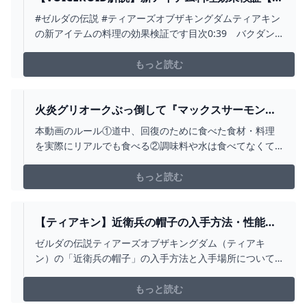
ィアーズオブザキングダム】 - YOUTUBE
#ゼルダの伝説 #ティアーズオブザキングダムティアキン
の新アイテムの料理の効果検証です目次0:39 バクダン
花コンラン花ケムリダケゾナニウム鉱石ゾナウエネルギ
ー1:02 コログの葉カガヤキの実アカリバナの種1:29
もっと読む
ガンバリ草2:25 ヒダマリ草4:01 ヒダマリカボチャ
4:17 闇の塊5:23 火炎の実冷気の実...
火炎グリオークぶっ倒して『マックスサーモンリ
ゾット』作ってみた！！！【ティアキン】【料
本動画のルール①道中、回復のために食べた食材・料理
理】【ゼルダの伝説ティアーズオブザキングダ
を実際にリアルでも食べる②調味料や水は食べてなくて
ム】PART14 - YOUTUBE
も使用OKPart１⤵https://youtu.be/wMXk8caamqYPart
２⤵https://youtu.be/-4HQujy3ZsQ◆ナガレの
もっと読む
Twitter◆https://twitter.com/N...
【ティアキン】近衛兵の帽子の入手方法・性能ま
とめ【ゼルダの伝説ティアーズオブザキングダ
ゼルダの伝説ティアーズオブザキングダム（ティアキ
ム】 - 【ティアキン】ゼルダの伝説 ティアーズオ
ン）の「近衛兵の帽子」の入手方法と入手場所について
ブザキングダム攻略
紹介していきます。参考になれば幸いです。
もっと読む