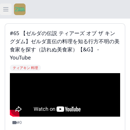
Open main menu
ティアキン
#65 【ゼルダの伝説 ティアーズ オブ ザ キン
ティアキン 祠
グダム】ゼルダ直伝の料理を知る行方不明の美
食家を探す（訪れぬ美食家）【&G】 -
ティアキン 武器
YouTube
ティアキン 料理
ティアキン 攻略
#0