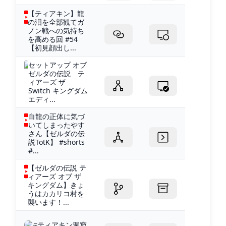
【ティアキン】龍
の泪を全部観てガ
ノン戦への気持ち
を高める回 #54
【初見顔出し...
セットアップ オブ
ゼルダの伝説 テ
ィアーズ ザ
Switch キングダム
エディ...
白龍の正体に気づ
いてしまったやす
さん【ゼルダの伝
説TotK】 #shorts
#...
【ゼルダの伝説 テ
ィアーズ オブ ザ
キングダム】きょ
うはカカリコ村を
襲います！...
ティアキン洞窟