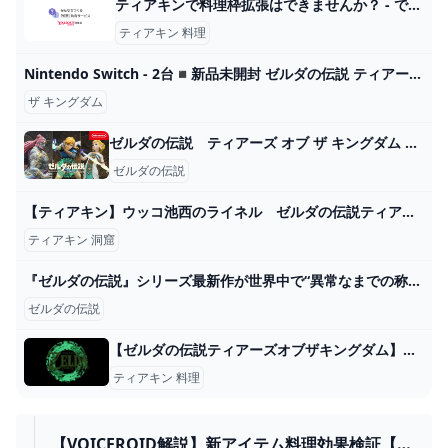
ティアキンで料理枠拡張はできませんか？ - できませんね - Yahoo!知恵袋
ティアキン 料理
Nintendo Switch - 2台◾️新品未開封 ゼルダの伝説 ティアーズ オブ ザ キングダムの通販 by doaems shop｜ニンテンドースイッチならラクマ
ザ キングダム
ゼルダの伝説 ティアーズ オブ ザ キングダム リンク・ゼルダ・ガノンドロフ像 展示映像 [Nintendo Live 2024 TOKYO] - YouTube
ゼルダの伝説
【ティアキン】ウッコ池西のライネル ゼルダの伝説ティアーズオブ ザキングダム #ゼルダの伝説 #ティアキン #zelda #shorts - YouTube
ティアキン 洞窟
『ゼルダの伝説』シリーズ最新作が世界中で“異常なまでの称賛”を集めている“納得の理由”
ゼルダの伝説
【ゼルダの伝説ティアーズオブザキングダム】おすすめ料理と大成功の条件【ティアキン】 ゲーム攻略サイト AlGest
ティアキン 料理
【VOICEROID解説】新アイテム料理効果検証【テ