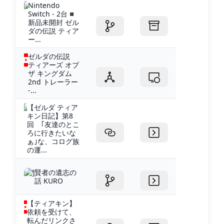
Nintendo
Switch - 2台◾️
新品未開封 ゼル
ダの伝説 ティア
ー...
ゼルダの伝説
ティアーズ オブ
ザ キングダム
2nd トレーラー
-...
【ゼルダ ティア
キン日記】第8
回 ｢友達のとこ
ろに行きたいな
ぁ｣な、コログ族
の運...
賢者の遺志の
話 KURO
【ティアキン】
依頼を受けて、
転んだリンクさ