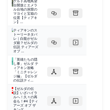
ゲルド高地鳥望
台開放とエメラ
ル台地の洞窟の
マヨイと宝箱の
位置【ティアキ
ン】...
ティアキンのス
トーリーネタバ
レ｜白龍がゼル
ダ姫？ゼルダの
伝説 ティアーズ
オブ ...
「英雄たちの隠
し事」ゼルダ テ
ィアキン攻略
「ミニチャレン
ジ編」【ゼルダ
の伝説ティ...
【ゼルダの伝
説】いざハイラ
ルへ！久々の再
会も！#4【ティ
アーズ オブ ザ
キング...