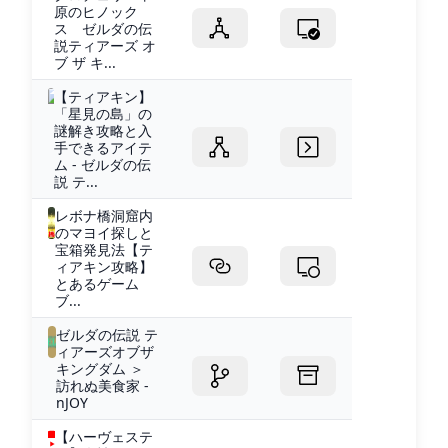
原のヒノック
ス ゼルダの伝
説ティアーズ オ
ブ ザ キ...
【ティアキン】
「星見の島」の
謎解き攻略と入
手できるアイテ
ム - ゼルダの伝
説 テ...
レボナ橋洞窟内
のマヨイ探しと
宝箱発見法【テ
ィアキン攻略】
とあるゲーム
ブ...
ゼルダの伝説 テ
ィアーズオブザ
キングダム ＞
訪れぬ美食家 -
nJOY
【ハーヴェステ