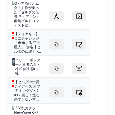
凝ってるけどム
ダ！力作が集っ
た『ゼルダの伝
説 ティアキン』
虚無ビルドコン
テスト結...
【ティアキン】
ミニチャレンジ
「未知なる 空の
巨人」 攻略【ゼ
ルダの伝説】 -...
ハリー・ポッタ
ーと賢者の石 -
株式会社 静山
社
【ゼルダの伝説
ティアーズ オブ
ザ キングダム】
#12 楽しく進む
果てしない世...
『閃乱カグラ
NewWave Gバ