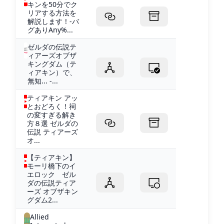
キンを50分でク
リアする方法を
解説します！-バ
グありAny%...
ゼルダの伝説テ
ィアーズオブザ
キングダム（テ
ィアキン）で、
無知... -...
ティアキン アッ
とおどろく！祠
の変すぎる解き
方８選 ゼルダの
伝説 ティアーズ
オ...
【ティアキン】
モーリ橋下のイ
エロック ゼル
ダの伝説ティア
ーズ オブザキン
グダム2...
Allied