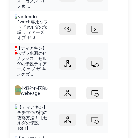
ダ・ガノンドロ
フ像 ...
Nintendo
Switch専用ソフ
ト『ゼルダの伝
説 ティアーズ
オブ ザ キ...
【ティアキン】
ヘブラ水源のヒ
ノックス ゼル
ダの伝説ティア
ーズ オブ ザ キ
ングダ...
小酒外科医院-
WebPage
【ティアキン】
チチマウの祠の
攻略方法！【ゼ
ルダの伝説
TotK】