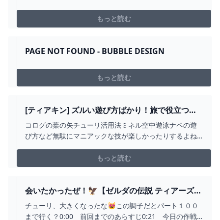
ルダの伝説 ブレス オブ ザ ワイルド』の続編として開発
された本作が楽しみな10の理由をお届け。
もっと読む
―――――――――――IGN JAPAN :
http://jp.ign.com/Twitter : http...
PAGE NOT FOUND - BUBBLE DESIGN
もっと読む
[ティアキン] ズルい遊び方ばかり！旅で役立つ変
な技９選 [ゼルダの伝説 ティアーズ オブ ザ キング
コログの葉の矢チューリ活用法ミネル空中遊泳ナベの遊
ダム] - YOUTUBE
び方など無駄にマニアックな技が楽しかったりするよね■
技の発見者様、コメントいただければ概要欄にリンク等
記載させて頂きます#使うと楽しい技#ティアキン#バグ#
もっと読む
小ネタ#裏技#ぶらリンク
会いたかったぜ！🦅【ゼルダの伝説 ティアーズ
オブ ザ キングダム】#3 - YOUTUBE
チューリ、大きくなったな😻この調子だとパート１００
まで行く？0:00 前回までのあらすじ0:21 今日の作戦