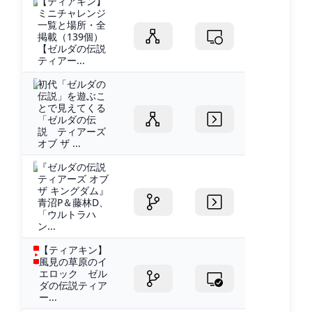
【ティアキン】
ミニチャレンジ
一覧と場所・全
掲載（139個）
【ゼルダの伝説
ティアー...
初代「ゼルダの
伝説」を遊ぶこ
とで見えてくる
「ゼルダの伝
説 ティアーズ
オブ ザ ...
『ゼルダの伝説
ティアーズ オブ
ザ キングダム』
青沼P＆藤林D、
「ウルトラハ
ン...
【ティアキン】
風見の草原のイ
エロック ゼル
ダの伝説ティア
ー...