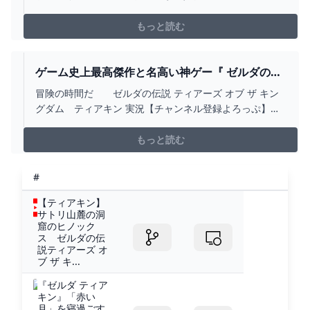
1:34 ヘブラ空諸島探索3:27 VSブロックゴーレム
6:56 奇跡のボックリン8:05 ペーンを探せ！08:35 オ
もっと読む
ヤミオの祠09:50 ロケットコログ11:21 恐怖の洞窟
15:51 VSイエロック...
ゲーム史上最高傑作と名高い神ゲー『 ゼルダの伝
説 ティアーズ オブ ザ キングダム 』#1 -
冒険の時間だ ゼルダの伝説 ティアーズ オブ ザ キン
YOUTUBE
グダム ティアキン 実況【チャンネル登録よろっぷ】
http://goo.gl/zcqUED【ツイッター】
http://twitter.com/kiyo_saiore【インスタグラム】
もっと読む
http://www.instagram.com/kiyo_yuusy...
#
【ティアキン】
サトリ山麓の洞
窟のヒノック
ス ゼルダの伝
説ティアーズ オ
ブ ザ キ...
『ゼルダ ティア
キン』「赤い
月」を寝過ごす