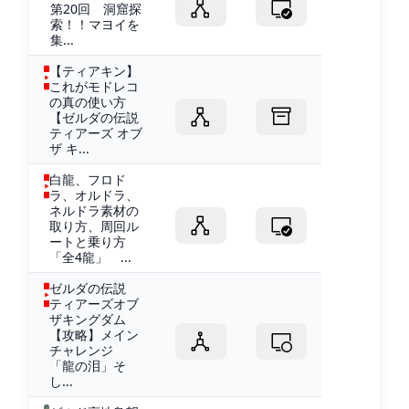
第20回 洞窟探
索！！マヨイを
集...
【ティアキン】
これがモドレコ
の真の使い方
【ゼルダの伝説
ティアーズ オブ
ザ キ...
白龍、フロド
ラ、オルドラ、
ネルドラ素材の
取り方、周回ル
ートと乗り方
「全4龍」 ...
ゼルダの伝説
ティアーズオブ
ザキングダム
【攻略】メイン
チャレンジ
「龍の泪」そ
し...