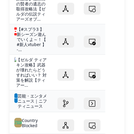
の賢者の遺志の
取得攻略法【ゼ
ルダの伝説ティ
アーズオブ...
【#スプラ3 】
新シーズン遊ん
でいくよ～！【
#新人vtuber 】
-...
【ゼルダ ティア
キン攻略】武器
が壊れたらどう
すればいい？ 対
策を解説【ティ
アー...
芸能・エンタメ
ニュース｜ニフ
ティニュース
Country
Blocked