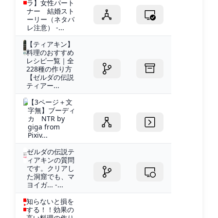
ラ】女性パート
ナー 結婚スト
ーリー（ネタバ
レ注意） -...
【ティアキン】
料理のおすすめ
レシピ一覧｜全
228種の作り方
【ゼルダの伝説
ティアー...
【3ページ＋文
字無】ブーディ
カ NTR by
giga from
Pixiv...
ゼルダの伝説テ
ィアキンの質問
です。クリアし
た洞窟でも、マ
ヨイガ... -...
知らないと損を
する！！効果の
高い料理の作り