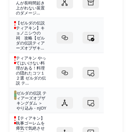
んが長時間起き
上がれない装置
のダメージ...
【ゼルダの伝説
ティアキン】キ
ョノニシウの
祠 攻略【ゼル
ダの伝説ティア
ーズオブザキ...
ティアキン やっ
てはいけない料
理がある！料理
の隠れたコツ１
２選 ゼルダの伝
説 テ...
ゼルダの伝説 テ
ィアーズオブザ
キングダム ＞
やり込み - nJOY
【ティアキン】
執事ゴーレムを
瘴気で気絶させ