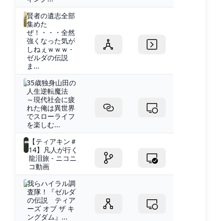
賢者の遺志全部
集めた
ぜ！・・・全然
強くなった気が
しねぇｗｗｗ -
ゼルダの伝説
ま...
35歳独身山田の
人生逆転魔法
～現代社会に疲
れた俺は異世界
でスローライフ
を楽しむ...
【ティアキン＃
14】凡人が行く
龍泪旅 - ニコニ
コ動画
我らハイラル調
査隊！『ゼルダ
の伝説 ティア
ーズ オブ ザ キ
ングダム』...