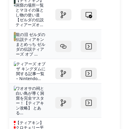
【ティアキン】
洞窟の場所一覧
とマヨイの落と
し物の使い道
【ゼルダの伝説
ティアーズオ...
龍の泪 ゼルダの
伝説ティアキン
まとめっち ゼル
ダの伝説ティア
ーズ オブ ...
ティアーズ オブ
ザ キングダムに
関する記事一覧
– Nintendo...
ワオオサの祠と
白い鳥が導く洞
窟を完全マスタ
ー！【ティアキ
ン攻略】 とあ
る...
【ティアキン】
クロチェリー平