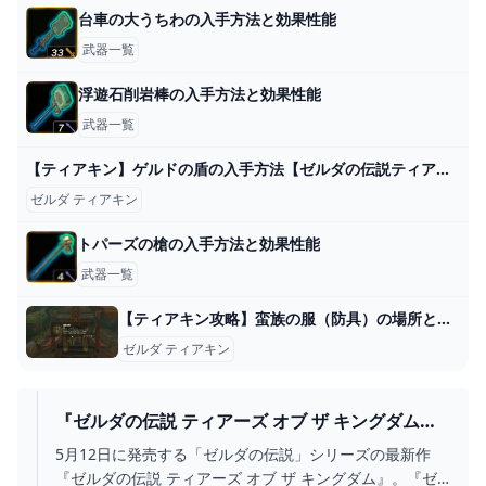
台車の大うちわの入手方法と効果性能
武器一覧
浮遊石削岩棒の入手方法と効果性能
武器一覧
【ティアキン】ゲルドの盾の入手方法【ゼルダの伝説ティアーズオブザキングダム】 - YouTube
ゼルダ ティアキン
トパーズの槍の入手方法と効果性能
武器一覧
【ティアキン攻略】蛮族の服（防具）の場所と取り方｜ラムダの財宝・ゴングルの丘の洞窟【ゼルダティアーズオブザキングダム】│KOUs gameplay guide
ゼルダ ティアキン
『ゼルダの伝説 ティアーズ オブ ザ キングダム』
が楽しみな10の理由 - YOUTUBE
5月12日に発売する「ゼルダの伝説」シリーズの最新作
『ゼルダの伝説 ティアーズ オブ ザ キングダム』。『ゼ