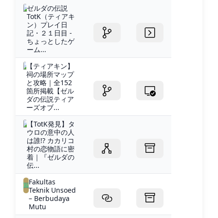
ゼルダの伝説
TotK（ティアキ
ン）プレイ日
記・２１日目 -
ちょっとしたゲ
ーム...
【ティアキン】
祠の場所マップ
と攻略｜全152
箇所掲載【ゼル
ダの伝説ティア
ーズオブ...
【TotK発見】タ
ウロの意中の人
は誰!? カカリコ
村の恋物語に密
着｜『ゼルダの
伝...
Fakultas
Teknik Unsoed
– Berbudaya
Mutu