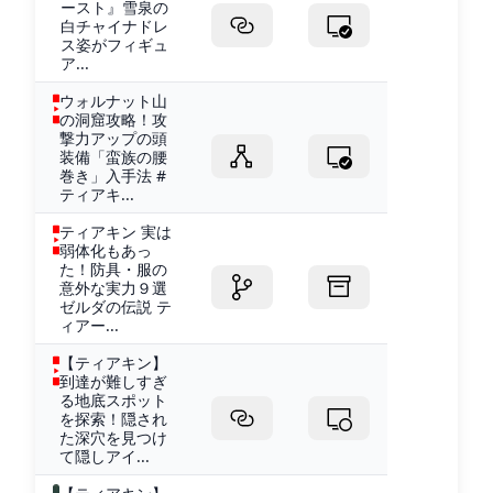
ースト』雪泉の
白チャイナドレ
ス姿がフィギュ
ア...
ウォルナット山
の洞窟攻略！攻
撃力アップの頭
装備「蛮族の腰
巻き」入手法 #
ティアキ...
ティアキン 実は
弱体化もあっ
た！防具・服の
意外な実力９選
ゼルダの伝説 テ
ィアー...
【ティアキン】
到達が難しすぎ
る地底スポット
を探索！隠され
た深穴を見つけ
て隠しアイ...