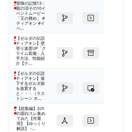
冒険の記憶13：
龍の泪その10イ
ベントムービー
「王の務め」 #
ティアキン #イ
ベ...
【ゼルダの伝説
ティアキン】壁
登り速度UP「ク
ライム装備」入
手方法、性能紹
介【テ...
【ゼルダの伝説
ティアキン】落
下するゼルダ姫
を放置する
と・・・（ラス
トシーン ネ...
【総集編】2ch
の面白スレ集め
てみた【作業
用】【ゆっくり
解説】 -...