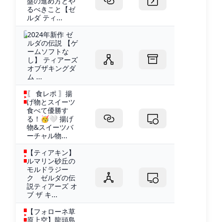
盤の進め方とや
るべきこと【ゼ
ルダ ティ...
2024年新作 ゼ
ルダの伝説 【ゲ
ームソフトな
し】 ティアーズ
オブザキングダ
ム ...
〖 食レポ 〗揚
げ物とスイーツ
食べて優勝す
る！🥳🤍 揚げ
物&スイーツバ
ーチャル物...
【ティアキン】
ルマリン砂丘の
モルドラジー
ク ゼルダの伝
説ティアーズ オ
ブ ザ キ...
【フォローネ草
原上空】龍頭島