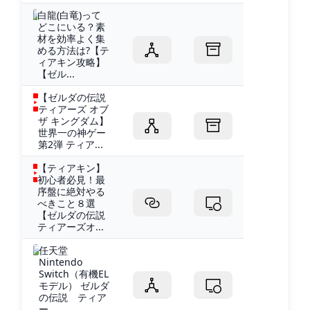
白龍(白竜)って
どこにいる？素
材を効率よく集
める方法は?【テ
ィアキン攻略】
【ゼル...
【ゼルダの伝説
ティアーズ オブ
ザ キングダム】
世界一の神ゲー
第2弾 ティア...
【ティアキン】
初心者必見！最
序盤に絶対やる
べきこと８選
【ゼルダの伝説
ティアーズオ...
任天堂
Nintendo
Switch（有機EL
モデル） ゼルダ
の伝説 ティア
ー...