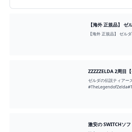
【海外 正規品】 ゼルダ
【海外 正規品】 ゼルダの伝
ZZZZZELDA 2周目
ゼルダの伝説ティアーズ オブ
#TheLegendofZelda#
激安の SWITCHソ
BESTCHEERSTONE