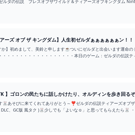
ゼルダの伝説 ブレスオブザワイルド＆ティアーズオブキングダム Nintendo Swit
アーズ オブ ザ キングダム】人生初ゼルダぁぁぁぁぁぁン！！【美鈴
すか】初めまして、美鈴と申します☕ついにゼルダと出会います運命のト
TOTK 】ゴロンの民たちに話しかけたり、オルディンを歩き回
 #ろるこのおうち 】 - YOUTUBE
す🐰あそびに来てくれてありがとう～❣ゼルダの伝説ティアーズオブザキ
＆DLC、GC版 風タク )🐰少しでも「よいな☺」と思ってもらえたら🐰