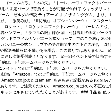
」「ゴーレムの弓」「木の矢」「トーレルーフエフェクトパー
専用の固定パーツで背負うことが可能 予約終了 ウォッチリスト
ーム『ゼルダの伝説 ティアーズ オブ ザ キングダム』より、
通常顔」「微笑み顔」「叫び顔」 オプションパーツ：「マスター
」「ロケット」「ロケットエフェクトパーツ」「ゴーレムの弓
岩ハンマー」「ラウルの腕」ほか 盾・弓は専用の固定パーツ
グッドスマイルカンパニー公式ショップ」でのご予約は 2024年
イルカンパニー公式ショップでの受注期間中のご予約の場合、原
いや配送先情報に不備がある場合、この限りではありません。 
に達し次第受付終了となります。 ※一部イベント等で販売す
ご予約は、下記ホームページをご覧ください。 →
アニメイト」でのご予約は、下記ホームページをご覧ください。 
nでの販売 「Amazon」でのご予約は、下記ホームページをご覧
mazon.co.jpまたはamiami あみあみと記載があるものの
ります。ご注意ください。 Amazon.co.jpにおいて不正な
ャンセルさせていただくことがあります。 ### 作品名 ゼル