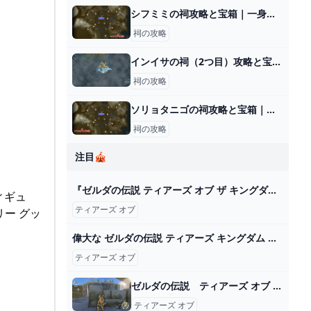
シフミミの祠攻略と宝箱｜一身の戦い 水流
祠の攻略
インイサの祠（2つ目）攻略と宝箱｜組み合わせる力
祠の攻略
ソリョタニゴの祠攻略と宝箱｜うもれた光
祠の攻略
注目🎪
『ゼルダの伝説 ティアーズ オブ ザ キングダム』傑作になる10の理由【ニンテンドースイッチ】 - YouTube
ィギュ
ティアーズ オブ
ー グッ
偉大な ゼルダの伝説 ティアーズ キングダム ザ オブ ニンテンドー3DS/2DS - bestcheerstone.com
ティアーズ オブ
ゼルダの伝説 ティアーズ オブ ザ キングダム 実況プレイPart15 - ニコニコ動画
ティアーズ オブ