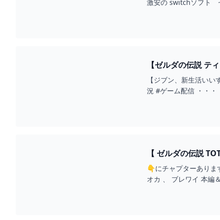
激安の switchソフト 
【ゼルダの伝説 ティ
【ジブン、新生活いい
況 #ゲーム配信 ・・・・・・・・・・・・・・・・・・・・・本日のゲーム：ゼルダの伝説ティアーズオブザキングダム配信タグ：#ミレイタイム◆Twitch
と同時配信です📹...
【 ゼルダの伝説 
ングダム 初見プレイ 【
👇にチャプターありま
オカ 、 ブレワイ 本編
・...