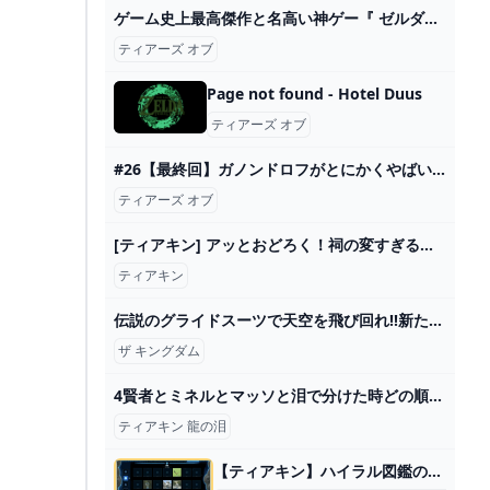
ゲーム史上最高傑作と名高い神ゲー『 ゼルダの伝説 ティアーズ オブ ザ キングダム 』#15 - YouTube
ティアーズ オブ
Page not found - Hotel Duus
ティアーズ オブ
#26【最終回】ガノンドロフがとにかくやばい【ゼルダの伝説 ティアーズ オブ ザ キングダム】 - YouTube
ティアーズ オブ
[ティアキン] アッとおどろく！祠の変すぎる解き方８選 [ゼルダの伝説 ティアーズ オブ ザ キングダム] - YouTube
ティアキン
伝説のグライドスーツで天空を飛び回れ!!新たなゲルドの秘宝も発見!!ティアキン最速実況Part104【ゼルダの伝説 ティアーズ オブ ザ キングダム】 - YouTube
ザ キングダム
4賢者とミネルとマッソと泪で分けた時どの順番が1番ゼルダ龍化が心に響くかね - ゼルダの伝説まとめ速報｜ティアキン｜ブレワイ
ティアキン 龍の泪
【ティアキン】ハイラル図鑑の効率的な埋め方【ゼルダの伝説ティアーズオブザキングダム】