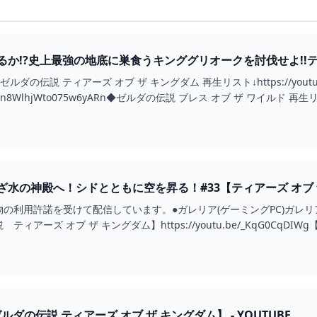
か!?史上最強の地底に巣食うキンググリオークを討伐せよ!!テ
- YOUTUBE
ルダの伝説 ティアーズ オブ ザ キングダム 再生リスト↓https://youtu.be
si1wn8WlhjWto075w6yARn◆ゼルダの伝説 ブレス オブ ザ ワイルド 再生リスト↓h
水の神殿へ！シドとともに空を昇る！#33【ティアーズ オブ ザ キ
利用許諾を受けて配信しています。●ガレリア(ゲーミングPC)ガレリアについては
アーズ オブ ザ キングダム】https://youtu.be/_KqG0CqDIWg
ルダの伝説 ティアーズ オブ ザ キングダム】 - YOUTUBE