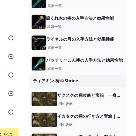
武器一覧
節くれ木の棒の入手方法と効果性能
武器一覧
ライネルの弓の入手方法と効果性能
武器一覧
バッテリーこん棒の入手方法と効果性能
武器一覧
ティアキン 祠👄shrine
ザクスクの祠攻略と宝箱｜一身の戦い 上昇
祠の攻略
イカタクの祠の行き方と宝箱｜ロケットがなくなったら？
祠の攻略
くださ