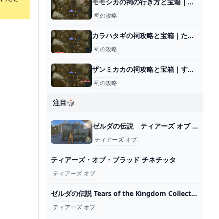
モモシカの祠の行き方と宝箱｜ラウルの祝福
祠の攻略
カラハタギの祠攻略と宝箱｜ただよう炎
祠の攻略
ザンミカカの祠攻略と宝箱｜すくうかたち
祠の攻略
注目🎲
ゼルダの伝説 ティアーズ オブ ザ キングダム 実況プレイPart15 - ニコニコ動画
ティアーズ オブ
ティアーズ・オブ・ブラッド チネチッタ
ティアーズ オブ
ゼルダの伝説 Tears of the Kingdom Collectors Edition（ティアーズ オブ ザ キングダム）Switch HAC-R-AXN7A ヤマダウェブコム
ティアーズ オブ