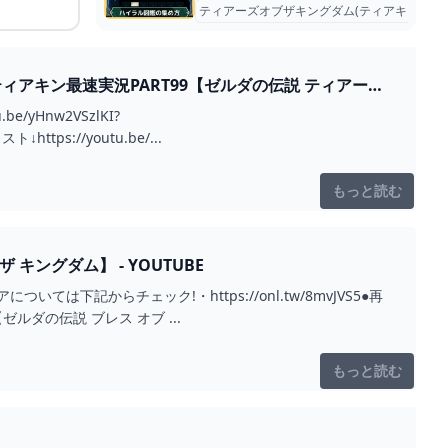
ティアーズオブザキングダム(ティアキン)攻略
ィアキン最速実況PART99【ゼルダの伝説 ティアーズ
/yHnw2VSzlKI?
ttps://youtu.be/...
もっと読む
ングダム】 - YOUTUBE
下記からチェック!・https://onl.tw/8mvJVS5●再
【ゼルダの伝説 ブレス オブ ...
もっと読む