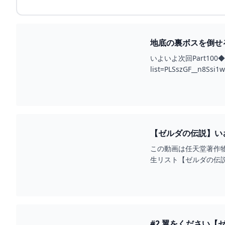
地底の裏ボスを倒せる
オブ ザ キングダム】 
いよいよ次回Part100◆ゼ
list=PLSszGF__n8S
【ゼルダの伝説】いざ
この動画は任天堂著作物の
生リスト【ゼルダの伝説 ティ
#2 翼をください【ゼ