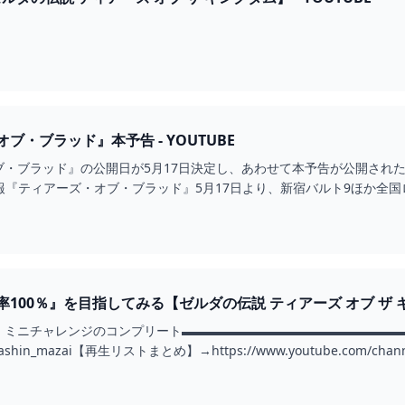
ブ・ブラッド』本予告 - YOUTUBE
ッド』の公開日が5月17日決定し、あわせて本予告が公開された。詳細はこちら↓http
■公開情報『ティアーズ・オブ・ブラッド』5月17日より、新宿バルト9ほか全
00％』を目指してみる【ゼルダの伝説 ティアーズ オブ ザ キング
ミニチャレンジのコンプリート▬▬▬▬▬▬▬▬▬▬▬▬▬▬▬▬▬▬▬▬
om/Jashin_mazai【再生リストまとめ】→https://www.youtube.com/channe