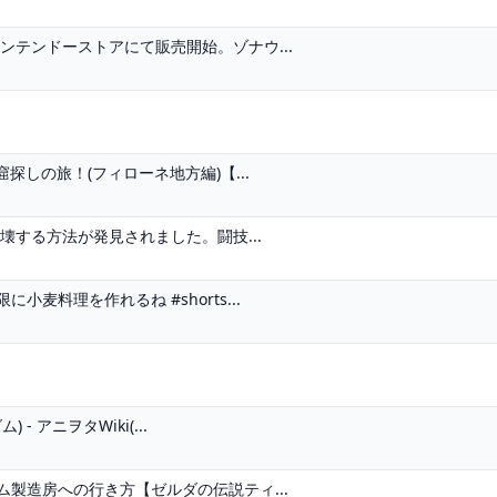
ンテンドーストアにて販売開始。ゾナウ...
探しの旅！(フィローネ地方編)【...
壊する方法が発見されました。闘技...
麦料理を作れるね #shorts...
 アニヲタWiki(...
製造房への行き方【ゼルダの伝説ティ...