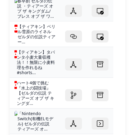
春早割 ゼルダの伝
説 ・ティアーズ オ
ブ ザ キングダム/
ブレス オブ ザ ワ...
【ティアキン】ベリ
ル雪原のライネル
ゼルダの伝説ティア
ー...
【ティアキン】タバ
ンタ小麦大量収穫
法！！無限に小麦料
理を作れるね
#shorts...
ハート4個で挑む
『水上の闘技場』
【ゼルダの伝説 テ
ィアーズ オブ ザ キ
ングダ...
「Nintendo
Switch(有機ELモデ
ル) ゼルダの伝説
ティアーズ オ...