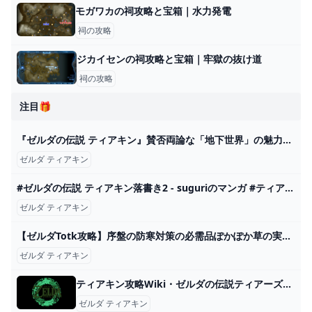
モガワカの祠攻略と宝箱｜水力発電
祠の攻略
ジカイセンの祠攻略と宝箱｜牢獄の抜け道
祠の攻略
注目🎁
『ゼルダの伝説 ティアキン』賛否両論な「地下世界」の魅力を伝えたい！開拓の喜びは格別、“消費と獲得の循環”にハマると抜け出せなくなる インサイド
ゼルダ ティアキン
#ゼルダの伝説 ティアキン落書き2 - suguriのマンガ #ティアーズオブザキングダム #リンゼル - pixiv
ゼルダ ティアキン
【ゼルダTotk攻略】序盤の防寒対策の必需品ぽかぽか草の実を効率よく回収できるルートはこちら！ - YouTube
ゼルダ ティアキン
ティアキン攻略Wiki・ゼルダの伝説ティアーズオブザキングダム ゲーム攻略サイト AlGest
ゼルダ ティアキン