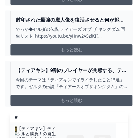
https://www.nintendo.co.jp/zelda/totk/index.html(...
封印された最強の魔人像を復活させると何が起こ
るの!?魂が宿る4つの眼を集めよう!!ティアキン最
でっか◆ゼルダの伝説 ティアーズ オブ ザ キングダム 再
速実況PART69【ゼルダの伝説 ティアーズ オブ ザ
生リスト↓https://youtu.be/yHnw2VSzlKI?
キングダム】 - YOUTUBE
list=PLSszGF__n8Ssi1wn8WlhjWto075w6yARn◆ゼルダ
の伝説 ブレス オブ ザ ワイルド 再生リスト
もっと読む
↓https://youtu.be/dtIA2OZCCg...
【ティアキン】9割のプレイヤーが共感する、ティ
アキンでイライラしたこと15選【ゼルダの伝説テ
今回のテーマは「ティアキンでイライラしたこと15選」
ィアーズオブザキングダム/ティアキン】【ゆっく
です。ゼルダの伝説『ティアーズオブザキングダム』の
り解説】 - YOUTUBE
攻略動画をあげています。■お借りしたBGMしゃろう様
おどれグロッケンシュピールしゃろう様 神隠しの真相し
もっと読む
ゃろう様 10℃しゃろう様 You and
me(https://www.youtube.com/...
#
【ティアキン】ティ
クルと勝負！の発生