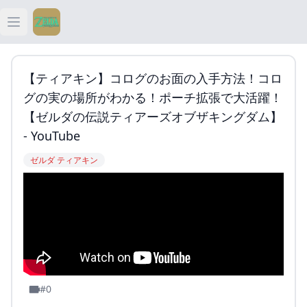
Open main menu
ティアキン
【ティアキン】コログのお面の入手方法！コロ
ティアキン 祠
グの実の場所がわかる！ポーチ拡張で大活躍！
【ゼルダの伝説ティアーズオブザキングダム】
ティアキン 武器
- YouTube
ゼルダ ティアキン
ティアキン 攻略
#0