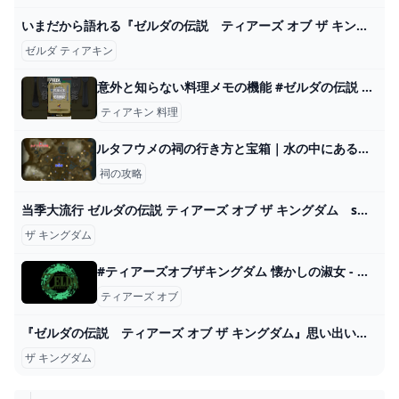
いまだから語れる『ゼルダの伝説 ティアーズ オブ ザ キングダム』開発者インタビュー。“遊び優先”を貫いて完成させた驚異の続編【ティアキン】 ゲーム・エンタメ最新情報のファミ通.com
ゼルダ ティアキン
意外と知らない料理メモの機能 #ゼルダの伝説 #ティアキン#攻略 - YouTube
ティアキン 料理
ルタフウメの祠の行き方と宝箱｜水の中にある水晶の取り方
祠の攻略
当季大流行 ゼルダの伝説 ティアーズ オブ ザ キングダム switch ソフト Nintendo Switch - www.buildcentral.com
ザ キングダム
#ティアーズオブザキングダム 懐かしの淑女 - mayaのイラスト - pixiv
ティアーズ オブ
『ゼルダの伝説 ティアーズ オブ ザ キングダム』思い出いっぱいの冒険をプレイヤーアンケートで振り返る【先出し週刊ファミ通】 ゲーム・エンタメ最新情報のファミ通.com
ザ キングダム