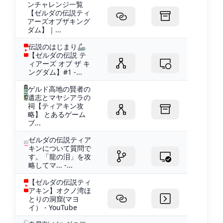
ンチャレンジ一覧
【ゼルダの伝説ティ
アーズオブザキング
ダム】｜...
伝説のはじまり🦾
【ゼルダの伝説 テ
ィアーズ オブ ザ キ
ングダム】#1 -...
ゲルド高地の賢者の
遺志とマヤシアラの
祠【ティアキン攻
略】 とあるゲーム
ブ...
ゼルダの伝説ティア
キンについて質問で
す。「龍の泪」を攻
略してマ... -...
【ゼルダの伝説ティ
アキン】オクノ湾ほ
とりの洞窟(マヨ
イ） - YouTube