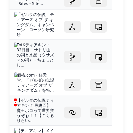
Sites - Site...
「ゼルダの伝説 テ
ィアーズ オブ ザ キ
ングダム」キャンペ
ーン｜ローソン研究
所
TotKティアキン・
32日目 サトリ山
の祠と水晶（ウサズ
マの祠） - ちょっと
し...
価格.com - 任天
堂、「ゼルダの伝説
ティアーズ オブ ザ
キングダム」を特...
【ゼルダの伝説ティ
アキン # 最終回】
魔王ボコって世界救
うぞぉ！！【＃くる
りらい...
【ティアキン】メイ