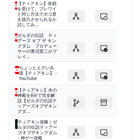
【ティアキン】依頼
を受けて、ブレワイ
と同じ方法でボコ君
を脱力させられるか
試してみ...
ゼルダの伝説 ティ
アーズ オブ ザ キン
グダム プロデュー
サーの青沼英二がプ
レイ...
ちょっとエグい兵
器【ティアキン】 -
YouTube
【ティアキン】水の
神殿を8分で完全解
説【ゼルダの伝説テ
ィアーズオブザキン
グダ...
ティアキン攻略｜ゼ
ルダの伝説ティアー
ズオブザキングダム
- 神ゲー攻略