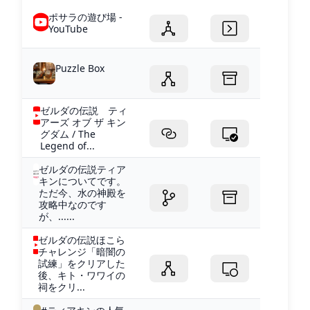
ポサラの遊び場 -
YouTube
Puzzle Box
ゼルダの伝説 ティ
アーズ オブ ザ キン
グダム / The
Legend of...
ゼルダの伝説ティア
キンについてです。
ただ今、水の神殿を
攻略中なのです
が、......
ゼルダの伝説ほこら
チャレンジ「暗闇の
試練」をクリアした
後、キト・ワワイの
祠をクリ...