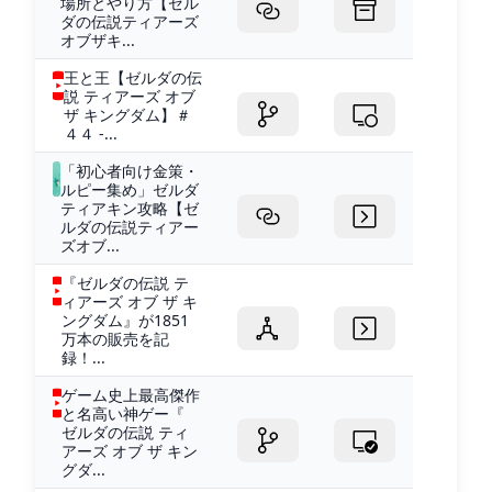
場所とやり方【ゼル
ダの伝説ティアーズ
オブザキ...
王と王【ゼルダの伝
説 ティアーズ オブ
ザ キングダム】＃
４４ -...
「初心者向け金策・
ルピー集め」ゼルダ
ティアキン攻略【ゼ
ルダの伝説ティアー
ズオブ...
『ゼルダの伝説 テ
ィアーズ オブ ザ キ
ングダム』が1851
万本の販売を記
録！...
ゲーム史上最高傑作
と名高い神ゲー『
ゼルダの伝説 ティ
アーズ オブ ザ キン
グダ...