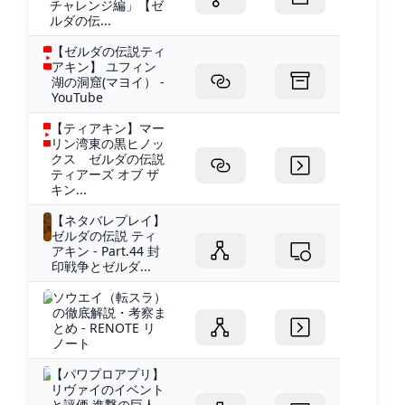
チャレンジ編」【ゼ
ルダの伝...
【ゼルダの伝説ティ
アキン】 ユフィン
湖の洞窟(マヨイ） -
YouTube
【ティアキン】マー
リン湾東の黒ヒノッ
クス ゼルダの伝説
ティアーズ オブ ザ
キン...
【ネタバレプレイ】
ゼルダの伝説 ティ
アキン - Part.44 封
印戦争とゼルダ...
ソウエイ（転スラ）
の徹底解説・考察ま
とめ - RENOTE リ
ノート
【パワプロアプリ】
リヴァイのイベント
と評価 進撃の巨人