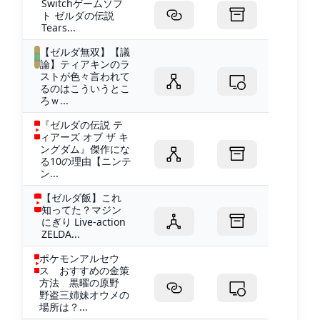
Switchゲームソフ
ト ゼルダの伝説
Tears...
【ゼルダ無双】【議
論】ティアキンのラ
ストが色々言われて
るのはこういうとこ
ろｗ...
『ゼルダの伝説 テ
ィアーズ オブ ザ キ
ングダム』傑作にな
る10の理由【ニンテ
ン...
【ゼルダ飯】これ
知ってた？マジン
にぎり Live-action
ZELDA...
ポケモンアルセウ
ス おすすめの金策
方法 黒曜の原野
野盗三姉妹オウメの
場所は？...