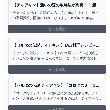
【ティアキン】迷いの森の攻略法が判明！！ 超意
外な方法でコログの森へ到達だ！！ ＃３【ゼルダ
チャンネル登録、高評価よろしくお願いします！ 日々
の伝説】 - YOUTUBE
の動画投稿、配信の励みになります！#ゼルダの伝説 #
ティアーズオブザキングダム #ティアキン0:00 配信開始
21:16 コログの森到達シーン前：
もっと読む
https://youtube.com/live/CbaCGPMaLpA次：
https://youtube.com...
【ゼルダの伝説ティアキン 】LV.3料理レシピ～超
便利なレシピで快適攻略♪～ - YOUTUBE
【ゼルダの伝説ティアキン 】Lv.3料理レシピ～超便利な
レシピで快適攻略♪～こんにちは！まーてぃす大佐のお部
屋にようこそ!!【もくじ】01:16 ～ 移動速度UP レシピ
03:44 ～ 攻撃力UP レシピ04:55 ～ しずかさUP レシピ
もっと読む
05:30 ～ 発光効果UP レシピ06:28 ～ 寒暖対策UP レシ
ピ0...
【ゼルダの伝説 ティアキン】「コログのミ」１０
００個を全て集めると・・・【ゼルダの伝説 ティ
「コログのミ」１０００個を全て集めた結果です。☆チ
アーズ オブ ザ キングダム】 - YOUTUBE
ャンネル登録お願いします☆ゼルダの伝説 ティアーズ
オブ ザ キングダム■発売日：2023年5月12日（金）■対応
ハード：Nintendo Switch■公式サイト：
もっと読む