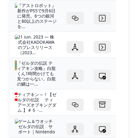
『アストロボット』
新作がPS5で9月6日
に発売。6つの銀河
と80以上のステージ
を...
21 iun. 2023 — 株
式会社KADOKAWA
のプレスリリース
（2023...
『ゼルダの伝説 テ
ィアキン攻略』白龍
くん1時間かけても
見つからない。白龍
の鱗は一...
ティアキン～！【ゼ
ルダの伝説 ティ
アーズオブキングダ
ム 】＃５ -...
ゲーム＆ウオッチ
ゼルダの伝説 サ
ポート｜Nintendo