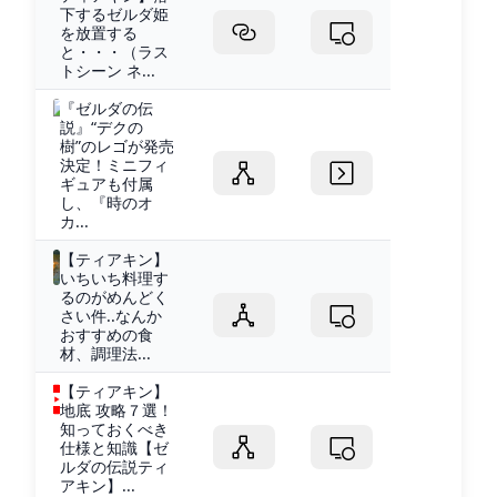
下するゼルダ姫
を放置する
と・・・（ラス
トシーン ネ...
『ゼルダの伝
説』“デクの
樹”のレゴが発売
決定！ミニフィ
ギュアも付属
し、『時のオ
カ...
【ティアキン】
いちいち料理す
るのがめんどく
さい件..なんか
おすすめの食
材、調理法...
【ティアキン】
地底 攻略７選！
知っておくべき
仕様と知識【ゼ
ルダの伝説ティ
アキン】...