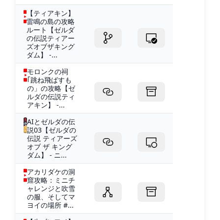
【ティアキン】
雷鳴の島の攻略
ルート【ゼルダ
の伝説ティアー
ズオブザキング
ダム】 -...
モロンクの祠
｢跳ね飛ばすも
の」の攻略【ゼ
ルダの伝説ティ
アキン】 -...
AIとゼルダの伝
説03【ゼルダの
伝説 ティアーズ
オブ ザ キング
ダム】 - ニ...
アカリダケの洞
窟攻略：ミニチ
ャレンジと吹雪
の服、そしてマ
ヨイの場所 #...