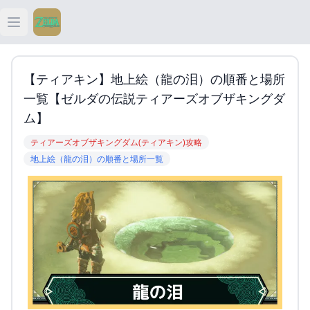
Open main menu
ティアキン
【ティアキン】地上絵（龍の泪）の順番と場所
ティアキン 祠
一覧【ゼルダの伝説ティアーズオブザキングダ
ム】
ティアキン 武器
ティアーズオブザキングダム(ティアキン)攻略
地上絵（龍の泪）の順番と場所一覧
ティアキン 攻略