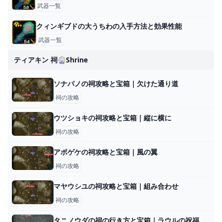
武器一覧
クィンギブドの大うちわの入手方法と効果性能
武器一覧
ティアキン 祠🎡shrine
ソナパノの祠攻略と宝箱｜欠けた通り道
祠の攻略
ウツショキの祠攻略と宝箱｜縦に横に
祠の攻略
アポゲケの祠攻略と宝箱｜風の翼
祠の攻略
マヤウシユの祠攻略と宝箱｜組み合わせ
祠の攻略
タニノウダの祠の行き方と宝箱｜ラウルの祝福