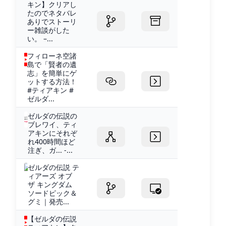
キン】クリアし
たのでネタバレ
ありでストーリ
ー雑談がした
い。 –...
フィローネ空諸
島で「賢者の遺
志」を簡単にゲ
ットする方法！
#ティアキン #
ゼルダ...
ゼルダの伝説の
ブレワイ、ティ
アキンにそれぞ
れ400時間ほど
注ぎ、ガ... -...
ゼルダの伝説 テ
ィアーズ オブ
ザ キングダム
ソードピック＆
グミ｜発売...
【ゼルダの伝説