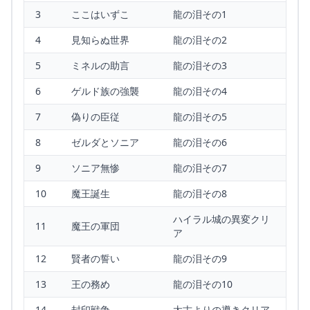
3
ここはいずこ
龍の泪その1
4
見知らぬ世界
龍の泪その2
5
ミネルの助言
龍の泪その3
6
ゲルド族の強襲
龍の泪その4
7
偽りの臣従
龍の泪その5
8
ゼルダとソニア
龍の泪その6
9
ソニア無惨
龍の泪その7
10
魔王誕生
龍の泪その8
ハイラル城の異変クリ
11
魔王の軍団
ア
12
賢者の誓い
龍の泪その9
13
王の務め
龍の泪その10
14
封印戦争
太古よりの導きクリア