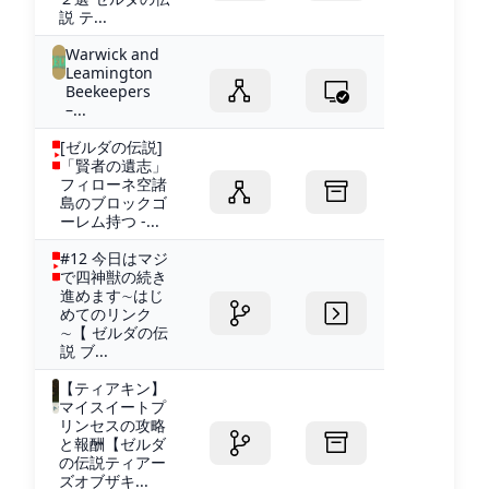
説 テ...
Warwick and
Leamington
Beekeepers
–...
[ゼルダの伝説]
「賢者の遺志」
フィローネ空諸
島のブロックゴ
ーレム持つ -...
#12 今日はマジ
で四神獣の続き
進めます∼はじ
めてのリンク
∼【 ゼルダの伝
説 ブ...
【ティアキン】
マイスイートプ
リンセスの攻略
と報酬【ゼルダ
の伝説ティアー
ズオブザキ...