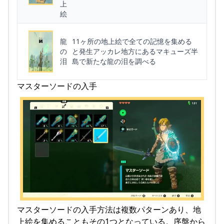
上
絵
龍
11ヶ所の地上絵で全ての記憶を集める
の
と発生アッカレ地方にあるマキューズ半
泪
島で新たな龍の泪を調べる
マスターソードの入手
マスターソードの入手方法は複数パターンあり、地
上絵を集めることもその1つとなっている。序盤から