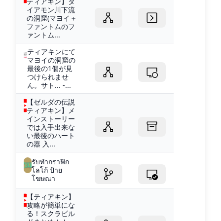
ティアキン】タ
イアモン川下流
の洞窟(マヨイ＋
ファントムのフ
ァントム...
ティアキンにて
マヨイの洞窟の
最後の1個が見
つけられませ
ん。サト... -...
【ゼルダの伝説
ティアキン】メ
インストーリー
では入手出来な
い最後のハート
の器 入...
รับทำกราฟิก
โลโก้ ป้าย
โฆษณา
【ティアキン】
攻略が簡単にな
る！スクラビル