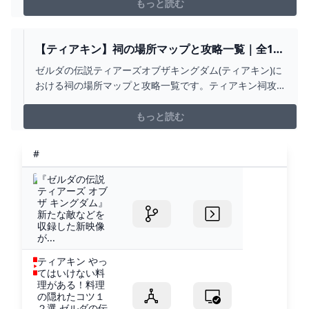
載しています。
もっと読む
【ティアキン】祠の場所マップと攻略一覧｜全152
箇所【ゼルダの伝説ティアーズオブザキングダ
ゼルダの伝説ティアーズオブザキングダム(ティアキン)に
ム】
おける祠の場所マップと攻略一覧です。ティアキン祠攻
略では、全152箇所の場所マップや試練の攻略情報を掲載
しています。
もっと読む
#
『ゼルダの伝説
ティアーズ オブ
ザ キングダム』
新たな敵などを
収録した新映像
が...
ティアキン やっ
てはいけない料
理がある！料理
の隠れたコツ１
２選 ゼルダの伝