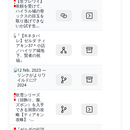
【生ブレワイ】
依頼を受けて、
ハイラル城の骨
ックスの目玉を
取り逃げできな
いか試す生...
『【※ネタバ
レ】ゼルダ ティ
アキン37＊小話
／ハイリア城地
下、賢者の祝
福』
12 feb. 2023 —
リンクがよりワ
イルドに!?
2024
吹雪シリーズ
（頭飾り、服、
ズボン）を入手
できる洞窟の攻
略【ティアキン
攻略】 -...
『ゼルダの伝説