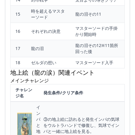
時を超えるマスタ
15
龍の泪その11
ーソード
マスターソードの手掛
16
それぞれの決意
かり開始時
龍の泪その12※11箇所
17
龍の泪
回った後
18
ゼルダの想い
マスターソード入手
地上絵（龍の涙）関連イベント
メインチャレンジ
チャレン
発生条件/クリア条件
ジ名
イ
ン
パ
③の地上絵に訪れると発生インパの気球
と
をウルトラハンドで修復し、気球でイン
地
パと一緒に地上絵を見る。