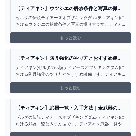
【ティアキン】ウツシエの解放条件と写真の撮り
方【ゼルダの伝説ティアーズオブザキングダム】
ゼルダの伝説ティアーズオブザキングダム(ティアキン)に
おけるウツシエの解放条件と写真の撮り方です。ティア
キンウツシエの解放をはじめ、写真の撮り方や図鑑登録
方法について掲載しています。
もっと読む
【ティアキン】防具強化のやり方とおすすめ装備
【ゼルダの伝説ティアーズオブザキングダム】
ティアキン(ゼルダの伝説ティアーズオブザキングダム)に
おける防具強化のやり方とおすすめ装備です。ティアキ
ン防具強化のやり方をはじめ、防具強化したいおすすめ
装備を掲載しています。
もっと読む
【ティアキン】武器一覧・入手方法｜全武器の耐
久値と効果【ゼルダの伝説ティアーズオブザキン
ゼルダの伝説ティアーズオブザキングダム(ティアキン)に
グダム】
おける武器一覧と入手方法です。ティアキン武器一覧や
入手場所をはじめ、武器耐久値や効果・攻撃力を全て掲