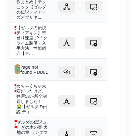
作まとめ｜テク
ニック【ゼルダ
の伝説ティアー
ズオブザキ...
【ゼルダの伝説
ティアキン】壁
登り速度UP「ク
ライム装備」入
手方法、性能紹
介【テ...
Page not
found – DDEL
めちゃくちゃ大
変だったけど、
井戸58か所全制
覇しました！！
😭【ゼルダの伝
説 ティ...
ゼルダの伝説 ふ
しぎの木の実 大
地の章 ランダマ