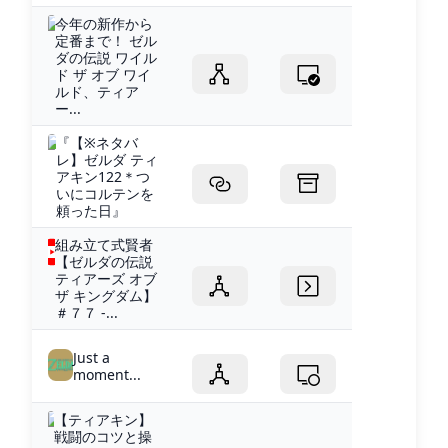
今年の新作から
定番まで！ ゼル
ダの伝説 ワイル
ド ザ オブ ワイ
ルド、ティア
ー...
『【※ネタバ
レ】ゼルダ ティ
アキン122＊つ
いにコルテンを
頼った日』
組み立て式賢者
【ゼルダの伝説
ティアーズ オブ
ザ キングダム】
＃７７ -...
Just a
moment...
【ティアキン】
戦闘のコツと操