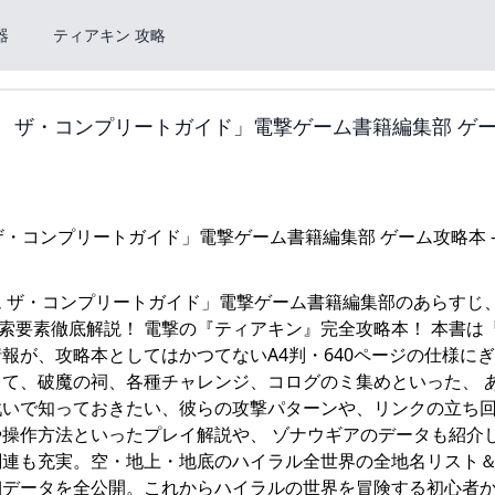
器
ティアキン 攻略
ム ザ・コンプリートガイド」電撃ゲーム書籍編集部 ゲ
ダム ザ・コンプリートガイド」電撃ゲーム書籍編集部のあらすじ
全探索要素徹底解説！ 電撃の『ティアキン』完全攻略本！ 本書は
情報が、攻略本としてはかつてないA4判・640ページの仕様に
て、破魔の祠、各種チャレンジ、コログのミ集めといった、 
戦いで知っておきたい、彼らの攻撃パターンや、リンクの立ち
操作方法といったプレイ解説や、 ゾナウギアのデータも紹介
連も充実。空・地上・地底のハイラル全世界の全地名リスト＆
細データを全公開。これからハイラルの世界を冒険する初心者