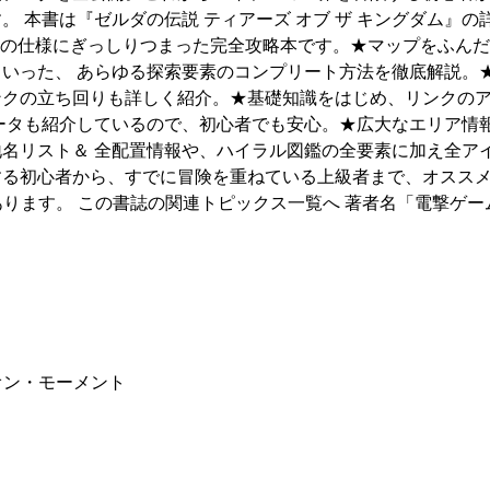
 本書は『ゼルダの伝説 ティアーズ オブ ザ キングダム』の
ージの仕様にぎっしりつまった完全攻略本です。★マップをふん
いった、 あらゆる探索要素のコンプリート方法を徹底解説。
ンクの立ち回りも詳しく紹介。★基礎知識をはじめ、リンクの
ータも紹介しているので、初心者でも安心。★広大なエリア情
名リスト＆ 全配置情報や、ハイラル図鑑の全要素に加え全ア
する初心者から、すでに冒険を重ねている上級者まで、オスス
あります。 この書誌の関連トピックス一覧へ 著者名「電撃ゲー
オン・モーメント