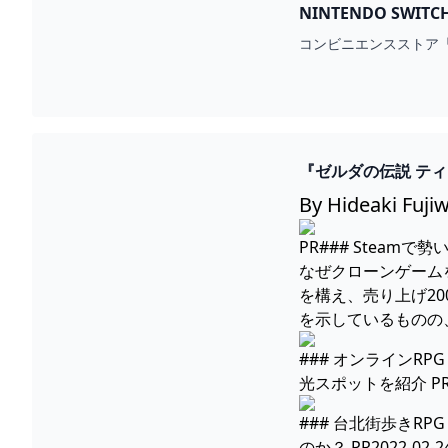
NINTENDO S
定！｜ローソン公式
コンビニエンスストア
『ゼルダの伝説 ティ
AUTOMATON
By Hideaki Fujiw
PR### Steamで
なぜクローンゲームを発売
を構え、売り上げ20
を示しているものの
### オンライン
光スポットを紹介 PR202
### 台北街歩きR
のか？ PR2022-02