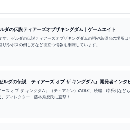
ルダの伝説ティアーズオブザキングダム｜ゲームエイト
です。ゼルダの伝説ティアーズオブザキングダムの祠や鳥望台の場所は
略順やボスの倒し方など役立つ情報を網羅しています。
ゼルダの伝説 ティアーズ オブ ザ キングダム』開発者インタ
 ゲーム・エンタメ最新情報のファミ通.COM
ーズ オブ ザ キングダム』（ティアキン）のDLC、続編、時系列な
氏、ディレクター・藤林秀麿氏に直撃！