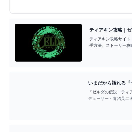
ティアキン攻略｜ゼ
ティアキン攻略サイト
手方法、ストーリー攻
いまだから語れる『
ィアキン】
『ゼルダの伝説 ティア
デューサー・青沼英二