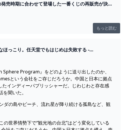
ダム』の発売時期に合わせて登場した一番くじの再販売が決
もっと読む
なほっこり。任天堂でもはじめは失敗する -
n Sphere Program』をどのように送り出したのか、
mera Gamesという会社をご存じだろうか。中国と日本に拠点
に送り出したインディーパブリッシャーだ。じわじわと存在感
話を聞いた。
パンダの島やビーチ、流れ星が降り続ける孤島など、観
現在。この世界情勢下で“観光地の台北”はどう変化している
era Gamesという会社をご存じだろうか。中国と日本に拠点を構え、売