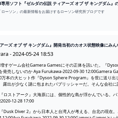
WITCH専用ソフト『ゼルダの伝説 ティアーズ オブ ザ キング
サイト
「ローソン」の最新情報をお届けするローソン研究所ブログです
アーズ オブ ザ キングダム』開発当初のカオス状態映像にみん
ara - 2024-05-24 18:53
勢い増すゲーム会社Gamera Gamesにその正体を訊いた。『Dyso
しないのか Aya Furukawa-2022-09-30 12:00Ga
0万本の大ヒット作『Dyson Sphere Program』を世
、露出が少なく謎に包まれたパブリッシャーだ。そんな会社に
RPG『ロストアーク』大海原には、個性的な島が浮かんでいる。
0-12-28 17:00
PG『Dusk Diver 2』から日本人と台湾人が考える、台北の
-24 12:00Aya Furukawa-2022-09-30 12:00Gam