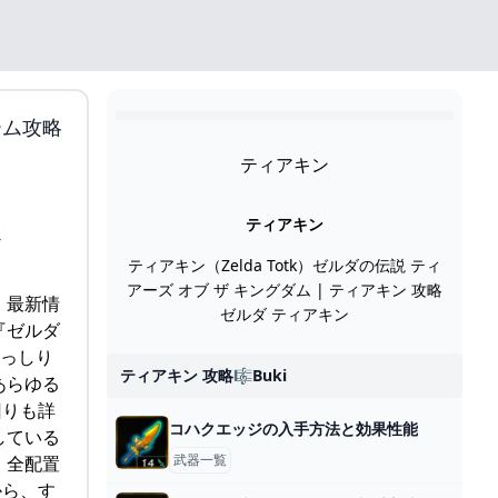
ーム攻略
ティアキン
ティアキン
ティアキン（Zelda Totk）ゼルダの伝説 ティ
アーズ オブ ザ キングダム | ティアキン 攻略
、最新情
ゼルダ ティアキン
『ゼルダ
ぎっしり
ティアキン 攻略🎼buki
あらゆる
回りも詳
コハクエッジの入手方法と効果性能
している
武器一覧
 全配置
から、す