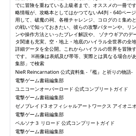
でに冒険を重ねている上級者まで、オススメの一冊です。
略情報が、攻略本としてはかつてないA4判・640ペ
用して、破魔の祠、各種チャレンジ、コログのミ集めと
の戦いで知っておきたい、彼らの攻撃パターンや、リ
ンや操作方法といったプレイ解説や、 ゾナウギアのデ
タ関連も充実。空・地上・地底のハイラル全世界の全地
詳細データを全公開。これからハイラルの世界を冒険
です。 ※画像は表紙及び帯等、実際とは異なる場合が
集部」で検索
NieR Reincarnation 公式資料集 -『檻』と祈りの物語-
電撃ゲーム書籍編集部
ユニコーンオーバーロード 公式コンプリートガイド
電撃ゲーム書籍編集部
ゼノブレイド3 オフィシャルアートワークス アイオニ
電撃ゲーム書籍編集部
ペルソナ３ リロード 公式コンプリートガイド
電撃ゲーム書籍編集部