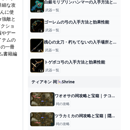
白銀モリブリンハンマーの入手方法と効果性能
詳細な攻
武器一覧
だんに使
★強敵と
ゴーレムの弓の入手方法と効果性能
アクショ
武器一覧
報やデー
イテムの
残心の太刀・朽ちてないの入手場所と効果
メの一冊
武器一覧
ム書籍編
トゲボコ弓の入手方法と効果性能
武器一覧
ティアキン 祠🎠shrine
ワオオサの祠攻略と宝箱｜テコのちから
祠の攻略
ツラカミカの祠攻略と宝箱｜隠されし鉄
祠の攻略