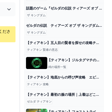
話題のゲーム『ゼルダの伝説 ティアーズ オブ ザ キングダム』レビュー。『ティアキン』がもたらす複層的で緩慢な時間｜Tokyo Art Beat
ザ キングダム
ゼルダの伝説 ティアーズ オブ ザ キングダム 2nd トレーラー - YouTube
くださ
ザ キングダム
【ティアキン】五人目の賢者を探せの攻略チャート【ゼルダの伝説ティアーズオブザキングダム】｜ゲームエイト
ティアキン 賢者の意志
【ティアキン】ジルタグマチの祠攻略と宝箱｜空を飛ぶもの【ゼルダの伝説ティアーズオブザキングダム】
祠の場所一覧
【ティアキン】地底からの呼び声攻略 エピソードチャレンジ(フルテロップ) - YouTube
ティアキン 攻略
【ティアキン】最初の服の場所｜上着はどこ？【ゼルダの伝説 ティアーズオブザキングダム】 ワイトのゲーム案内所
ゼルダ ティアキン
【ティアキン】ファストトラベルのやり方【ゼルダの伝説ティアーズオブザキングダム】