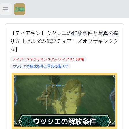
Open main menu
ティアキン
【ティアキン】ウツシエの解放条件と写真の撮
ティアキン 祠
り方【ゼルダの伝説ティアーズオブザキングダ
ム】
ティアキン 武器
ティアーズオブザキングダム(ティアキン)攻略
ウツシエの解放条件と写真の撮り方
ティアキン 攻略