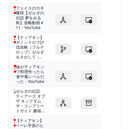
フェイスのカギ
獲得【ゼルダの
伝説 夢をみる
島】攻略動画＃
11 - YouTube
【ティアキン】
ガノンドロフ討
伐攻略（フルテ
ロップ）ゼルダ
をさがして -...
妹がティアキン
で料理作ったら
食中毒レベルだ
った - YouTube
ゼルダの伝説
ティアーズ オブ
ザ キングダム
ザ・コンプリー
トガイド 書籍...
【ティアキン】
ベーレ平原のヒ