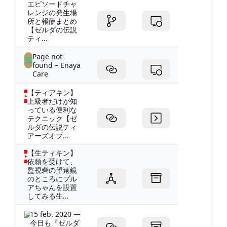
エピソードチャ
レンジの発生場
所と報酬まとめ
【ゼルダの伝説
ティ...
Page not
found – Enaya
Care
【ティアキン】
上級者だけが知
っている便利な
テクニック【ゼ
ルダの伝説ティ
アーズオブ...
【生ティキン】
依頼を受けて、
監視砦の望遠鏡
のところにプル
アちゃんを設置
してみる生...
15 feb. 2020 —
今日も『ゼルダ