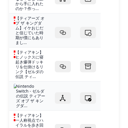
から手に入れた
のか？作っ...
【ティアーズ オ
ブ ザ キングダ
ム】イケおじだ
と信じていた時
期が僕にもあり
まし...
【ティアキン】
ヒノックスに寝
起き爆弾ドッキ
リを仕掛けるリ
ンク【ゼルダの
伝説 ティ...
Nintendo
Switch - ゼルダ
の伝説 ティアー
ズ オブ ザ キン
グダ...
【ティアキン】
一人称視点でハ
イラルを歩き回