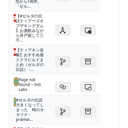
売から1周年。
「ゼル...
【#ゼルダの伝
説ティアーズオ
ブザキングダム
】お酒飲みなが
ら井戸探して三
千...
【ティアキン攻
略】おすすめ盾
スクラビルドま
とめ（ゼルダの
伝説） -...
Page not
found – Inti
Labs
#ゼルダの伝説
大きくなってし
まった 時のオ
カリナ -
pramai...