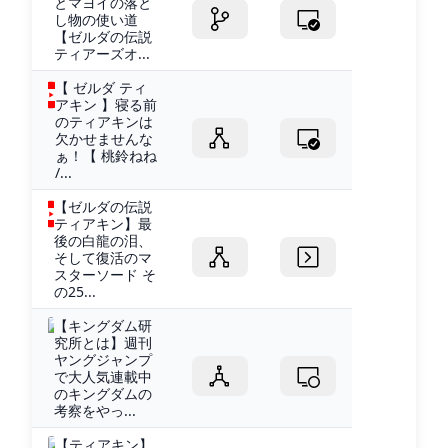
とマヨイの落と
し物の使い道
【ゼルダの伝説
ティアーズオ...
【 ゼルダ ティ
アキン 】寝る前
のティアキンは
欠かせませんな
ぁ！【 桃鈴ねね
/...
【ゼルダの伝説
ティアキン】最
後の白龍の泪、
そして復活のマ
スターソード そ
の25...
【キングダム研
究所とは】週刊
ヤングジャンプ
で大人気連載中
のキングダムの
考察をやっ...
【ティアキン】