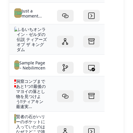
Just a
moment...
ふるいちオンラ
イン - ゼルダの
伝説 ティアーズ
オブ ザ キング
ダム
Sample Page
– Nebilimcen
洞窟コンプまで
あと1つ!!最後の
マヨイの落とし
物を見つけよ
う!!ティアキン
最速実...
賢者の石がハリ
ーのポケットに
入っていたのは
なぜ？どこで誰