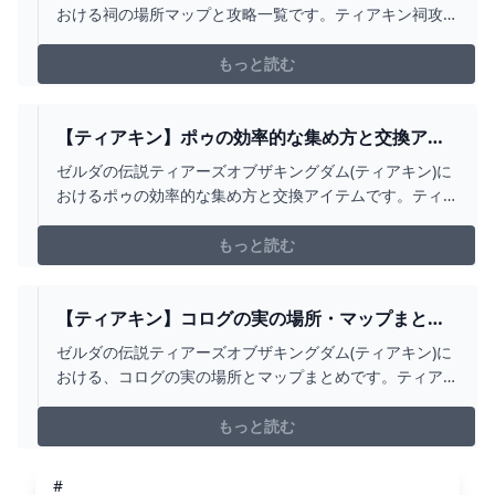
ム】
おける祠の場所マップと攻略一覧です。ティアキン祠攻
略では、全152箇所の場所マップや試練の攻略情報を掲載
しています。
もっと読む
【ティアキン】ポゥの効率的な集め方と交換アイ
テム【ゼルダの伝説ティアーズオブザキングダ
ゼルダの伝説ティアーズオブザキングダム(ティアキン)に
ム】
おけるポゥの効率的な集め方と交換アイテムです。ティ
アキンポゥ集めや交換アイテム、交換できる武器・防具
など、使い道について掲載しています。
もっと読む
【ティアキン】コログの実の場所・マップまとめ
｜全900箇所【ゼルダの伝説ティアーズオブザキン
ゼルダの伝説ティアーズオブザキングダム(ティアキン)に
グダム】
おける、コログの実の場所とマップまとめです。ティア
キンコログを入手できる場所をはじめ、使い道や交換数
まで掲載しています。
もっと読む
#