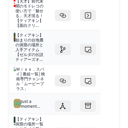
【天才】前代未
聞のモドレコの
使い方で「魅せ
る」天才現る！
【ティアキン】
【面白クリ...
【ティアキン】
始まりの台地麓
の洞窟の場所と
入手アイテム
【ゼルダの伝説
ティアーズオ...
Ｍｉｓｓ．スパ
イ│番組一覧│映
画専門チャンネ
ル「ムービープ
ラス」
Just a
moment...
【ティアキン】
洞窟の場所一覧