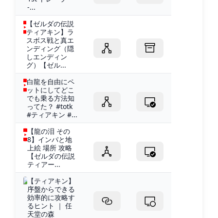
-...
【ゼルダの伝説
ティアキン】ラ
スボス戦と真エ
ンディング（隠
しエンディン
グ）【ゼル...
白龍を自由にペ
ットにしてどこ
でも乗る方法知
ってた？ #totk
#ティアキン #...
【龍の泪 その
8】インパと地
上絵 場所 攻略
【ゼルダの伝説
ティアー...
【ティアキン】
序盤からできる
効率的に攻略す
るヒント ｜ 任
天堂の森