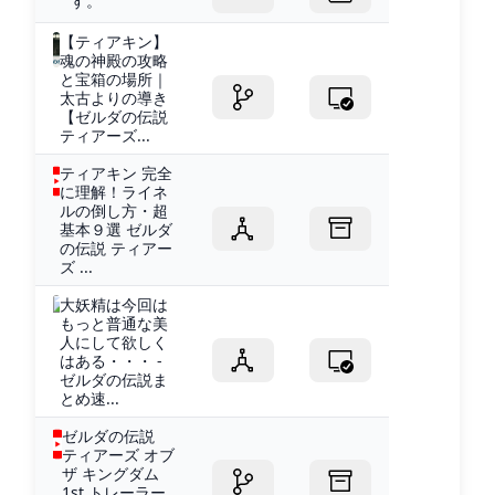
す。
【ティアキン】
魂の神殿の攻略
と宝箱の場所｜
太古よりの導き
【ゼルダの伝説
ティアーズ...
ティアキン 完全
に理解！ライネ
ルの倒し方・超
基本９選 ゼルダ
の伝説 ティアー
ズ ...
大妖精は今回は
もっと普通な美
人にして欲しく
はある・・・ -
ゼルダの伝説ま
とめ速...
ゼルダの伝説
ティアーズ オブ
ザ キングダム
1st トレーラー