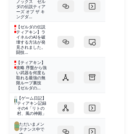
ノックス ゼル
ダの伝説ティア
ーズ オブ ザ キ
ングダ...
【ゼルダの伝説
ティアキン】ラ
イネルのAIを破
壊する方法が発
見されました。
闘技...
【ティアキン】
攻略 序盤から強
い武器を何度も
取れる最強の無
限ループ裏技
【ゼルダの...
【ゲーム日記】
ティアキン記録
その4「リトの
村、風の神殿」
ただいまメン
テナンス中で