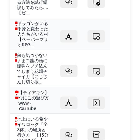
る方法を試行錯
誤してみたら....
【ゼ...
ドラゴンがいる
平原と変わった
人たちがいる村
【ペーパーマリ
オRPG...
何も気づかない
まま白龍の頭に
爆弾をブチ込ん
でしまう花畑チ
ャイカ【にじさ
んじ切り抜...
【ティアキン】
なにこの遊び方
www -
YouTube
地上にいる希少
イワロック「全
8体」の場所と
行き方 【15分