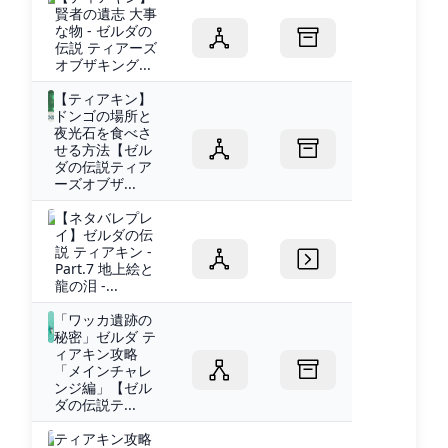
賢者の遺志 大事
な物 - ゼルダの
伝説 ティアーズ
オブザキング...
【ティアキン】
ドンゴの場所と
夜光石を食べさ
せる方法【ゼル
ダの伝説ティア
ーズオブザ...
【ネタバレプレ
イ】ゼルダの伝
説 ティアキン -
Part.7 地上絵と
龍の泪 -...
「ワッカ遺跡の
秘密」ゼルダ テ
ィアキン攻略
「メインチャレ
ンジ編」【ゼル
ダの伝説テ...
ティアキン攻略