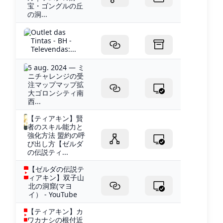
宝・ゴングルの丘
の洞...
Outlet das
Tintas - BH -
Televendas:...
5 aug. 2024 — ミ
ニチャレンジの受
注マップマップ拡
大ゴロンシティ南
西...
【ティアキン】賢
者のスキル能力と
強化方法 盟約の呼
び出し方【ゼルダ
の伝説ティ...
【ゼルダの伝説テ
ィアキン】双子山
北の洞窟(マヨ
イ） - YouTube
【ティアキン】カ
ワカナシの根付近