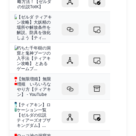
略方法！【ゼルダ
の伝説TotK】
【ゼルダ ティアキ
ン攻略】大妖精の
場所や解放条件を
解説。防具を強化
しよう【ティ...
朽ちた千年樹の洞
窟と鬼神ブーツの
入手法【ティアキ
ン攻略】 とある
ゲームブ...
【無限増殖】無限
増殖 いろいろな
やり方【ティアキ
ン】 - YouTube
【ティアキン】ロ
ケーション一覧
【ゼルダの伝説
ティアーズオブザ
キングダム】...
ウッコ池の洞窟攻