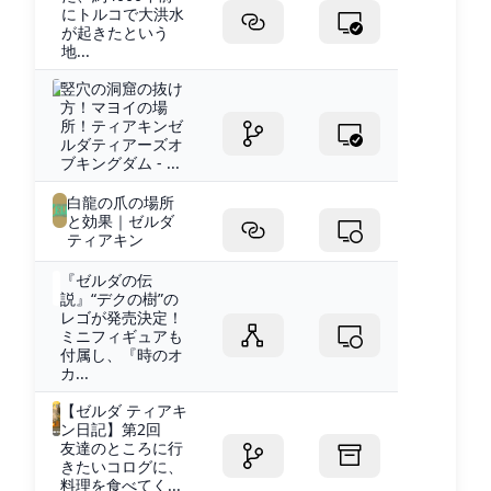
にトルコで大洪水
が起きたという
地...
竪穴の洞窟の抜け
方！マヨイの場
所！ティアキンゼ
ルダティアーズオ
ブキングダム - ...
白龍の爪の場所
と効果｜ゼルダ
ティアキン
『ゼルダの伝
説』“デクの樹”の
レゴが発売決定！
ミニフィギュアも
付属し、『時のオ
カ...
【ゼルダ ティアキ
ン日記】第2回
友達のところに行
きたいコログに、
料理を食べてく...