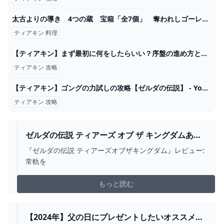
太古よりの導き 4つの蔵 宝箱「全7個」 奪われしゴーレム ノーダメージ 五人目の賢者を探せ② 魂の神殿 ゴーレム製造房 ボス戦 攻略 ゼルダの伝説 ティアーズ オブ ザ キングダム ティアキン㊺ - YouTube
ティアキン 料理
【ティアキン】まず最初に何をしたらいい？序盤の進め方とやるべきこと【ゼルダ ティアーズオブザキングダム】 ｜ ローシュとライの人生クエスト
ティアキン 攻略
【ティアキン】ゴングの力試しの攻略【ゼルダの伝説】 - YouTube
ティアキン 攻略
ゼルダの伝説 ティアーズ オブ ザ キングダムあ
と、フレームが曲がったときにいちいち眼鏡店に
『ゼルダの伝説 ティアーズオブザキングダム』レビュー:
行かなくてよいのは楽です。 2024
常軌を
もっと読む
【2024年】父の日にプレゼントしたいオススメゲ