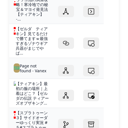
略！寒冷地での秘
宝＆マヨイ発見法
【ティアキン】
-...
【ゼルダ ティア
キン】見てるだけ
で勝てますｗ最強
すぎるゾナウギア
兵器がまじでや
ば...
Page not
found - Vanex
【ティアキン】最
初の服の場所｜上
着はどこ？【ゼル
ダの伝説 ティアー
ズオブザキング...
【スプラトゥーン
３】サイドオーダ
ーゆっくり実況 #
５#スプラトゥー