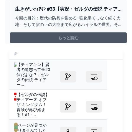
生きがいﾃｨｱｷﾝ #33【実況・ゼルダの伝説 ティア
ーズオブザキングダム】 - YOUTUBE
今回の目的：歴代の防具を集める+強化果てしなく続く大
地、そして雲の上の大空まで広がるハイラルの世界。そ
の先でリンクを待ち受けるものとは─【ブレワイ実況再生
リスト】⇒https://www.youtube.com/playlist?
もっと読む
list=PL2fYLhanxzD8wwzdmTeho0DvwtZwQEnzv■メン...
#
【ティアキン】賢
者の遺志って全20
個だよな？ : ゼル
ダの伝説 ティア
ー...
【ゼルダの伝説】
ティアーズ オブ
ザ キングダム！
冒険が再び始ま
る！#1 -...
ページが見つか
りませんでした