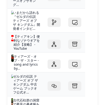
ーズオブザキン
グ...
いまだから語れる
『ゼルダの伝説
ティアーズ オブ
ザ キングダム』開
発者インタビ...
【ティアキン】便
利なゾナウギアを
紹介【攻略】 -
YouTube
ティアーズ・オ
ブ・ザ・スター -
song and lyrics
by...
ゼルダの伝説 テ
ィアーズ オブ ザ
キングダム 中古
ゲーム ブックオ
フ公式オ...
古代石柱群の洞窟
で夢見の勇者服を