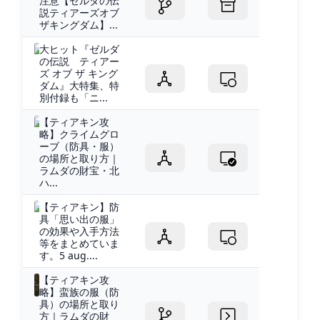
注意【ゼルダの伝
説ティアーズオブ
ザキングダム】...
大ヒット『ゼルダ
の伝説 ティアー
ズ オブ ザ キング
ダム』大特集、特
別付録も「ニ...
【ティアキン攻
略】クライムグロ
ーブ（防具・服）
の場所と取り方｜
ラムダの財宝・北
ハ...
【ティアキン】防
具「思い出の服」
の効果や入手方法
等をまとめていま
す。5 aug....
【ティアキン攻
略】蛮族の服（防
具）の場所と取り
方｜ラムダの財