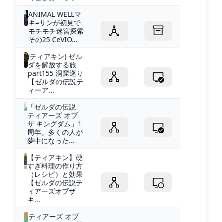
ANIMAL WELLマ
キ=サンが初見で
モチモチ迷宮探索
その25 CeVIO...
(ティアキン) ゼル
ダを解放する旅
part155 洞窟巡り
【ゼルダの伝説テ
ィーア...
「ゼルダの伝説
ティアーズ オブ
ザ キングダム」1
周年。多くの人が
夢中になった...
【ティアキン】硬
すぎ料理の作り方
（レシピ）と効果
【ゼルダの伝説テ
ィアーズオブザ
キ...
ティアーズ オブ