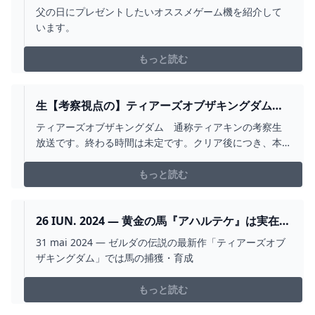
ーム機紹介！ ゲーム・フィギュア・トレカ・古着
父の日にプレゼントしたいオススメゲーム機を紹介して
の買取ならお宝創庫
います。
もっと読む
生【考察視点の】ティアーズオブザキングダム
消えた底なし沼の謎を追う - YOUTUBE
ティアーズオブザキングダム 通称ティアキンの考察生
放送です。終わる時間は未定です。クリア後につき、本
作と他のゼルダゲームのネタバレが飛び交います。不快
になったり、気になるコメントがあった場合には、非表
もっと読む
示が推奨です。↓でも説明はしていますが、配信の最初に
内容を説明している事がほとんどなので、分からなかっ
たら巻き戻し...
26 IUN. 2024 — 黄金の馬『アハルテケ』は実在す
る馬の種類で、世界に3000頭ほどしかいない非常
31 mai 2024 — ゼルダの伝説の最新作「ティアーズオブ
に貴重な馬。トルクメニスタン原産で、スピード
ザキングダム」では馬の捕獲・育成
と長距離の持久力を 2024
もっと読む