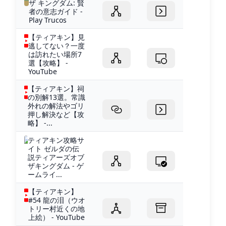
ザ キングダム: 賢
者の意志ガイド -
Play Trucos
【ティアキン】見
逃してない？一度
は訪れたい場所7
選【攻略】 -
YouTube
【ティアキン】祠
の別解13選。常識
外れの解法やゴリ
押し解決など【攻
略】 -...
ティアキン攻略サ
イト ゼルダの伝
説ティアーズオブ
ザキングダム - ゲ
ームライ...
【ティアキン】
#54 龍の泪（ウオ
トリー村近くの地
上絵） - YouTube