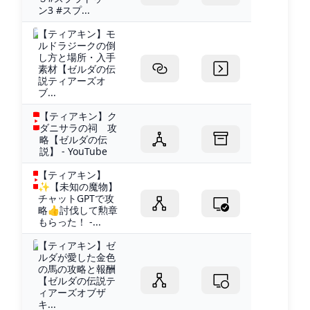
ン3 #スプ...
【ティアキン】モ
ルドラジークの倒
し方と場所・入手
素材【ゼルダの伝
説ティアーズオ
ブ...
【ティアキン】ク
ダニサラの祠 攻
略【ゼルダの伝
説】 - YouTube
【ティアキン】
✨【未知の魔物】
チャットGPTで攻
略👍討伐して勲章
もらった！ -...
【ティアキン】ゼ
ルダが愛した金色
の馬の攻略と報酬
【ゼルダの伝説テ
ィアーズオブザ
キ...