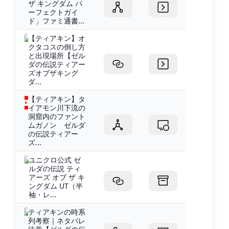
ザ キングダム パ
ーフェクトガイ
ド」ファミ通書...
【ティアキン】オ
クタコスの倒し方
と出現場所【ゼル
ダの伝説ティアー
ズオブザキング
ダ...
【ティアキン】タ
イアモン川下流の
洞窟内のファント
ムガノン ゼルダ
の伝説ティアー
ズ...
ユニクロ公式 ゼ
ルダの伝説 ティ
アーズ オブ ザ キ
ングダム UT（半
袖・レ...
ティアキンの時系
列考察｜ネタバレ