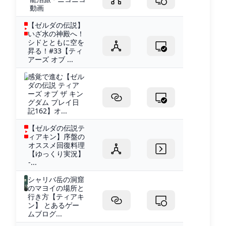
動画
【ゼルダの伝説】
いざ水の神殿へ！
シドとともに空を
昇る！#33【ティ
アーズ オブ ...
感覚で進む【ゼル
ダの伝説 ティア
ーズ オブ ザ キン
グダム プレイ日
記162】オ...
【ゼルダの伝説テ
ィアキン】序盤の
オススメ回復料理
【ゆっくり実況】
-...
シャリバ岳の洞窟
のマヨイの場所と
行き方【ティアキ
ン】 とあるゲー
ムブログ...