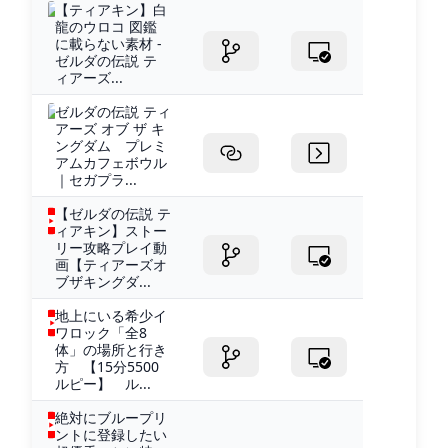
【ティアキン】白
龍のウロコ 図鑑
に載らない素材 -
ゼルダの伝説 テ
ィアーズ...
ゼルダの伝説 ティ
アーズ オブ ザ キ
ングダム プレミ
アムカフェボウル
｜セガプラ...
【ゼルダの伝説 テ
ィアキン】ストー
リー攻略プレイ動
画【ティアーズオ
ブザキングダ...
地上にいる希少イ
ワロック「全8
体」の場所と行き
方 【15分5500
ルピー】 ル...
絶対にブループリ
ントに登録したい