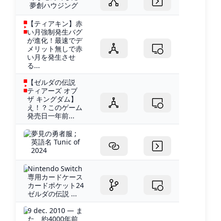
夢創ハウジング
【ティアキン】赤
い月強制発生バグ
が進化！最速でデ
メリット無しで赤
い月を発生させ
る...
【ゼルダの伝説
ティアーズ オブ
ザ キングダム】
え！？このゲーム
発売日一年前...
夢見の勇者服 ;
英語名 Tunic of
2024
Nintendo Switch
専用カードケース
カードポケット24
ゼルダの伝説 ...
9 dec. 2010 — ま
た、約4000年前