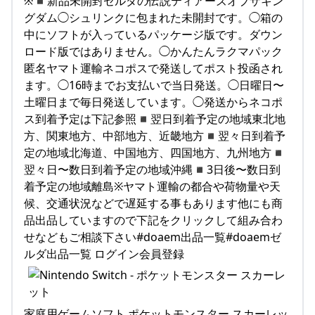
※◾️新品未開封ゼルダの伝説ティアーズオブザキン
グダム◯シュリンクに包まれた未開封です。◯箱の
中にソフトが入っているパッケージ版です。ダウン
ロード版ではありません。◯かんたんラクマパック
匿名ヤマト運輸ネコポスで発送してポスト投函され
ます。◯16時までお支払いで当日発送。◯日曜日〜
土曜日まで毎日発送しています。◯発送からネコポ
ス到着予定は下記参照◾️翌日到着予定の地域東北地
方、関東地方、中部地方、近畿地方◾️翌々日到着予
定の地域北海道、中国地方、四国地方、九州地方◾️
翌々日〜数日到着予定の地域沖縄◾️3日後〜数日到
着予定の地域離島※ヤマト運輸の都合や荷物量や天
候、交通状況などで遅延する事もあります他にも商
品出品していますので下記をクリックして組み合わ
せなどもご相談下さい#doaem出品一覧#doaemゼ
ルダ出品一覧 ログイン会員登録
家庭用ゲームソフト ポケットモンスター スカーレッ