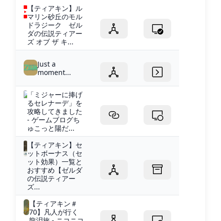
【ティアキン】ル
マリン砂丘のモル
ドラジーク ゼル
ダの伝説ティアー
ズ オブ ザ キ...
Just a
moment...
「ミジャーに捧げ
るセレナーデ」を
攻略してきました
- ゲームブログち
ゅこっと陽だ...
【ティアキン】セ
ットボーナス（セ
ット効果）一覧と
おすすめ【ゼルダ
の伝説ティアー
ズ...
【ティアキン＃
70】凡人が行く
龍泪旅 - ニコニコ