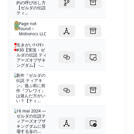
約の呼び出し方
【ゼルダの伝説
ティ...
Page not
found –
Motionics LLC
生きがいﾃｨｱｷﾝ
#30【実況・ゼ
ルダの伝説 ティ
アーズオブザキ
ングダム】 -...
新作『ゼルダの
伝説 ティアキ
ン』遊ぶ前に前
作『ブレワイ』
は遊んだ方がい
い？【ティ...
16 mai 2024 —
ゼルダの伝説テ
ィアーズオブザ
キングダムに登
場する金の...