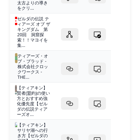
太古よりの導き
をクリ...
ゼルダの伝説 テ
ィアーズ オブ ザ
キングダム 第
20回 洞窟探
索！！マヨイを
集...
ティアーズ・オ
ブ・ブラッド -
株式会社クロッ
クワークス -
THE...
【ティアキン】
賢者(盟約)の使い
方とおすすめ強
化優先度【ゼル
ダの伝説ティア
ーズオ...
【ティアキン】
サリヤ湖への行
き方【ゼルダの