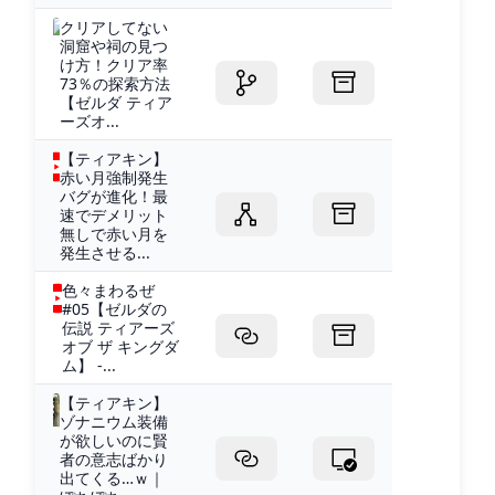
クリアしてない
洞窟や祠の見つ
け方！クリア率
73％の探索方法
【ゼルダ ティア
ーズオ...
【ティアキン】
赤い月強制発生
バグが進化！最
速でデメリット
無しで赤い月を
発生させる...
色々まわるぜ
#05【ゼルダの
伝説 ティアーズ
オブ ザ キングダ
ム】 -...
【ティアキン】
ゾナニウム装備
が欲しいのに賢
者の意志ばかり
出てくる…ｗ｜