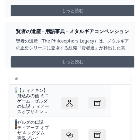
チャートをまとめています。ワッカ遺跡（大蛇）の謎解
きや雷光装備の場所も掲載しているので是非参考にして
もっと読む
ください。
賢者の遺産 - 用語事典 - メタルギアコンベンション
賢者の遺産（The Philosophers Legacy）は、メタルギア
の正史シリーズに登場する組織『賢者達』が捻出した莫
大な秘密資金。第二次世界大戦中に連合国の中枢三大国
（米中ソ）の重要な資金源として機能し、後に米国の非
もっと読む
政府諜報機関『サイファー（後の愛国者達）』の創設・
運用資金となった。『メタルギアソリッド3 スネークイー
#
ター（2004年発売）』にて初…
【ティアキン】
飛込みの儀 ミニ
ゲーム - ゼルダ
の伝説 ティアー
ズオブザキン...
ゼルダの伝説
ティアーズ オブ
ザ キングダム
実況プレイ