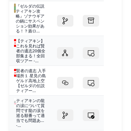
『ゼルダの伝説
ティアキン攻
略』ゾナウギア
の鍋にサスペン
ション効果があ
る！？盾ロ...
【ティアキン】
これを見れば賢
者の遺志20個全
部集まる！全回
収ツアー -...
賢者の遺志 入手
場所１ 星見の島
ゲルド高地上空
【ゼルダの伝説
ティアー...
ティアキンの龍
の涙について質
問です龍の涙を
巡る順番って適
当でも問題あ...
-...