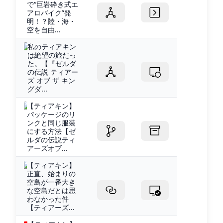
で“巨岩砕き式エ
アロバイク”発
明！？陸・海・
空を自由...
私のティアキン
は絶望の旅だっ
た。【『ゼルダ
の伝説 ティアー
ズ オブ ザ キン
グダ...
【ティアキン】
パッケージのリ
ンクと同じ服装
にする方法【ゼ
ルダの伝説ティ
アーズオブ...
【ティアキン】
正直、始まりの
空島が一番大き
な空島だとは思
わなかった件
【ティアーズ...