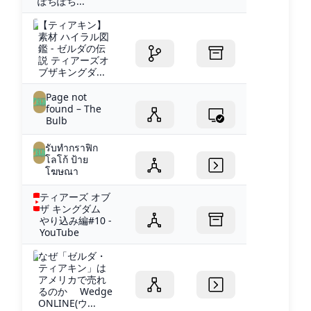
ぽちぽち...
【ティアキン】
素材 ハイラル図
鑑 - ゼルダの伝
説 ティアーズオ
ブザキングダ...
Page not
found – The
Bulb
รับทำกราฟิก
โลโก้ ป้าย
โฆษณา
ティアーズ オブ
ザ キングダム
やり込み編#10 -
YouTube
なぜ「ゼルダ・
ティアキン」は
アメリカで売れ
るのか Wedge
ONLINE(ウ...