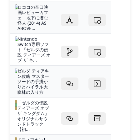
ロココの辛口映
画レビューカフ
ェ 地下に潜む
怪人 (2014) AS
ABOVE...
Nintendo
Switch専用ソフ
ト『ゼルダの伝
説 ティアーズ オ
ブ ザ キ...
ゼルダ ティアキ
ン攻略 マスター
ソードの手掛か
りとハイラル大
森林の入り方
「ゼルダの伝説
ティアーズ オブ
ザ キングダム」
オリジナルサウ
ンドトラック
【初...
【ティアキン】