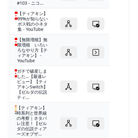
#103 - ニコ...
【ティアキン】
99%が知らない
ボス戦の小ネタ
集 - YouTube
【無限増殖】無
限増殖 いろい
ろなやり方【テ
ィアキン】 -
YouTube
ガチで破産しま
した…【最速レ
ビュー】【ティ
アキンSwitch】
【ゼルダの伝説
ティ...
【ティアキン】
時系列と世界線
の考察｜ネタバ
レ注意！【ゼル
ダの伝説ティア
ーズオブザ...