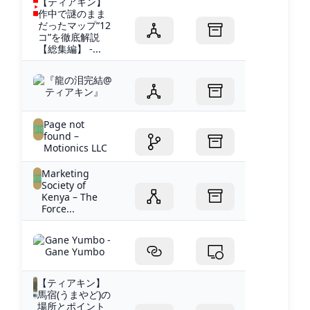
【ティアキン】
作中で謎のまま
だったマップ“12
コ”を徹底解説
【総集編】 -...
『龍の泪完結@
ティアキン』
Page not
found –
Motionics LLC
Marketing
Society of
Kenya – The
Force...
Gane Yumbo -
Gane Yumbo
【ティアキン】
馬宿(うまやど)の
場所とポイント