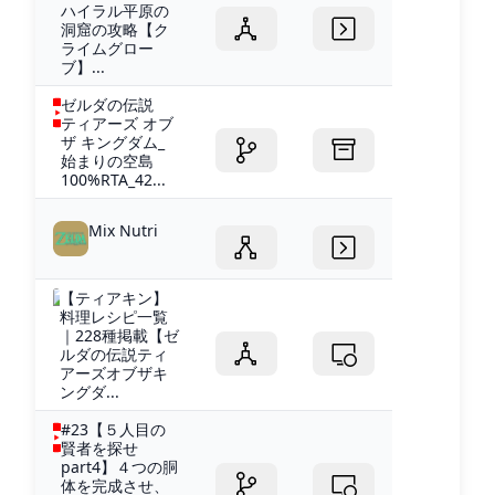
ハイラル平原の
洞窟の攻略【ク
ライムグロー
ブ】...
ゼルダの伝説
ティアーズ オブ
ザ キングダム_
始まりの空島
100%RTA_42...
Mix Nutri
【ティアキン】
料理レシピ一覧
｜228種掲載【ゼ
ルダの伝説ティ
アーズオブザキ
ングダ...
#23【５人目の
賢者を探せ
part4】４つの胴
体を完成させ、