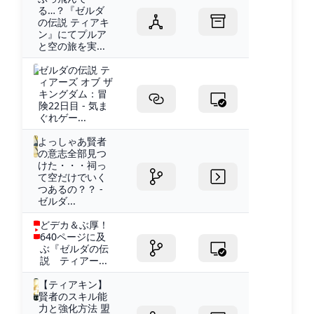
る…？『ゼルダ
の伝説 ティアキ
ン』にてプルア
と空の旅を実...
ゼルダの伝説 テ
ィアーズ オブ ザ
キングダム：冒
険22日目 - 気ま
ぐれゲー...
よっしゃあ賢者
の意志全部見つ
けた・・・祠っ
て空だけでいく
つあるの？？ -
ゼルダ...
どデカ＆ぶ厚！
640ページに及
ぶ『ゼルダの伝
説 ティアー...
【ティアキン】
賢者のスキル能
力と強化方法 盟