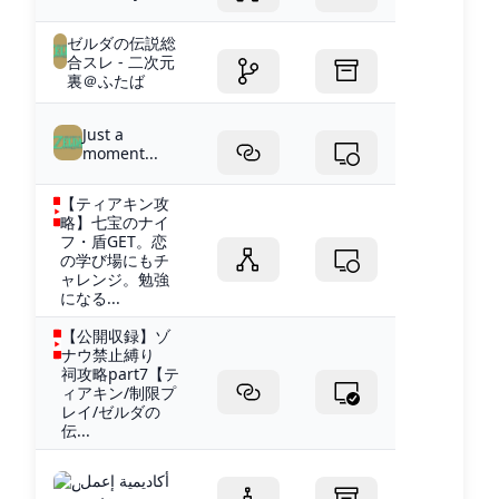
ゼルダの伝説総
合スレ - 二次元
裏＠ふたば
Just a
moment...
【ティアキン攻
略】七宝のナイ
フ・盾GET。恋
の学び場にもチ
ャレンジ。勉強
になる...
【公開収録】ゾ
ナウ禁止縛り
祠攻略part7【テ
ィアキン/制限プ
レイ/ゼルダの
伝...
أكاديمية إعمل