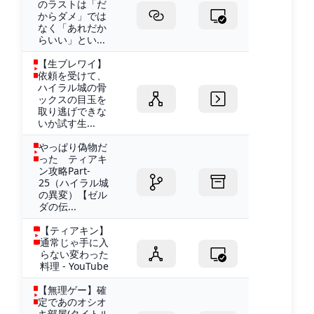
のラストは「だ
からダメ」では
なく「あれだか
らいい」とい...
【生ブレワイ】
依頼を受けて、
ハイラル城の骨
ックスの目玉を
取り逃げできな
いか試す生...
やっぱり偽物だ
った ティアキ
ン攻略Part‐
25（ハイラル城
の異変）【ゼル
ダの伝...
【ティアキン】
通常じゃ手に入
らない変わった
料理 - YouTube
【無理ゲー】確
定であのオシオ
キ部屋(タイトル