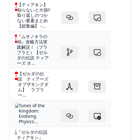
【ティアキン】
知らないと大損!!
取り返しのつか
ない要素まとめ
【総集編】 -...
『ムサノキラの
祠』攻略方法実
践解説！（ブラ
ブラと）【ゼル
ダの伝説 ティア
ーズ オ...
【ゼルダの伝
説 ティアーズ
オブザキングダ
ム】 ラブラ
ー...
Tunes of the
Kingdom:
Evolving
Physics...
『ゼルダの伝説
ティアキン』