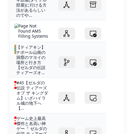
部屋)に行ける方
法があるらしい
のでや...
Page Not
Found AMS
Filling Systems
【ティアキン】
ナボール山南の
洞窟のマヨイの
場所と行き方
【ゼルダの伝説
ティアーズオ...
#45【ゼルダの
伝説 ティアーズ
オブ ザ キングダ
ム】いざハイラ
ル城の地下へ
【...
ゲーム史上最高
傑作と名高い神
ゲー『 ゼルダの
伝説 ティアーズ