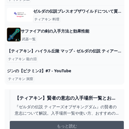
ゼルダの伝説ブレスオブザワイルドについて質問です - ゲルド... - Yahoo!知恵袋
ティアキン 料理
サファイアの剣の入手方法と効果性能
武器一覧
【ティアキン】ハイラル丘陵 マップ - ゼルダの伝説 ティアーズオブザキングダム 攻略Wiki ティアキン ： ヘイグ攻略まとめWiki
ティアキン 龍の泪
ジンの【ピクミン2】#7 - YouTube
ティアキン 洞窟
【ティアキン】賢者の意志の入手場所一覧とおす
すめ使い道｜誰に使うべき？ ワイトのゲーム案内
『ゼルダの伝説 ティアーズオブザキングダム』の賢者の
所
意志について解説。入手場所一覧や使い方、おすすめの
使い道などを掲載しているので、ティアキン攻略の参考
にしてください！
もっと読む