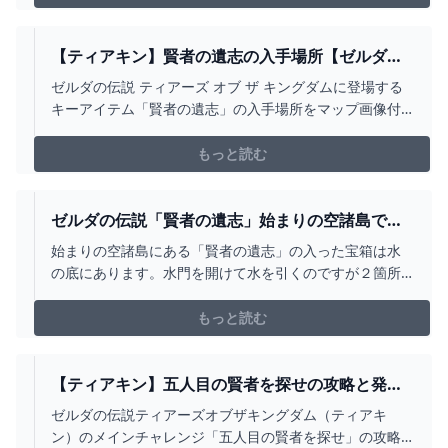
【ティアキン】賢者の遺志の入手場所【ゼルダの
伝説 ティアーズオブザキングダム】 HYPERWIKI
ゼルダの伝説 ティアーズ オブ ザ キングダムに登場する
キーアイテム「賢者の遺志」の入手場所をマップ画像付
きで紹介しています。賢者の遺志は全部で16個あるので
強化順は気にしなくてよい。
もっと読む
ゼルダの伝説「賢者の遺志」始まりの空諸島で水
門を開ける - YOUTUBE
始まりの空諸島にある「賢者の遺志」の入った宝箱は水
の底にあります。水門を開けて水を引くのですが２箇所
ありどちらも開けるのか、宝箱の方だけなのかは不明で
す。宝箱のある方だけでもOKな気もします。＃ゼルダの
もっと読む
伝説 ＃ティアキン ＃ティアーズオブキングダム
【ティアキン】五人目の賢者を探せの攻略と発生
条件【ティアーズオブザキングダム】 - ティアキ
ゼルダの伝説ティアーズオブザキングダム（ティアキ
ン攻略WIKI GAMERCH
ン）のメインチャレンジ「五人目の賢者を探せ」の攻略