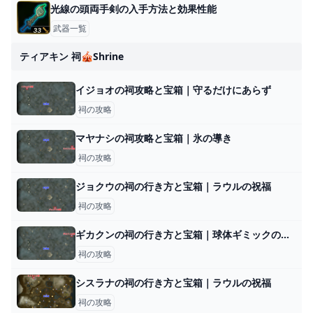
光線の頭両手剣の入手方法と効果性能
武器一覧
ティアキン 祠🎪shrine
イジョオの祠攻略と宝箱｜守るだけにあらず
祠の攻略
マヤナシの祠攻略と宝箱｜氷の導き
祠の攻略
ジョクウの祠の行き方と宝箱｜ラウルの祝福
祠の攻略
ギカクンの祠の行き方と宝箱｜球体ギミックの解説
祠の攻略
シスラナの祠の行き方と宝箱｜ラウルの祝福
祠の攻略