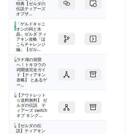
特典【ゼルダの
伝説ティアーズ
オブザ...
「ゲルドキャニ
オンの祠と水
晶」ゼルダ ティ
アキン攻略「ほ
こらチャレンジ
編」【ゼル...
ラナ湖の洞窟
へ！トキヨウの
祠開放完全ガイ
ド【ティアキン
攻略】 とあるゲ
ー...
【アウトレット
☆送料無料】 ゼ
ルダの伝説 テ
ィアーズ switch
オブ キング...
【ゼルダの伝
説】ティアキン