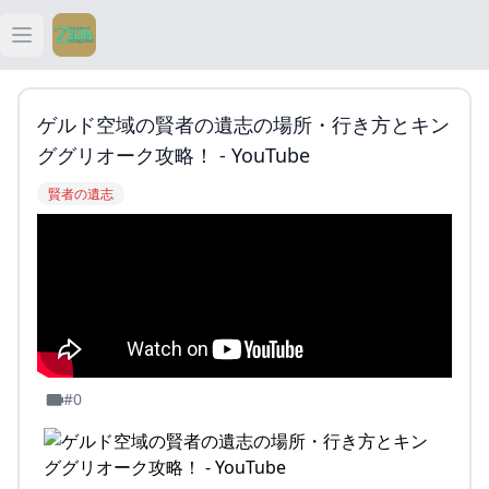
Open main menu
ティアキン
ゲルド空域の賢者の遺志の場所・行き方とキン
ティアキン 祠
ググリオーク攻略！ - YouTube
賢者の遺志
ティアキン 武器
ティアキン 攻略
#0