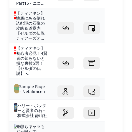
Part15 - ニコ...
【ティアキン】
地底にある倒れ
込む謎の石像の
攻略＆道案内
【ゼルダの伝説
ティアーズオ...
【ティアキン】
初心者必見！4賢
者の知らないと
損な裏技5選！
【ゼルダの伝
説】 -...
Sample Page
– Nebilimcen
ハリー・ポッタ
ーと賢者の石 -
株式会社 静山社
発想もキャラも
ぶっ飛んで