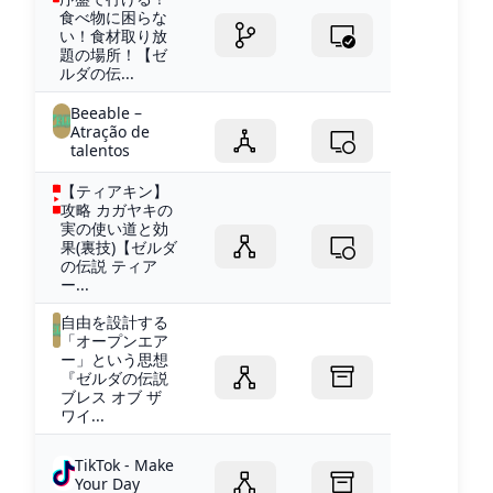
食べ物に困らな
い！食材取り放
題の場所！【ゼ
ルダの伝...
Beeable –
Atração de
talentos
【ティアキン】
攻略 カガヤキの
実の使い道と効
果(裏技)【ゼルダ
の伝説 ティア
ー...
自由を設計する
「オープンエア
ー」という思想
『ゼルダの伝説
ブレス オブ ザ
ワイ...
TikTok - Make
Your Day