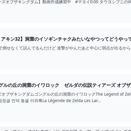
ズオブザキングダム】動画作成練習中 #マヨイ0:00 タウヨシプニの祠か
ィアキン32】洞窟のイソギンチャクみたいなやつってどうやっ
で倒せなくて詰んでるんだけど 攻撃がやんだあと中心に弱点が出るから
ルの丘の洞窟のイワロック ゼルダの伝説ティアーズ オブザキング
ングダムゴングルの丘の洞窟のイワロックThe Legend of Zelda Tears of
 언덕 동굴 이와록La Légende de Zelda Les Lar...