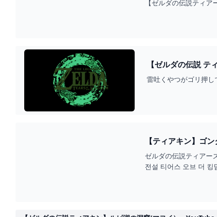
【ゼルダの伝説ティアー
【ゼルダの伝説 テ
雷吐くやつがゴリ押し
【ティアキン】ゴング
YOUTUBE
ゼルダの伝説ティアーズオブザキ
전설 티어스 오브 더 킹덤정글