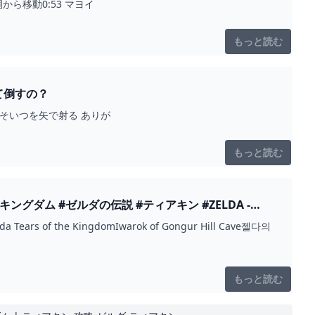
ら移動0:53 マヨイ
もっと読む
て倒すの？
そいつを矢で射る ありが
もっと読む
ダム #ゼルダの伝説 #ティアキン #ZELDA -
 the KingdomIwarok of Gongur Hill Cave젤다의
もっと読む