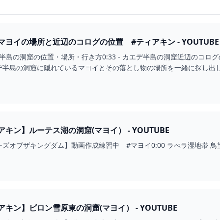
ヨイの場所と近辺のコログの位置 #ティアキン - YOUTUBE
 カエデ半島の洞窟の位置・場所・行き方0:33 - カエデ半島の洞窟近辺のコロ
デ半島の洞窟に隠れているマヨイとその落とし物の場所を一緒に探し出
キン】ルーテス湖の洞窟(マヨイ） - YOUTUBE
ズオブザキングダム】動画作成練習中 #マヨイ0:00 ラべラ湿地帯 鳥望
キン】ビロン雪原東の洞窟(マヨイ） - YOUTUBE