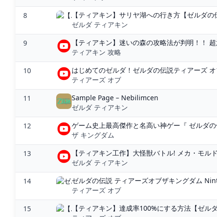
【ティアキン】サリヤ湖への行き方【ゼルダの伝説
8
ゼルダ ティアキン
【ティアキン】迷いの森の攻略法が判明！！ 超
9
ティアキン 攻略
はじめてのゼルダ！ゼルダの伝説ティアーズ オブ
10
ティアーズ オブ
Sample Page – Nebilimcen
11
ゼルダ ティアキン
ゲーム史上最高傑作と名高い神ゲー『 ゼルダの伝説
12
ザ キングダム
【ティアキン工作】大怪獣バトル! メカ・モルド
13
ゼルダ ティアキン
ゼルダの伝説 ティアーズオブザキングダム Ninten
14
ティアーズ オブ
【ティアキン】達成率100%にする方法【ゼルダ
15