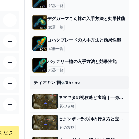
武器一覧
デグガーマこん棒の入手方法と効果性能
武器一覧
コハクブレードの入手方法と効果性能
武器一覧
バッテリー槍の入手方法と効果性能
武器一覧
ティアキン 祠🎶shrine
キマヤタの祠攻略と宝箱｜一身の戦い 粉砕
祠の攻略
セクンボマラの祠の行き方と宝箱｜ラウルの祝福
祠の攻略
くださ