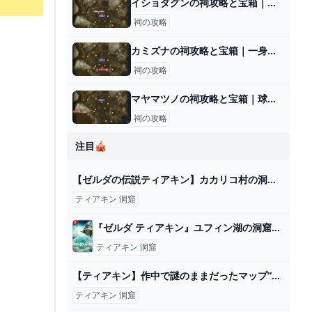
イショダグンの祠攻略と宝箱｜風を生み出すもの
祠の攻略
カミズナの祠攻略と宝箱｜一身の戦い 初等
祠の攻略
マヤマツノの祠攻略と宝箱｜球の通り道
祠の攻略
注目🎪
【ゼルダの伝説ティアキン】カカリコ村の洞窟(マヨイ） - YouTube
ティアキン 洞窟
『ゼルダ ティアキン』ユフィン湖の洞窟」内「モシャピンの祠」とほこらチャレンジ「ユフィン湖の洞窟に眠る水晶」を攻略しました - ディスディスブログ
ティアキン 洞窟
【ティアキン】作中で謎のままだったマップ“12コ”を徹底解説【総集編】 - YouTube
ティアキン 洞窟