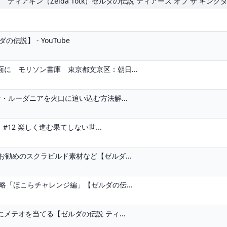
ティアキン（Zelda Totk）ゼルダの伝説 ティアーズ オブ ザ キング
説】 - YouTube
に モリソン書庫 東京都文京区：朝日...
・ルーダニアを火口に追い込む方法解...
12 楽しく進む果てしない世...
勧めのスクラビルド素材など【ゼルダ...
略「ほこらチャレンジ編」【ゼルダの伝...
メテオを当てる【ゼルダの伝説 ティ...