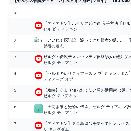
【ゼルダの伝説ティアキン】ルピ湖の洞窟(マヨイ） - YouTube
#
【ティアキン】ハイリア兵の鎧 入手方法【ゼルダの伝
1
ゼルダ ティアキン
（いいね！探訪記）渡ってきた賢者の遺志、一面
2
賢者の遺志
ゼルダの伝説デスマウンテン攻略!炎の神獣 ヴァ
3
ゼルダ ティアキン
【ゼルダの伝説ティアーズ オブ ザ キングダム】#
4
ティアーズ オブ
【攻略】あまり知られてない盾の活用術15選。お
5
ゼルダ ティアキン
「天高き泉と光輪の伝承」ゼルダ ティアキン攻
6
ゼルダ ティアキン
【ティアキン】ミニ鳥望台を使ってヒノックスに
7
ザ キングダム