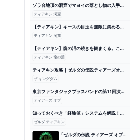
ゾラ台地頂の洞窟でマヨイの落とし物の入手方法【ゼルダの伝説 ティアーズオブザキングダム（ティアキン）】 - YouTube
ティアキン 洞窟
【ティアキン】キースの目玉を無限に集める方法【ゼルダの伝説 ティアーズ オブ ザ キングダム】 - YouTube
ティアキン 洞窟
【ティアキン】龍の泪の続きを観まくる。これからゼルダどうするんや… #40 【初見顔出し実況プレイ】 - YouTube
ティアキン 龍の泪
ティアキン攻略｜ゼルダの伝説ティアーズオブザキングダム - ゲームウィズ
ザ キングダム
東京ファンタジックブラスバンドの第11回演奏会が10月6日にパルテノン多摩で実施！「ゼルダの伝説 ティアーズ オブ ザ キングダム」「ライザのアトリエ」などの楽曲を吹奏楽で演奏 Gamer
ティアーズ オブ
知っておくべき「経験値」システムを解説！敵の経験値レベル仕様について紹介【ゼルダの伝説ティアーズオブザキングダム】 - YouTube
ゼルダ ティアキン
「ゼルダの伝説 ティアーズ オブ ザ キングダム」オリジナルサウンドトラック【初回数量限定生産盤】: 商品カテゴリー CD/DVD/Blu-ray/レコード/グッズの通販サイト【コロムビアミュージックショップ】