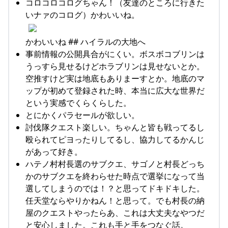
コロコロコログちゃん！（友達のところに行きた
いナァのコログ）かわいいね。
かわいいね ## ハイラルの大地へ
事前情報の公開具合がにくい。ボスボコブリンは
うっすら見せるけどホラブリンは見せないとか。
空推すけど実は地底もありまーすとか。地底のマ
ップが初めて登録された時、本当に広大な世界だ
という実感でくらくらした。
とにかくパラセールが欲しい。
討伐隊クエスト楽しい。ちゃんと皆も戦ってるし
殴られてピヨったりしてるし、協力してるかんじ
があって好き。
ハテノ村村長選のサブクエ、サゴノと村長どっち
かのサブクエを終わらせた時点で選挙になって当
選してしまうのでは！？と思ってドキドキした。
任天堂ならやりかねん！と思って。でも村長の納
屋のクエストやったらあ、これは大丈夫なやつだ
と安心しました。これも手と手をつなぐ話。