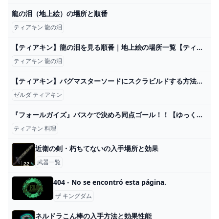
龍の泪（地上絵）の場所と順番
ティアキン 龍の泪
【ティアキン】龍の泪を見る順番｜地上絵の場所一覧【ティアーズオブザキングダム】 - Mygame8
ティアキン 龍の泪
【ティアキン】バグマスターソードにスクラビルドする方法！耐久値無限の最強武器がヤバいｗｗ【ゼルダの伝説ティアーズオブザキングダム】 - YouTube
ゼルダ ティアキン
『フォールガイズ』バスケで決めろ同点ゴール！！【ゆっくり実況】(ノックアウト クリエイト 自由探索) - YouTube
ティアキン 料理
近衛の剣・朽ちてないの入手場所と効果
武器一覧
404 - No se encontró esta página.
ザ キングダム
ネルドラこん棒の入手方法と効果性能