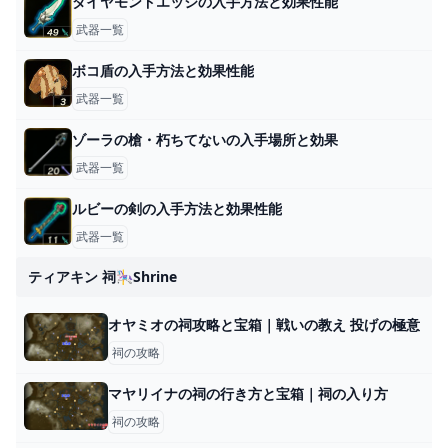
ダイヤモンドエッジの入手方法と効果性能
武器一覧
ボコ盾の入手方法と効果性能
武器一覧
ゾーラの槍・朽ちてないの入手場所と効果
武器一覧
ルビーの剣の入手方法と効果性能
武器一覧
ティアキン 祠🎠shrine
オヤミオの祠攻略と宝箱｜戦いの教え 投げの極意
祠の攻略
マヤリイナの祠の行き方と宝箱｜祠の入り方
祠の攻略