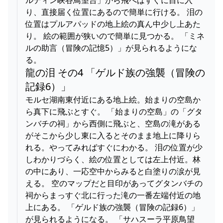
り、直接届く位置にあるので簡単に行ける。 泪の
位置はプルアパッドの地上絵の真ん中少し上あた
り。 絵の範囲が狭いので簡単に見つかる。 「ミネ
ルの助言（冒険の記憶5）」が見られるようにな
る。
龍の泪 その4 「ゲルド族の強襲（冒険の
記録6）」
モルセ湖南東付近にある地上絵。始まりの空島か
ら真下に飛ぶとすぐ。 「始まりの空島」の「グタ
ンバチの祠」から西側に飛ぶと、空島の滝がある
がそこから少し東に入るとそのまま地上に降りら
れる。やってみればすぐにわかる。 泪の位置が少
しわかりづらく、絵の位置としては左上付近。林
の中にあり、一応空中からみると白塗りの涙が見
える。 空のマップだと目印があってグタンバチの
祠からまっすぐ北に行った滝の一番左端付近の地
上にある。 「ゲルド族の強襲（冒険の記録6）」
が見られるようになる。 「サハスーラ平原鳥望