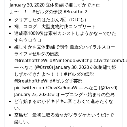
January 30, 2020 立体刺繍で姫しずかできた
よ〜！！！#ゼルダの伝説 #Breatho 2
クリアしたのはたぶん2回（DLCも）
祠、コログ、大型魔物討伐コンプリート
達成率100%後は素材カンストしようかな～でひた
すらウロウロ
姫しずかを立体刺繍で制作 最近のハイラルスロー
ライフ #ゼルダの伝説
#BreathoftheWild#NintendoSwitchpic.twitter.com/
— へなこ (@0zrs0) January 30, 2020立体刺繍で姫
しずかできたよ〜！！！#ゼルダの伝説
#BreathoftheWild#ゼルダ手芸部
pic.twitter.com/OewXa9uqaW — へなこ (@0zrs0)
January 23, 2020## オープニング～始まりの空島
どう始まるのかドキドキ…音こわくて進みたくな
い。
空島だ！最初に取る素材がソラダケというだけで
楽しい。