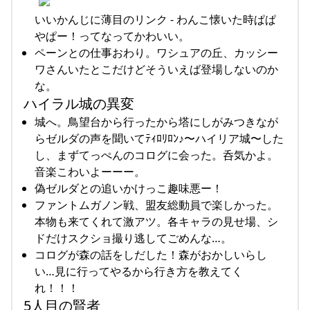
いいかんじに薄目のリンク - わんこ懐いた時ぱぱ
やぱー！ってなってかわいい。
ペーンとの仕事おわり。ワシュアの丘、カッシー
ワさんいたとこだけどそういえば登場しないのか
な。
ハイラル城の異変
城へ。鳥望台から行ったから塔にしがみつきなが
らゼルダの声を聞いてﾃｨﾛﾘﾛﾝ♪〜ハイリア城〜した
し、まずてっぺんのコログに会った。呑気かよ。
音楽こわいよーーー。
偽ゼルダとの追いかけっこ趣味悪ー！
ファントムガノン戦、盟友総動員で楽しかった。
本物も来てくれて激アツ。各キャラの見せ場、シ
ドだけスクショ撮り逃してごめんな…。
コログが森の話をしだした！森がおかしいらし
い…見に行ってやるから行き方を教えてく
れ！！！
5人目の賢者