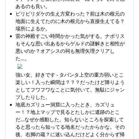
あるのも良い。
ビリビリダケの生え方変わった？前は木の根元の
地面に生えてたのに木の根元から直接生えてる？
場所によるか。
雷の神殿すごい時間かかった気がする。ナボリス
もそんな思い出あるからゲルドの謎解きと相性が
悪いのか？オアシスの祠も無理矢理クリアし
た…。
強い女、好きです - タバンタ上空の重力弱いとこ
楽しい！入った瞬間は？？？だったけど降りよう
としてフワフワなことに気付いて、無駄にジャン
プしたりした。
地底カズリュー洞窟に入ったとき、カズリュ
ー！？地上マップで見るとたしかに遺跡のとこ
だ…なぜか感動した。知らないところを探索して
ると思ったら知ってる地名だったからかな。その
後、右脚の蔵？に迷い込んだけどよく分からず帰