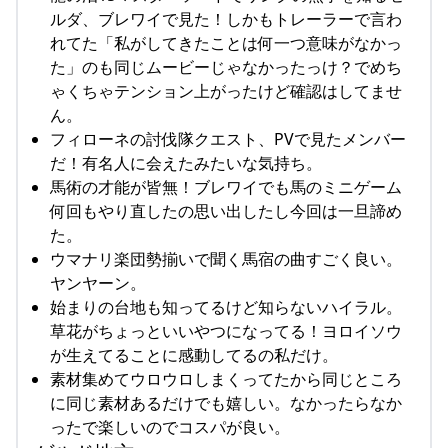
ルダ、ブレワイで見た！しかもトレーラーで言わ
れてた「私がしてきたことは何一つ意味がなかっ
た」のも同じムービーじゃなかったっけ？でめち
ゃくちゃテンション上がったけど確認はしてませ
ん。
フィローネの討伐隊クエスト、PVで見たメンバー
だ！有名人に会えたみたいな気持ち。
馬術の才能が皆無！ブレワイでも馬のミニゲーム
何回もやり直したの思い出したし今回は一旦諦め
た。
ウマナリ楽団勢揃いで聞く馬宿の曲すごく良い。
ヤンヤーン。
始まりの台地も知ってるけど知らないハイラル。
草花がちょっといいやつになってる！ヨロイソウ
が生えてることに感動してるの私だけ。
素材集めてウロウロしまくってたから同じところ
に同じ素材あるだけでも嬉しい。なかったらなか
ったで楽しいのでコスパが良い。