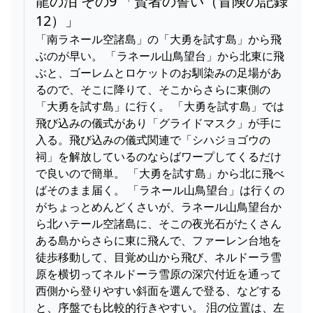
龍の泪 その9 「賢者の誓い（冒険の記録
12）」
「南ラネール空諸島」の「大勇を試す島」から飛
ぶのが早い。 「ラネール山鳥望台」から北東に飛
ぶと、ゴーレムとロケットのお馴染みの足場があ
るので、そこに降りて、そこからさらに東側の
「大勇を試す島」に行く。 「大勇を試す島」では
飛び込みの儀式があり「グライドマスク」が手に
入る。飛び込みの儀式関連で「シハジョゴウの
祠」を解放しているのならばワープしてくるだけ
で良いので簡単。 「大勇を試す島」から北に飛べ
ばそのまま届く。 「ラネール山鳥望台」は行くの
がちょっとめんどくさいが、ラネール山鳥望台か
ら北ハテール空諸島に、そこの夜光石がたくさん
ある島からさらに東に飛んで、ファーレン台地を
徒歩移動して、目覚め山から飛び、ネルドーラ雪
原を横切ってネルドーラ雪原の深穴付近を通って
西側から登りやすい斜面を選んで登る、などする
と、序盤でも比較的行きやすい。 泪の位置は、左