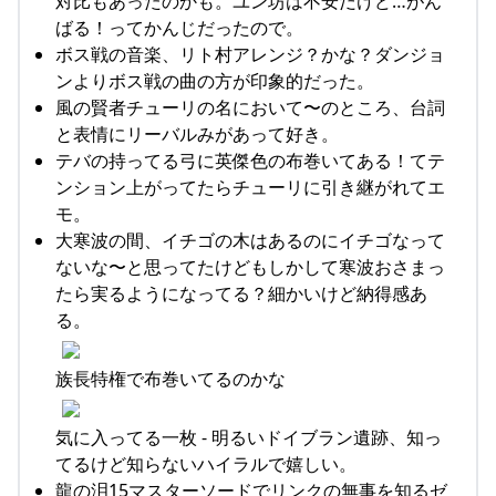
対比もあったのかも。ユン坊は不安だけど…がん
ばる！ってかんじだったので。
ボス戦の音楽、リト村アレンジ？かな？ダンジョ
ンよりボス戦の曲の方が印象的だった。
風の賢者チューリの名において〜のところ、台詞
と表情にリーバルみがあって好き。
テバの持ってる弓に英傑色の布巻いてある！てテ
ンション上がってたらチューリに引き継がれてエ
モ。
大寒波の間、イチゴの木はあるのにイチゴなって
ないな〜と思ってたけどもしかして寒波おさまっ
たら実るようになってる？細かいけど納得感あ
る。
族長特権で布巻いてるのかな
気に入ってる一枚 - 明るいドイブラン遺跡、知っ
てるけど知らないハイラルで嬉しい。
龍の泪15マスターソードでリンクの無事を知るゼ