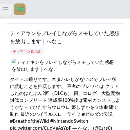
Open main menu
ティアキン
ティアキンをプレイしながらメモしていた感想
ティアキン 祠
を放出します｜へなこ
ティアキン 龍の泪
ティアキン 武器
ティアキン 攻略
タイトル通りです。ネタバレしかないのでプレイ後
に読むことを推奨します。 筆者のブレワイは クリア
したのはたぶん2回（DLCも） 祠、コログ、大型魔物
討伐コンプリート 達成率100%後は素材カンストしよ
うかな～でひたすらウロウロ 姫しずかを立体刺繍で
制作 最近のハイラルスローライフ #ゼルダの伝説
#BreathoftheWild #NintendoSwitch
pic.twitter.com/CuqVeAsYpF — へなこ (@0zrs0)