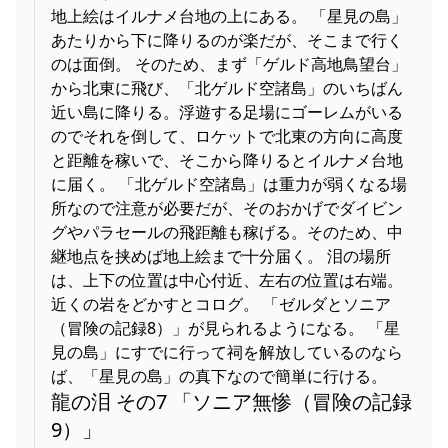
地上絵はイルナメ台地の上にある。 「星見の島」
あたりから下に降りるのが楽だが、そこまで行く
のは面倒。 そのため、まず「ゲルド高地鳥望台」
から北東に飛び、「北ゲルド空諸島」のいちばん
近い島に降りる。浮遊する足場にゴーレムがいる
のでそれを倒して、ロケットで北東の方向に高度
と距離を稼いで、そこから降りるとイルナメ台地
に届く。 「北ゲルド空諸島」は重力が弱くなる場
所なので注意が必要だが、そのおかげでダイビン
グやパラセールの飛距離も稼げる。そのため、中
継地点を挟めば地上絵まで十分届く。 泪の場所
は、上下の位置は中心付近、左右の位置は右端。
近くの岩をどかすとコログ。 「ゼルダとソニア
（冒険の記録8）」が見られるようになる。 「星
見の島」にすでに行って祠を解放しているのなら
ば、「星見の島」の真下なので簡単に行ける。
龍の泪 その7 「ソニア無惨（冒険の記録
9）」