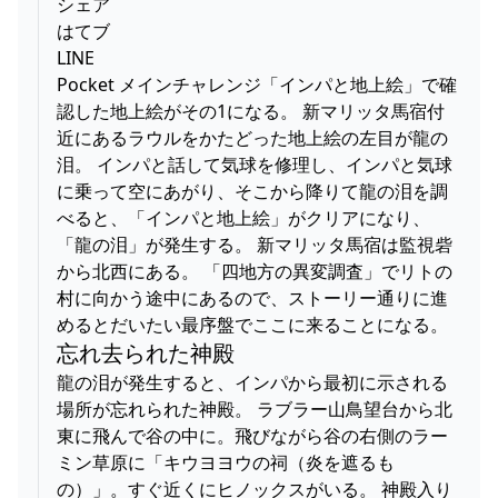
シェア
はてブ
LINE
Pocket メインチャレンジ「インパと地上絵」で確
認した地上絵がその1になる。 新マリッタ馬宿付
近にあるラウルをかたどった地上絵の左目が龍の
泪。 インパと話して気球を修理し、インパと気球
に乗って空にあがり、そこから降りて龍の泪を調
べると、「インパと地上絵」がクリアになり、
「龍の泪」が発生する。 新マリッタ馬宿は監視砦
から北西にある。 「四地方の異変調査」でリトの
村に向かう途中にあるので、ストーリー通りに進
めるとだいたい最序盤でここに来ることになる。
忘れ去られた神殿
龍の泪が発生すると、インパから最初に示される
場所が忘れられた神殿。 ラブラー山鳥望台から北
東に飛んで谷の中に。飛びながら谷の右側のラー
ミン草原に「キウヨヨウの祠（炎を遮るも
の）」。すぐ近くにヒノックスがいる。 神殿入り