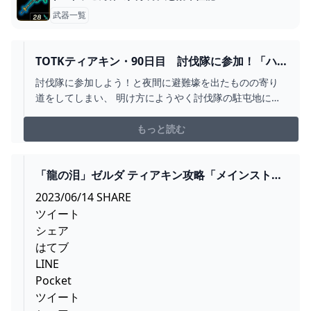
武器一覧
TOTKティアキン・90日目 討伐隊に参加！「ハ
イラル平原に平和を！」～ハイラル城へ！ - ちょ
討伐隊に参加しよう！と夜間に避難壕を出たものの寄り
っとしたゲーム日記：楽天ブログ
道をしてしまい、 明け方にようやく討伐隊の駐屯地に到
着。 戦い、一応慣れてきたので行ってきます！ あっあれ
だな。ようやく追いつきました。 ホスタさん。避難壕に
もっと読む
着いてすぐハイラル城で一緒にゼルダ姫を目撃しました
ね。 （※15日目） 「ハイラル平原に平和を！」 よー
し、やるぞ！！ ゾナウギアを駆使して、大暴れ！ …
「龍の泪」ゼルダ ティアキン攻略「メインストー
リー編」【ゼルダの伝説ティアーズオブザキング
2023/06/14 SHARE
ダム攻略】 GAMEGAMINGGAMES
ツイート
シェア
はてブ
LINE
Pocket
ツイート