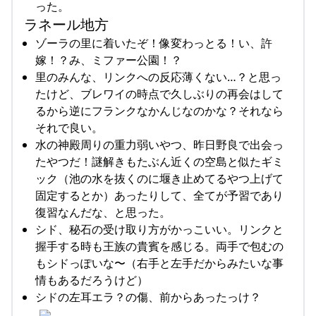
った。
ラネール地方
ゾーラの里に着いたぞ！像変わっとる！い、許
嫁！？み、ミファー公園！？
里のみんな、リンクへの反応薄くない…？と思っ
たけど、ブレワイの時点で久しぶりの再会はして
るから逆にフランクなかんじなのかな？それなら
それで良い。
水の神殿周りの重力弱いやつ、昨日野良で出会っ
たやつだ！謎解きもたぶん近くの空島と似たギミ
ック（池の水を抜くのに堰き止めてるやつ上げて
固定するとか）あったりして、全てが予習であり
復習なんだな、と思った。
シド、秘石の受け取り方がかっこいい。リンクと
握手する時も王族の貴賓を感じる。両手で包むの
もシドっぽいな〜（右手と左手だからみたいな事
情もあるだろうけど）
シドの左耳エラ？の傷、前からあったっけ？