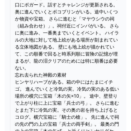
口にボガード。話すとチャレンジが更新される。
奥に進んでいくとボコブリンがいる。途中いくつ
か物資や宝箱。 さらに進むと「マヤウシウの祠
（組み合わせ）」。祠付近にインパがいる。 さら
に奥に進み、一番奥までいくとイベント。 ハイラ
ルの大地に対して地上絵がある場所が刻まれてい
る立体地図がある。 壁にも地上絵が描かれてい
て、この順番で回ると時系列順に冒険の記憶が埋
まるが、龍の泪クリアのためには特に順番は必要
ない。
忘れ去られた神殿の素材
ヒンヤリハーブがある。箱の中にはたまにイチ
ゴ。 進んでいくと冷気の実。冷気の実のある低い
場所の横穴に宝箱「木の矢×10」。 途中、壁登り
で上がり柱に上に宝箱「兵士の弓」。 さらに進む
とまた下に冷気の実。その奥の岩を持ち上げると
コログ。横穴宝箱に「騎士の槍」。 先に進んで祠
の先の門の上の宝箱「兵士の両手剣」。 最奥の門
の上の宝箱「木の矢×5」と近くにヒンヤリダケ。