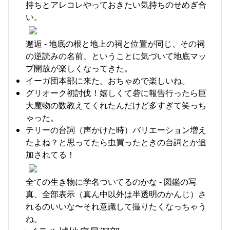
持ちとアレコレやっておきたい気持ちのせめぎ合
い。
邂逅 - 地底の根と地上の祠と位置が同じ、その祠
の逆読みの名前、ということに気づいて地底マッ
プ開放が楽しくなってきた。
イーガ団本部に来た。おちゃめで楽しいね。
グリオーク初討伐！嬉しくて砦に報告行ったら巨
大魔物の数教えてくれたんだけど多すぎて笑っち
ゃった。
テリーの台詞（声かけた時）バリエーション増え
たよね？と思ってたら虫買ったときの台詞とか追
加されてる！
全ての生き物に学名ついてるのかな - 図鑑の写
真、全部表示（真ん中以外は半透明のかんじ）さ
れるのいいな〜それ意識して撮りたくなっちゃう
ね。