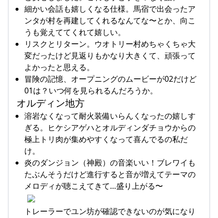
細かい会話も嬉しくなる仕様。馬宿で出会ったア
ンタが村を再建してくれるなんてな〜とか、向こ
うも覚えててくれて嬉しい。
リスクとリターン。ウオトリー村めちゃくちゃ大
変だったけど見返りもかなり大きくて、頑張って
よかったと思える。
冒険の記憶、オープニングのムービーが02だけど
01は？いつ何を見られるんだろうか。
オルディン地方
溶岩なくなって耐火装備いらんくなったの嬉しす
ぎる。ヒケシアゲハとオルディンダチョウからの
極上トリ肉が集めやすくなって喜んでるの私だ
け。
炎のダンジョン（神殿）の音楽いい！ブレワイも
たぶんそうだけど進行すると音が増えてテーマの
メロディが聴こえてきて…盛り上がる〜
トレーラーでユン坊が確認できないのが気になり