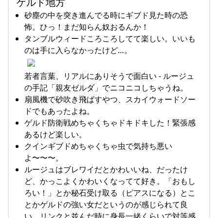
ゲルド地方
砂塵の中を突き進んでる時にギブド見た時の恐
怖。ひっ！まだ知らん奴おるんか！
タンブルウィードころころしてて楽しい。いいも
のは手に入らなかったけど…。
若者言葉、リアルにありそうで面白い - ルージュ
の手記「親友ゼルダ」でニコニコしちゃうね。
扇風機で砂吹き飛ばすやつ、スカイウォードソー
ドでもあったよね。
ゲルド防衛戦めちゃくちゃドキドキした！緊張感
あるけど楽しい。
クインギブドめちゃくちゃ虫で気持ち悪い
よ〜〜〜。
ルージュはブレワイだとかわいいね、だったけ
ど、かっこよくかわいくなってて好き。「おもし
ろい！」とか秘石受け取る（ピアスになる）とこ
とかゲルドの強い女だというのが感じられて良
い。リンクと並んだ時に身長一緒くらいで対等感