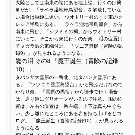
大陸としては南東の端にある地上絵。行くのは簡
単だが、「ラベラ湿地帯鳥望台」を解放していな
い場合は単純に遠い。 ウオトリー村のすぐ東のク
レシア半島にある。 「ラベラ湿地帯鳥望台」から
南東に飛び、「シフミミの祠」からウオトリー村
にいって、そこから東に行くのが楽。 泪の位置は
チャガラ浜の東端付近。 「ソニア無惨（冒険の記
録9）」が見られるようになる。
龍の泪 その8 「魔王誕生（冒険の記録
10）」
タバンサ大雪原の一番北、北タバンタ雪原にあ
る。 「ツツキキ雪原鳥望台」から飛ぶだけなので
かなり楽。 「雪原の馬宿」から徒歩で行く場合
は、通り道にグリオークがいるので注意。 泪の位
置は、左右の位置は一番左端、上下は真ん中ぐら
い。少し離れたところにある岩を持ち上げるとコ
ログ。 「魔王誕生（冒険の記録10）」が見られる
ようになる。