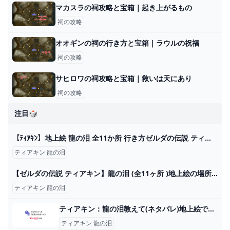
マカスラの祠攻略と宝箱｜起き上がるもの
祠の攻略
オオギンの祠の行き方と宝箱｜ラウルの祝福
祠の攻略
サヒロワの祠攻略と宝箱｜救いは天にあり
祠の攻略
注目🎲
【ﾃｨｱｷﾝ】地上絵 龍の泪 全11か所 行き方ゼルダの伝説 ティアーズオブザキングダム The Legend of Zelda: Tears of the Kingdom - YouTube
ティアキン 龍の泪
【ゼルダの伝説 ティアキン】龍の泪 (全11ヶ所 )地上絵の場所 /イベントまとめ マスターソード 【ゼルダの伝説 ティアーズ オブ ザ キングダム】真エンディング【totk】 - YouTube
ティアキン 龍の泪
ティアキン：龍の泪教えて(ネタバレ)地上絵で龍の泪を見つけても、... - Yahoo!知恵袋
ティアキン 龍の泪