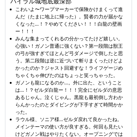
ハイラル城地底最深部
こわいよ〜ワープマーカーで保険かけまくって進
んだ（たまに地上に帰った）。賢者の力が届かな
くなった…！？やめてください！！！白龍の壁画
ー！！！
みんな集まってくれるの分かってたけど嬉しい。
心強い！ガノン普通に強くない？第一段階は獣王
の弓が強すぎてほとんど弓ダメージで倒したと思
う。第二段階は逆に近づいて斬りまくったけどよ
かったのか？ジャスト回避すな！ライフゲージめ
ちゃくちゃ伸びたのはちょっと笑っちゃった。
ガノンも龍になるのか…。外に出た、ということ
は…！？ゼルダ白龍ー！！！完全にゼルダの意思
あるじゃん。泣くじゃん。黒龍も最初倒し方わか
らんかったのとダイビングが下手すぎて時間かか
った。
ラウル様、ソニア様…ゼルダ戻れて良かったね。
メインテーマの使い方が良すぎる。何回も見たい
けどガノン戦はやりたくない。オープニングでは