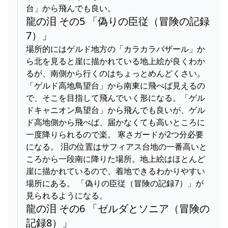
台」から飛んでも良い。
龍の泪 その5 「偽りの臣従（冒険の記録
7）」
場所的にはゲルド地方の「カラカラバザール」か
ら北を見ると崖に描かれている地上絵が良くわか
るが、南側から行くのはちょっとめんどくさい。
「ゲルド高地鳥望台」から南東に飛べば見えるの
で、そこを目指して飛んでいく形になる。「ゲル
ドキャニオン鳥望台」から飛んでも良いが、ゲル
ド高地側から飛べば、届かなくても高いところに
一度降りられるので楽。 寒さガードが2つ分必要
になる。 泪の位置はサフィアス台地の一番高いと
ころから一段南に降りた場所。地上絵はほとんど
崖に描かれているので、着地できるわかりやすい
場所にある。 「偽りの臣従（冒険の記録7）」が
見られるようになる。
龍の泪 その6 「ゼルダとソニア（冒険の
記録8）」