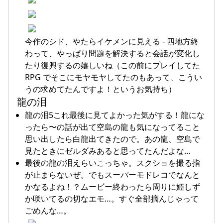
今作のシド、やたらイケメンに見える - 四地方終
わって、やっぱり問題を解決すると会話が変化し
たり復興するの嬉しいね（この前にプレイしてた
RPG でそこにモヤモヤしてたのもあって、こうい
うの求めてたんですよ！というお気持ち）
龍の泪
龍の泪5これ最後に見てよかった気がする！龍にな
ったら〜の話が出て空島の龍も気になってること
思い出したら白龍出てきたので。あの龍、空島で
見たときにゼルダみあると思ってたんだよな…
最後の龍の泪えらいこっちゃ。スクショを撮る指
が止まらないぜ。でもスーパーモドレコでなんと
かなるよね！？ムービー終わったら周りに姫しず
か咲いてるの切なエモ…。すぐ全部摘んじゃって
ごめんな…。