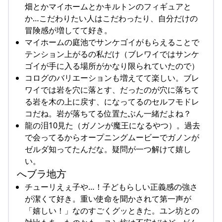
畑とかマイホームとかキルトンのフィギュアと
か…こだわりたい人はこだわったり、自分だけの
冒険感が増してて好き。
マイホームの庭池でサンケゴイがもらえることで
テンション上がるの私だけ（ブレワイではサンケ
ゴイが手に入る場所がかなり限られていたので）
コログのバリエーションも増えてて楽しい。ブレ
ワイでは岩を穴に落とす、だったのが穴に落ちて
る岩を木の上に戻す、になってるのセルフモドレ
コだね。岩が落ちてる位置たぶん一緒だよね？
龍の泪10見た（ガノンが魔王になるやつ）。過去
で会ってるからオープニングムービーでガノンが
ゼルダ知ってたんだな。疑問が一つ解けて嬉し
い。
へブラ地方
チューリえぇ子や…！子どもらしい正義感の強さ
が潔くて好き。重い使命を聞かされて第一声が
「嬉しい！」なのすごくグッときた。ユン坊との