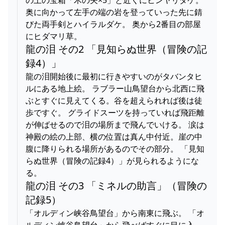
奥に向かって左手の端の岩を登っていった先に錆
びた両手剣とハイラルダケ。 奥から2番目の部屋
にヒダマリ草。
龍の泪 その2 「見知らぬ世界（冒険の記
録4）」
龍の泪開始後に最初に行きやすいのがタバンタヒ
ルにある地上絵。 ラブラー山鳥望台から北西に飛
ぶとすぐに見えてくる。谷を超えられれば後は徒
歩ですぐ。 グライドスーツを持っていれば飛距離
が伸ばせるので泪の場所まで飛んでいける。 涙は
神殿の絵の上部、横の位置は真ん中付近。崖の中
腹に降りられる場所があるのでその部分。 「見知
らぬ世界（冒険の記録4）」が見られるようにな
る。
龍の泪 その3 「ミネルの助言」（冒険の
記録5）
「オルディン峡谷鳥望台」から南東に飛ぶ。 「オ
ルディン峡谷鳥望台」から飛べばすぐに目に入