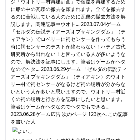
ジ「ウオトリ―村再建計画」で宿屋を再建するため
に船の中の瓦礫の撤去を頼まれます。全てを撤去す
るのに苦戦している人のために瓦礫の撤去方法を解
説します。関連記事⇒ウオト… 2023.07.04ゲーム
「ゼルダの伝説ティアーズオブザキングダム」（テ
ィアキン）でロベリーに祠センサーを作ってもらう
時に祠センサーのテストが終わらない！ハテノ古代
研究所から出れない！と困っている人が多いような
ので、解決法を記事にします。筆者はゲームがヘタ
なのでヘタ… 2023.06.29ゲーム 「ゼルダの伝説ティ
アーズオブザキングダム」（ティアキン）のウオト
リ―村で祠センサーがなるけど祠の場所が分からな
いという人が多いと思いますので、ウオトリ―村近
くの祠の場所と行き方を記事にしたいと思います。
筆者はゲームがヘタなのでヘタでもできる…
2023.06.28ゲーム広告 次のページ 123次へ この記事
を書いた人