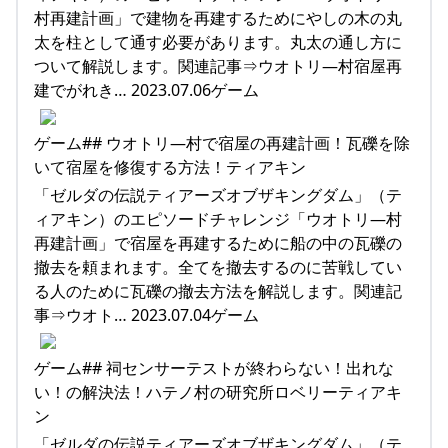
村再建計画」で建物を再建するためにやしの木の丸
太を柱として通す必要があります。丸太の通し方に
ついて解説します。関連記事⇒ウオトリ―村宿屋再
建でがれき… 2023.07.06ゲーム
ゲーム## ウオトリ―村で宿屋の再建計画！瓦礫を除
いて宿屋を修復する方法！ティアキン
「ゼルダの伝説ティアーズオブザキングダム」（テ
ィアキン）のエピソードチャレンジ「ウオトリ―村
再建計画」で宿屋を再建するために船の中の瓦礫の
撤去を頼まれます。全てを撤去するのに苦戦してい
る人のために瓦礫の撤去方法を解説します。関連記
事⇒ウオト… 2023.07.04ゲーム
ゲーム## 祠センサーテストが終わらない！出れな
い！の解決法！ハテノ村の研究所ロベリーティアキ
ン
「ゼルダの伝説ティアーズオブザキングダム」（テ