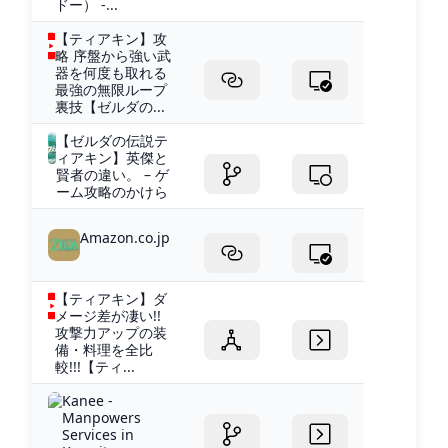
ドー） -...
【ティアキン】攻
略 序盤から強い武
器を何度も取れる
最強の無限ループ
裏技【ゼルダの...
【ゼルダの伝説テ
ィアキン】英傑と
賢者の違い。 – ゲ
ーム攻略のかけら
Amazon.co.jp
【ティアキン】ダ
メージ差が凄い!!
攻撃力アップの装
備・料理を全比
較!!!【ティ...
Kanee -
Manpowers
Services in