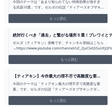
すぎる武器10選【ゼルダの伝説ティアーズオブザ
今回のテーマは「あまり知られてない特殊効果が強すぎ
キングダム/ティアキン】【ゆっくり解説】 -
る武器10選」です。ゼルダの伝説『ティアーズオブザキ
YOUTUBE
ングダム』の攻略動画をあげています。■目次---------------
-------------------00:00 OP00:16 投てき槍01:10 魔王の弓
もっと読む
02:05 ゾナニウムの弓03:07 石打ち...
絶対行くべき「過去」と繋がる場所５選！ブレワイと
ンの比較も【ゼルダの伝説ティアーズオブザキングダム】
ゼルダ（ティアキン）攻略です。チャンネル登録はこちら
YOUTUBE
→https://www.youtube.com/channel/UC_QuClvGSSuUFjQF
ゼルダの伝説ティアーズオブザキングダム（ティアキン）の行
所を紹介しています。ブレワイとティアキンのマップ比較もし
もっと読む
00:00 OP00...
【ティアキン】今作最大の理不尽で高難度な要素
【ゼルダの伝説ティアーズオブザキングダム/ティ
今回のテーマは「ティアキン最大の理不尽で高難度な要
アキン】【ゆっくり解説】 - YOUTUBE
素」です。ゼルダの伝説『ティアーズオブザキングダ
ム』の攻略動画をあげています。■目次-----------------------
-----------00:00 OP00:13 SOSの手紙01:21 パパセの根
もっと読む
02:26 ツカロクの祠03:46 マヤココの祠...