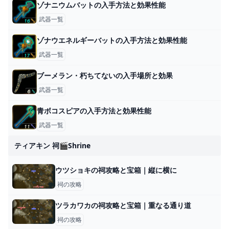
ゾナニウムバットの入手方法と効果性能
武器一覧
ゾナウエネルギーバットの入手方法と効果性能
武器一覧
ブーメラン・朽ちてないの入手場所と効果
武器一覧
青ボコスピアの入手方法と効果性能
武器一覧
ティアキン 祠🎬shrine
ウツショキの祠攻略と宝箱｜縦に横に
祠の攻略
ツラカワカの祠攻略と宝箱｜重なる通り道
祠の攻略