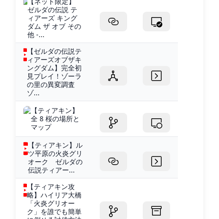
【ネット限定】
ゼルダの伝説 テ
ィアーズ キング
ダム ザ オブ その
他 -...
【ゼルダの伝説テ
ィアーズオブザキ
ングダム】完全初
見プレイ！ゾーラ
の里の異変調査
ゾ...
【ティアキン】
全 8 桜の場所と
マップ
【ティアキン】ル
ツ平原の火炎グリ
オーク ゼルダの
伝説ティアー...
【ティアキン攻
略】ハイリア大橋
「火炎グリオー
ク」を誰でも簡単