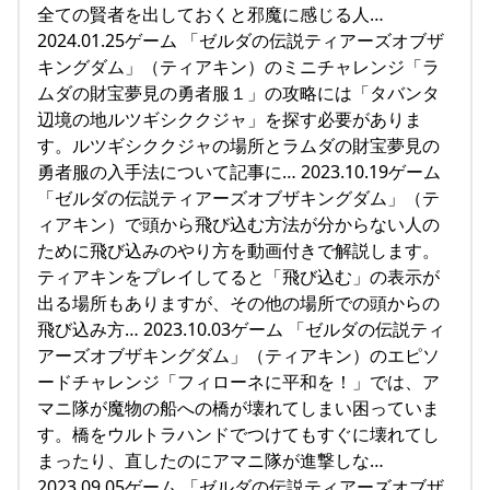
全ての賢者を出しておくと邪魔に感じる人…
2024.01.25ゲーム 「ゼルダの伝説ティアーズオブザ
キングダム」（ティアキン）のミニチャレンジ「ラ
ムダの財宝夢見の勇者服１」の攻略には「タバンタ
辺境の地ルツギシククジャ」を探す必要がありま
す。ルツギシククジャの場所とラムダの財宝夢見の
勇者服の入手法について記事に… 2023.10.19ゲーム
「ゼルダの伝説ティアーズオブザキングダム」（テ
ィアキン）で頭から飛び込む方法が分からない人の
ために飛び込みのやり方を動画付きで解説します。
ティアキンをプレイしてると「飛び込む」の表示が
出る場所もありますが、その他の場所での頭からの
飛び込み方… 2023.10.03ゲーム 「ゼルダの伝説ティ
アーズオブザキングダム」（ティアキン）のエピソ
ードチャレンジ「フィローネに平和を！」では、ア
マニ隊が魔物の船への橋が壊れてしまい困っていま
す。橋をウルトラハンドでつけてもすぐに壊れてし
まったり、直したのにアマニ隊が進撃しな…
2023.09.05ゲーム 「ゼルダの伝説ティアーズオブザ