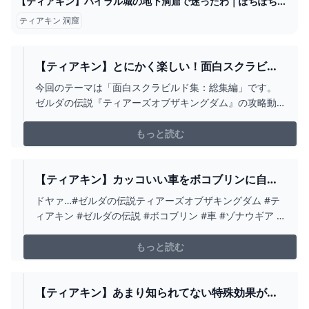
【ティアキン】ハイラル城の地下洞窟で迷ったわ｜ぽちぽちゲーム速報
ティアキン 洞窟
【ティアキン】とにかく楽しい！面白スクラビル
ドを総まとめ【ゼルダの伝説ティアーズオブザキ
今回のテーマは「面白スクラビルド集：総集編」です。
ングダム/ティアキン】【総集編】【作業用】 -
ゼルダの伝説『ティアーズオブザキングダム』の攻略動
YOUTUBE
画をあげています。■お借りしたBGMしゃろう様 おどれ
グロッケンシュピールしゃろう様 神隠しの真相しゃろう
もっと読む
様 10℃しゃろう様 You and
me(https://www.youtube.com/@Sha...
【ティアキン】カッコいい車をボコブリンに自慢
するリンク【ゼルダの伝説 ティアーズ オブ ザ キ
ドヤァ…#ゼルダの伝説ティアーズオブザキングダム #テ
ングダム】 - YOUTUBE
ィアキン #ゼルダの伝説 #ボコブリン #車 #ゾナウギア #
スポーツカー #リンク
もっと読む
【ティアキン】あまり知られてない特殊効果が強