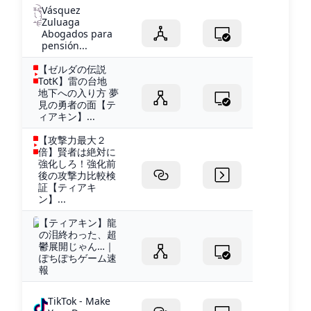
Vásquez
Zuluaga
Abogados para
pensión...
【ゼルダの伝説
TotK】雷の台地
地下への入り方 夢
見の勇者の面【テ
ィアキン】...
【攻撃力最大２
倍】賢者は絶対に
強化しろ！強化前
後の攻撃力比較検
証【ティアキ
ン】...
【ティアキン】龍
の泪終わった、超
鬱展開じゃん…｜
ぽちぽちゲーム速
報
TikTok - Make