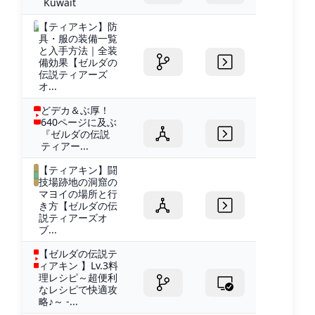
Kuwait
【ティアキン】防
具・服の装備一覧
と入手方法｜全装
備効果【ゼルダの
伝説ティアーズ
オ...
どデカ＆ぶ厚！
640ページに及ぶ
『ゼルダの伝説
ティアー...
【ティアキン】闘
技場跡地の洞窟の
マヨイの場所と行
き方【ゼルダの伝
説ティアーズオ
ブ...
【ゼルダの伝説テ
ィアキン 】Lv.3料
理レシピ～超便利
なレシピで快適攻
略♪～ -...