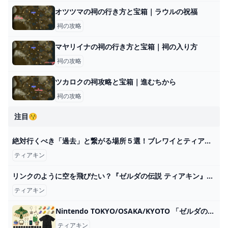
オツツマの祠の行き方と宝箱｜ラウルの祝福
祠の攻略
マヤリイナの祠の行き方と宝箱｜祠の入り方
祠の攻略
ツカロクの祠攻略と宝箱｜進むちから
祠の攻略
注目😚
絶対行くべき「過去」と繋がる場所５選！ブレワイとティアキンの比較も【ゼルダの伝説ティアーズオブザキングダム】 - YouTube
ティアキン
リンクのように空を飛びたい？『ゼルダの伝説 ティアキン』ゾナウギア・翼の「ラグマット」が原作再現すぎる Game*Spark - 国内・海外ゲーム情報サイト
ティアキン
Nintendo TOKYO/OSAKA/KYOTO 「ゼルダの伝説 ティアーズ オブ ザ キングダム」 My Nintendo Store（マイニンテンドーストア）
ティアキン