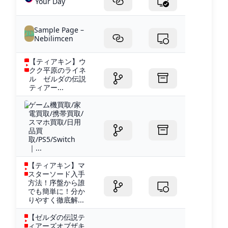
Your Day
Sample Page –
Nebilimcen
【ティアキン】ウ
クク平原のライネ
ル ゼルダの伝説
ティアー...
ゲーム機買取/家
電買取/携帯買取/
スマホ買取/日用
品買
取/PS5/Switch
｜...
【ティアキン】マ
スターソード入手
方法！序盤から誰
でも簡単に！分か
りやすく徹底解...
【ゼルダの伝説テ
ィアーズオブザキ