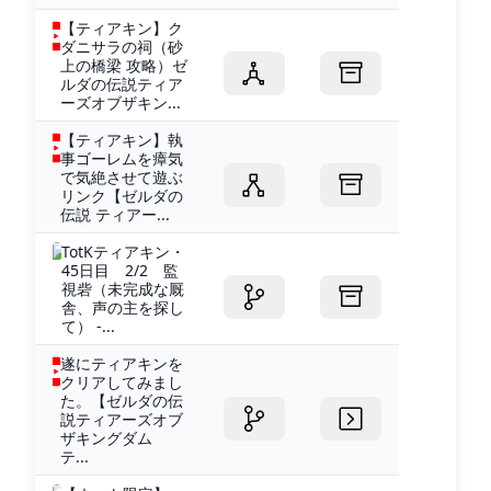
【ティアキン】ク
ダニサラの祠（砂
上の橋梁 攻略）ゼ
ルダの伝説ティア
ーズオブザキン...
【ティアキン】執
事ゴーレムを瘴気
で気絶させて遊ぶ
リンク【ゼルダの
伝説 ティアー...
TotKティアキン・
45日目 2/2 監
視砦（未完成な厩
舎、声の主を探し
て） -...
遂にティアキンを
クリアしてみまし
た。【ゼルダの伝
説ティアーズオブ
ザキングダム
テ...