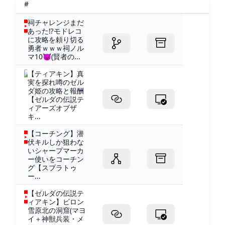
#
祠チャレンジまだ
あった⁉モドレコ
に攻略を頼り切る
勇者ｗｗｗ祠ノル
マ10😈(賢者の...
【ティアキン】真
実を探れ噂のゼル
ダ姫の攻略と報酬
【ゼルダの伝説テ
ィアーズオブザ
キ...
【コーチング】潜
伏キルしか狙わな
いシャープマーカ
ー使いをコーチン
グ【スプラトゥ
ー...
【ゼルダの伝説テ
ィアキン】ビロン
雪原北の洞窟(マヨ
イ＋神獣兵装・メ