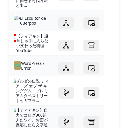
に倒せる討伐方法
と出...
El Escultor de
Cuerpos
【ティアキン】通
常じゃ手に入らな
い変わった料理 -
YouTube
WordPress ›
Error
ゼルダの伝説 ティ
アーズ オブ ザ キ
ングダム プレミ
アムタペストリー
｜セガプラ...
【ティアキン】自
力でコログ900超
えたワイ、お面が
反応したら文字通