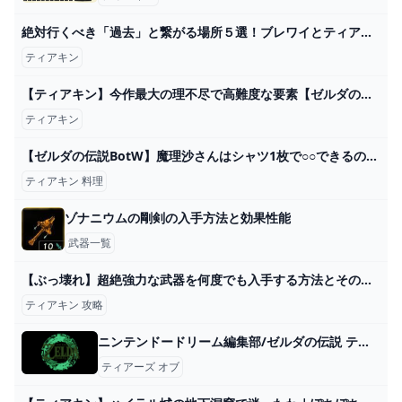
絶対行くべき「過去」と繋がる場所５選！ブレワイとティアキンの比較も【ゼルダの伝説ティアーズオブザキングダム】 - YouTube
ティアキン
【ティアキン】今作最大の理不尽で高難度な要素【ゼルダの伝説ティアーズオブザキングダム/ティアキン】【ゆっくり解説】 - YouTube
ティアキン
【ゼルダの伝説BotW】魔理沙さんはシャツ1枚で○○できるのか？ 番外編【ゆっくり実況】 - YouTube
ティアキン 料理
ゾナニウムの剛剣の入手方法と効果性能
武器一覧
【ぶっ壊れ】超絶強力な武器を何度でも入手する方法とそのデメリットを打ち消すやり方の紹介【ファントムガノン瘴気の剣瘴気の金棒ゼルダの伝説ティアーズオブザキングダム】 - YouTube
ティアキン 攻略
ニンテンドードリーム編集部/ゼルダの伝説 ティアーズ オブ ザ キングダム マスターワークス
ティアーズ オブ