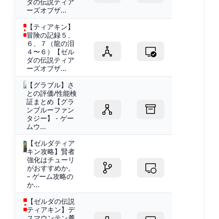
ダの伝説ティア
ーズオブザ...
【ティアキン】
冒険の記録５、
６、７（龍の泪
４〜６）【ゼル
ダの伝説ティア
ーズオブザ...
【グラブル】さ
との評価/性能検
証まとめ【グラ
ンブルーファン
タジー】 - ゲー
ムウ...
【ゼルダティア
キン攻略】賢者
強化はチューリ
がおすすめか。
– ゲーム攻略の
か...
【ゼルダの伝説
ティアキン】デ
スマウンテン麓