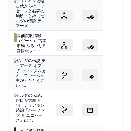
ティアキン攻略
古代からのメッ
セージと石碑の
場所まとめ【ゼ
ルダの伝説 ティ
アーズ...
高価買取情報
（ゲーム） 古本
市場 ふるいち店
舗情報サイト
ゼルダの伝説 テ
ィアーズ オブ
ザ キングダムあ
と、フレームが
曲がったときに
いち...
ゼルダの伝説3
作目を大胆予
想！ティアキン
続編『ハーツ オ
ブ ザ ユニバー
ス』はこ...
ティアキン攻略