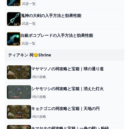
武器一覧
鬼神の大剣の入手方法と効果性能
武器一覧
白銀ボコブレードの入手方法と効果性能
武器一覧
ティアキン 祠😏shrine
マヤマツノの祠攻略と宝箱｜球の通り道
祠の攻略
シヤモツシの祠攻略と宝箱｜消えた灯火
祠の攻略
キョクゴニの祠攻略と宝箱｜天地の円
祠の攻略
キマヤタの祠攻略と宝箱｜一身の戦い 粉砕