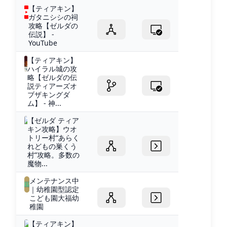
【ティアキン】
ガタニシシの祠
攻略【ゼルダの
伝説】 -
YouTube
【ティアキン】
ハイラル城の攻
略【ゼルダの伝
説ティアーズオ
ブザキングダ
ム】 - 神...
【ゼルダ ティア
キン攻略】ウオ
トリー村“あらく
れどもの巣くう
村”攻略。多数の
魔物...
メンテナンス中
｜幼稚園型認定
こども園大福幼
稚園
【ティアキン】