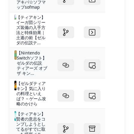
アキバ☆ソフマ
ップsofmap
【ティアキン】
イーガ団シリー
ズ装備の入手方
法と特殊効果｜
土遁の術【ゼル
ダの伝説テ...
【Nintendo
Switchソフト】
ゼルダの伝説
ティアーズ オブ
ザ キン...
【ゼルダティア
キン】気に入り
の料理といえ
ば？ – ゲーム攻
略のかけら
【ティアキン】
賢者の意志をコ
ンプしようとし
てるがすでに取