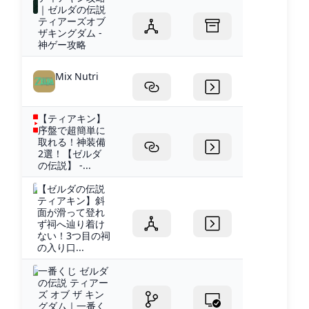
｜ゼルダの伝説
ティアーズオブ
ザキングダム -
神ゲー攻略
Mix Nutri
【ティアキン】
序盤で超簡単に
取れる！神装備
2選！【ゼルダ
の伝説】 -...
【ゼルダの伝説
ティアキン】斜
面が滑って登れ
ず祠へ辿り着け
ない！3つ目の祠
の入り口...
一番くじ ゼルダ
の伝説 ティアー
ズ オブ ザ キン
グダム｜一番く