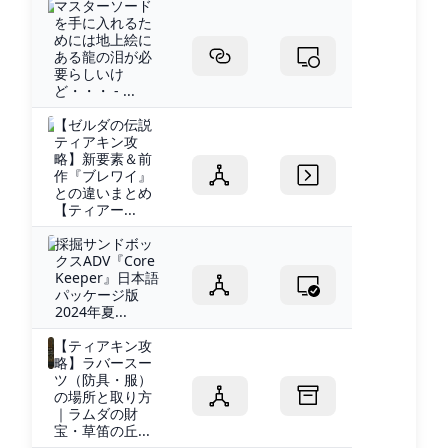
マスターソード
を手に入れるた
めには地上絵に
ある龍の泪が必
要らしいけ
ど・・・ - ...
【ゼルダの伝説
ティアキン攻
略】新要素＆前
作『ブレワイ』
との違いまとめ
【ティアー...
採掘サンドボッ
クスADV『Core
Keeper』日本語
パッケージ版
2024年夏...
【ティアキン攻
略】ラバースー
ツ（防具・服）
の場所と取り方
｜ラムダの財
宝・草笛の丘...