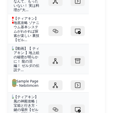
なんて、もった
いない！ 実は料
理が“大...
【ティアキン】
地底攻略 ゾナニ
ウム基本システ
ムがわかれば探
索が楽しい 裏技
【ゼル...
【動画】【 ティ
アキン 】地上絵
の秘密が明らか
に！ 龍の泪
編！ ゼルダの伝
説テ...
Sample Page
– Nebilimcen
【ティアキン】
風の神殿攻略｜
宝箱と行き方・
鍵の場所【ゼル