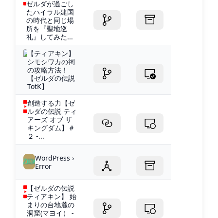
ゼルダが過ごし
たハイラル建国
の時代と同じ場
所を『聖地巡
礼』してみた...
【ティアキン】
シモシワカの祠
の攻略方法！
【ゼルダの伝説
TotK】
創造する力【ゼ
ルダの伝説 ティ
アーズ オブ ザ
キングダム】＃
２ -...
WordPress ›
Error
【ゼルダの伝説
ティアキン】 始
まりの台地麓の
洞窟(マヨイ） -