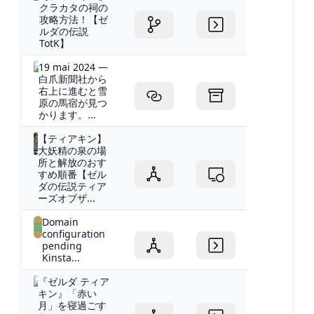
クラカタの祠の
攻略方法！【ゼ
ルダの伝説
TotK】
19 mai 2024 —
白爪新聞社から
右上に進むと雪
原の馬宿が見つ
かります。...
【ティアキン】
大妖精の泉の場
所と解放のおす
すめ順番【ゼル
ダの伝説ティア
ーズオブザ...
Domain
configuration
pending
Kinsta...
『ゼルダ ティア
キン』「赤い
月」を寝過ごす