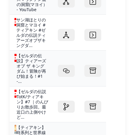
の洞窟(マヨイ）
- YouTube
サン湖ほとりの
洞窟とマヨイ #
ティアキン #ゼ
ルダの伝説ティ
アーズオブザキ
ングダ...
【ゼルダの伝
説】ティアーズ
オブ ザ キング
ダム！冒険が再
び始まる！#1
-...
【ゼルダの伝説
TotK/ティアキ
ン】#7 ｜のんび
りお散歩回。最
近口の上側やけ
ど...
【ティアキン】
時系列と世界線