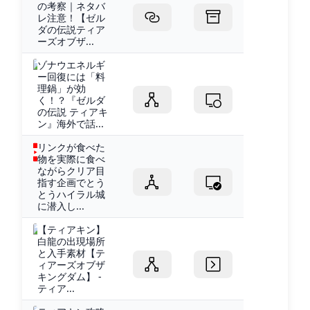
の考察｜ネタバ
レ注意！【ゼル
ダの伝説ティア
ーズオブザ...
ゾナウエネルギ
ー回復には「料
理鍋」が効
く！？『ゼルダ
の伝説 ティアキ
ン』海外で話...
リンクが食べた
物を実際に食べ
ながらクリア目
指す企画でとう
とうハイラル城
に潜入し...
【ティアキン】
白龍の出現場所
と入手素材【テ
ィアーズオブザ
キングダム】 -
ティア...