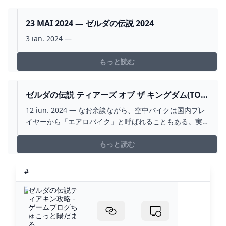
⚔️switch⚔️公式サイト
▶https://www.nintendo.com/jp/zelda/totk/...
23 MAI 2024 — ゼルダの伝説 2024
3 ian. 2024 —
もっと読む
ゼルダの伝説 ティアーズ オブ ザ キングダム(TOK)
の攻略まとめ記事アンテナです。 2024
12 iun. 2024 — なお余談ながら、空中バイクは国内プレ
イヤーから「エアロバイク」と呼ばれることもある。実
をいえば、エアロバイクはフィットネスバイクの名称で
あり
もっと読む
#
ゼルダの伝説テ
ィアキン攻略 -
ゲームブログち
ゅこっと陽だま
る