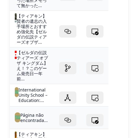
った場所メモっ
て無かった...
【ティアキン】
賢者の遺志の入
手場所とおすす
め強化先【ゼル
ダの伝説ティア
ーズオブザ...
【ゼルダの伝説
ティアーズ オブ
ザ キングダム】
え！？このゲー
ム発売日一年
前...
International
Unity School –
Education:...
Página não
encontrada...
【ティアキン】