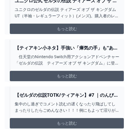
ユニクロ公式 ゼルダの伝説 ティアーズ オブ ザ キ
ングダム UT（半袖・レギュラーフィット）
ユニクロのゼルダの伝説 ティアーズ オブ ザ キングダム
UT（半袖・レギュラーフィット）(メンズ)。購入者のレビ
ュー、ユーザーのコーデは必見。店舗在庫もこちらか
ら。
もっと読む
【ティアキン小ネタ】手強い「瘴気の手」も“あの
キノコ”を使えば退くことが容易に!?【ゼルダの伝
任天堂のNintendo Switch用アクションアドベンチャー
説】 - GAME WATCH
「ゼルダの伝説 ティアーズ オブ ザ キングダム」に登場
する強敵「瘴気の手」を容易に退ける手段を紹介する。
なお、本記事ではネタバレに関する記載が含まれている
もっと読む
ため注意してほしい。
【ゼルダの伝説TOTK/ティアキン】#7 ｜のんびり
お散歩回。最近口の上側やけどしがち。【完全初
集中のし過ぎでコメント読むの遅くなったり飛ばしてし
見プレイ】 - YOUTUBE
まったりしたらごめんなさい！！！例にもよって沼りが
ちです。サクサクプレイ頑張る🎮このゲームについて🎮
⚔️ゼルダの伝説 ティアーズ オブ ザ キングダム
もっと読む