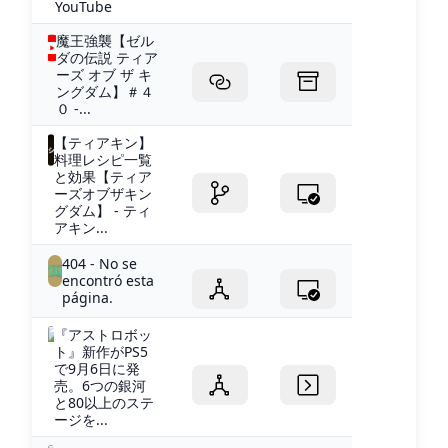
YouTube
魔王強襲【ゼル
ダの伝説 ティア
ーズ オブ ザ キ
ングダム】＃４
０ -...
【ティアキン】
料理レシピ一覧
と効果【ティア
ーズオブザキン
グダム】 - ティ
アキン...
404 - No se
encontró esta
página.
『アストロボッ
ト』新作がPS5
で9月6日に発
売。6つの銀河
と80以上のステ
ージを...