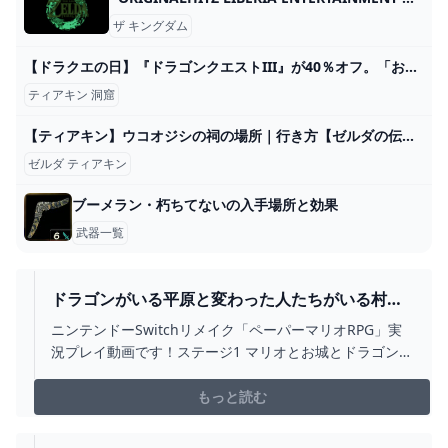
ザ キングダム
【ドラクエの日】『ドラゴンクエストIII』が40％オフ。「おきのどくですが……」寝る間も惜しんで遊んだレベル99の勇者の最後に、画面の前で気絶したあの日はきっともう来ない - 電撃オンライン
ティアキン 洞窟
【ティアキン】ウコオジシの祠の場所｜行き方【ゼルダの伝説ティアーズオブザキングダム】 - YouTube
ゼルダ ティアキン
ブーメラン・朽ちてないの入手場所と効果
武器一覧
ドラゴンがいる平原と変わった人たちがいる村
【ペーパーマリオRPG リメイク PART5】【女性実
ニンテンドーSwitchリメイク「ペーパーマリオRPG」実
況】 - YOUTUBE
況プレイ動画です！ステージ1 マリオとお城とドラゴンと
♪ドラドラ平原～ハナハナ村●前
⇒https://youtu.be/joUpAH7E_S0●次
もっと読む
⇒https://youtu.be/PNz14JZAXxc●ペパマリRPG再生リス
ト https://www....