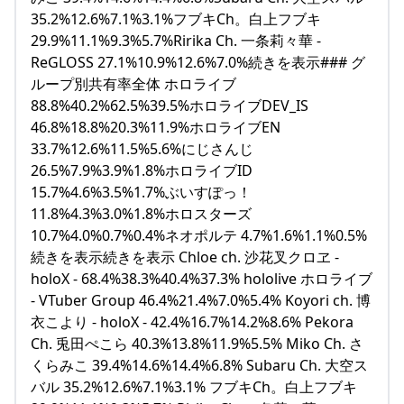
35.2%12.6%7.1%3.1%フブキCh。白上フブキ
29.9%11.1%9.3%5.7%Ririka Ch. 一条莉々華 ‐
ReGLOSS 27.1%10.9%12.6%7.0%続きを表示### グ
ループ別共有率全体 ホロライブ
88.8%40.2%62.5%39.5%ホロライブDEV_IS
46.8%18.8%20.3%11.9%ホロライブEN
33.7%12.6%11.5%5.6%にじさんじ
26.5%7.9%3.9%1.8%ホロライブID
15.7%4.6%3.5%1.7%ぶいすぽっ！
11.8%4.3%3.0%1.8%ホロスターズ
10.7%4.0%0.7%0.4%ネオポルテ 4.7%1.6%1.1%0.5%
続きを表示続きを表示 Chloe ch. 沙花叉クロヱ -
holoX - 68.4%38.3%40.4%37.3% hololive ホロライブ
- VTuber Group 46.4%21.4%7.0%5.4% Koyori ch. 博
衣こより - holoX - 42.4%16.7%14.2%8.6% Pekora
Ch. 兎田ぺこら 40.3%13.8%11.9%5.5% Miko Ch. さ
くらみこ 39.4%14.6%14.4%6.8% Subaru Ch. 大空ス
バル 35.2%12.6%7.1%3.1% フブキCh。白上フブキ