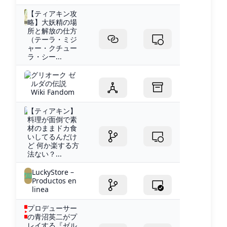
【ティアキン攻
略】大妖精の場
所と解放の仕方
（テーラ・ミジ
ャー・クチュー
ラ・シー...
グリオーク ゼ
ルダの伝説
Wiki Fandom
【ティアキン】
料理が面倒で素
材のままドカ食
いしてるんだけ
ど 何か楽する方
法ない？...
LuckyStore –
Productos en
linea
プロデューサー
の青沼英二がプ
レイする『ゼル