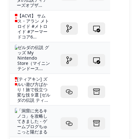
ーズオブザ...
【ACVI】 サム
ス・アラン メト
ロイド #メトロ
イド #アーマー
ドコア6...
ゼルダの伝説 グ
ッズ My
Nintendo
Store（マイニン
テンドース...
[ティアキン] ズ
ルい遊び方ばか
り！旅で役立つ
変な技９選 [ゼル
ダの伝説 ティ...
「洞窟に光るキ
ノコ」を攻略し
てきました - ゲ
ームブログちゅ
こっと陽だまる