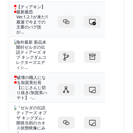
【ティアキン】
最新最恐
Ver.1.2.1が来た!!
最速で今までの
主要のバグ技
が...
海外最新 新品未
開封ゼルダの伝
説ティアーズ オ
ブ キングダムコ
レクターズエデ
ィシ...
破壊の職人にな
る加賀美社長
【にじさんじ切
り抜き/加賀美ハ
ヤト】 -...
『ゼルダの伝説
ティアーズ オブ
ザ キングダム』
開発当初のカオ
ス状態映像にみ
ん...