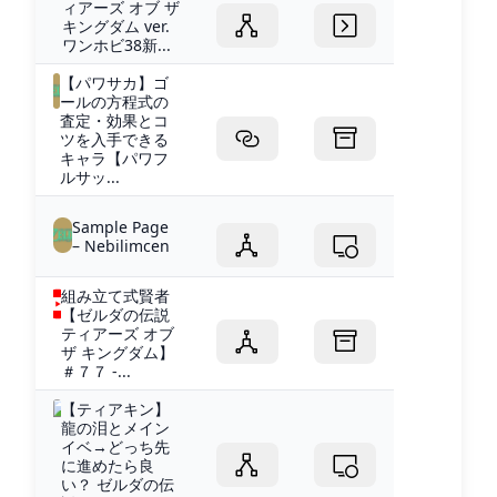
ィアーズ オブ ザ
キングダム ver.
ワンホビ38新...
【パワサカ】ゴ
ールの方程式の
査定・効果とコ
ツを入手できる
キャラ【パワフ
ルサッ...
Sample Page
– Nebilimcen
組み立て式賢者
【ゼルダの伝説
ティアーズ オブ
ザ キングダム】
＃７７ -...
【ティアキン】
龍の泪とメイン
イベ→どっち先
に進めたら良
い？ ゼルダの伝