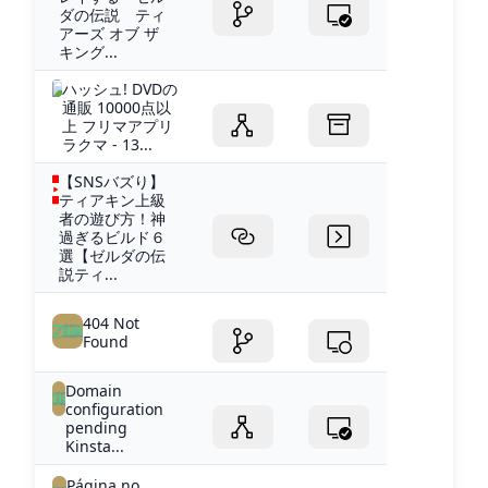
ダの伝説 ティ
アーズ オブ ザ
キング...
ハッシュ! DVDの
通販 10000点以
上 フリマアプリ
ラクマ - 13...
【SNSバズり】
ティアキン上級
者の遊び方！神
過ぎるビルド６
選【ゼルダの伝
説ティ...
404 Not
Found
Domain
configuration
pending
Kinsta...
Página no