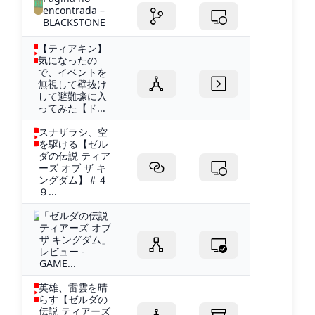
encontrada –
BLACKSTONE
【ティアキン】
気になったの
で、イベントを
無視して壁抜け
して避難壕に入
ってみた【ド...
スナザラシ、空
を駆ける【ゼル
ダの伝説 ティア
ーズ オブ ザ キ
ングダム】＃４
９...
「ゼルダの伝説
ティアーズ オブ
ザ キングダム」
レビュー -
GAME...
英雄、雷雲を晴
らす【ゼルダの
伝説 ティアーズ