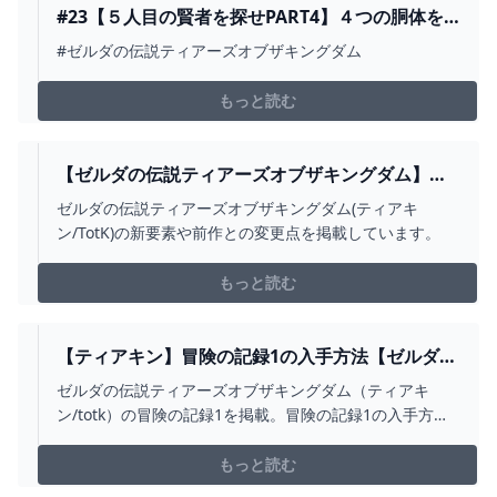
#23【５人目の賢者を探せPART4】４つの胴体を
完成させ、太古よりの導きをクリアせよ！【ゼル
#ゼルダの伝説ティアーズオブザキングダム
ダの伝説 ティアーズ オブ ザ キングダム】 -
YOUTUBE
もっと読む
【ゼルダの伝説ティアーズオブザキングダム】新
要素と前作との変更点一覧【ティアキン】 ゲーム
ゼルダの伝説ティアーズオブザキングダム(ティアキ
攻略サイト ALGEST
ン/TotK)の新要素や前作との変更点を掲載しています。
もっと読む
【ティアキン】冒険の記録1の入手方法【ゼルダの
伝説ティアーズオブザキングダム】 - 神ゲー攻略
ゼルダの伝説ティアーズオブザキングダム（ティアキ
ン/totk）の冒険の記録1を掲載。冒険の記録1の入手方法
や冒険の記録についても紹介しています。
もっと読む