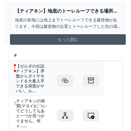
【ティアキン】地底のトーレルーフできる場所ま
とめ【ゼルダの伝説】 ゆるゲーマーのゲーム備忘
地底の各地には地上までトーレルーフできる建造物があ
録
ります。今回は建造物の位置とトーレルーフした先の場
所についてまとめました。この記事ではメインチャレン
ジ『龍の泪』の地上絵の位置についても触れています。
もっと読む
役割はメインチャレンジ『龍の泪』のガイ
#
【ゼルダの伝説
ティアキン】序
盤からダイヤモ
ンドを大量入手
できる洞窟がヤ
バい。ル...
ティアキンの洞
窟(マヨイ)につい
てどうしてもあ
と一つが見つか
りません。何
ヶ......