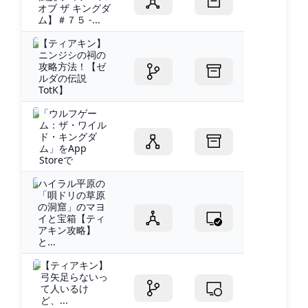
オブ ザ キングダ
ム】＃７５ -...
【ティアキン】
ニンジシの祠の
攻略方法！【ゼ
ルダの伝説
TotK】
‎「ウルフゲー
ム：ザ・ワイル
ド・キングダ
ム」をApp
Storeで
ハイラル平原の
「唄ドリの草原
の洞窟」のマヨ
イと宝箱【ティ
アキン攻略】
と...
【ティアキン】
弓矢足らないっ
て人いるけ
ど、...