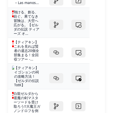
– Las manos...
翔ける、創る、
紡ぐ。果てなき
冒険は、大空へ
広がる。【ゼル
ダの伝説 ティア
ーズ オ...
【ティアキン】
これを見れば賢
者の遺志20個全
部集まる！全回
収ツアー -...
【ティアキン】
イゴションの祠
の攻略方法！
【ゼルダの伝説
TotK】
白龍ゼルダから
退魔の剣マスタ
ーソードを受け
取ろう!!大魔王ガ
ノンドロフを倒