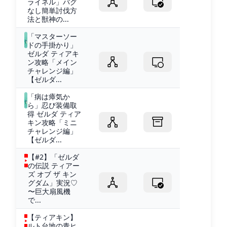
ライネル」バグ
なし簡単討伐方
法と獣神の...
「マスターソー
ドの手掛かり」
ゼルダ ティアキ
ン攻略「メイン
チャレンジ編」
【ゼルダ...
「病は瘴気か
ら」忍び装備取
得 ゼルダ ティア
キン攻略「ミニ
チャレンジ編」
【ゼルダ...
【#2】「ゼルダ
の伝説 ティアー
ズ オブ ザ キン
グダム」実況♡
〜巨大扇風機
で...
【ティアキン】
ルト台地の青ヒ