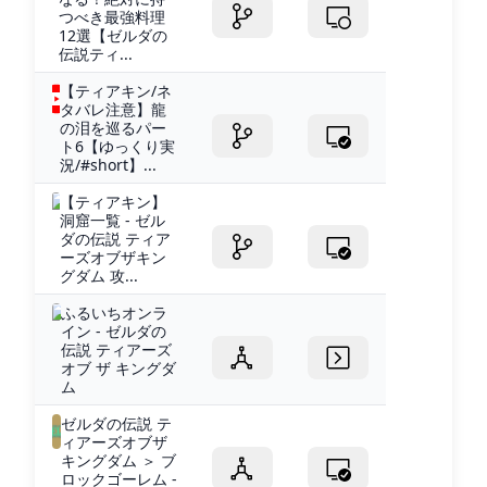
つべき最強料理
12選【ゼルダの
伝説ティ...
【ティアキン/ネ
タバレ注意】龍
の泪を巡るパー
ト6【ゆっくり実
況/#short】...
【ティアキン】
洞窟一覧 - ゼル
ダの伝説 ティア
ーズオブザキン
グダム 攻...
ふるいちオンラ
イン - ゼルダの
伝説 ティアーズ
オブ ザ キングダ
ム
ゼルダの伝説 テ
ィアーズオブザ
キングダム ＞ ブ
ロックゴーレム -