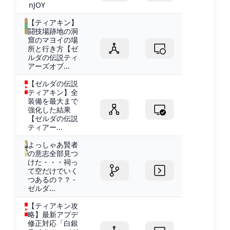
nJOY
【ティアキン】
闘技場跡地の洞
窟のマヨイの場
所と行き方【ゼ
ルダの伝説ティ
アーズオブ...
【ゼルダの伝説
ティアキン】全
装備を最大まで
強化した結果
【ゼルダの伝説
ティアー...
よっしゃあ賢者
の意志全部見つ
けた・・・祠っ
て空だけでいく
つあるの？？ -
ゼルダ...
【ティアキン攻
略】最新アプデ
修正対応「白銀