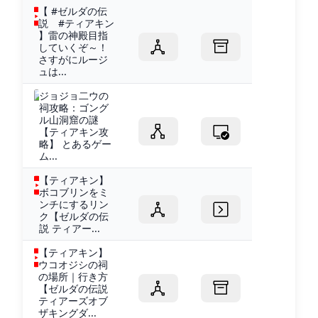
【 #ゼルダの伝
説 #ティアキン
】雷の神殿目指
していくぞ～！
さすがにルージ
ュは...
ジョジョ二ウの
祠攻略：ゴング
ル山洞窟の謎
【ティアキン攻
略】 とあるゲー
ム...
【ティアキン】
ボコブリンをミ
ンチにするリン
ク【ゼルダの伝
説 ティアー...
【ティアキン】
ウコオジシの祠
の場所｜行き方
【ゼルダの伝説
ティアーズオブ
ザキングダ...