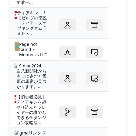
す唯一...
ティアキン～！
【ゼルダの伝説
ティアーズオ
ブキングダム 】
＃５ -...
Page not
found –
Motionics LLC
19 mai 2024 —
白爪新聞社から
右上に進むと雪
原の馬宿が見つ
かります。...
【初心者必見】
ティアキンを超
やり込んだプレ
イヤーの誰でも
できる全ダンジ
ョン攻略法...
figmaリンク テ