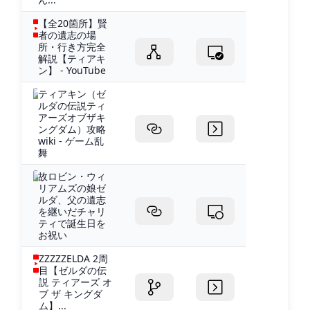
【全20箇所】賢
者の遺志の場
所・行き方完全
解説【ティアキ
ン】 - YouTube
ティアキン（ゼ
ルダの伝説ティ
アーズオブザキ
ングダム）攻略
wiki - ゲーム乱
舞
故ロビン・ウィ
リアムズの娘ゼ
ルダ、父の遺志
を継いだチャリ
ティで誕生日を
お祝い
ZZZZZELDA 2周
目【ゼルダの伝
説 ティアーズ オ
ブ ザ キングダ
ム】...