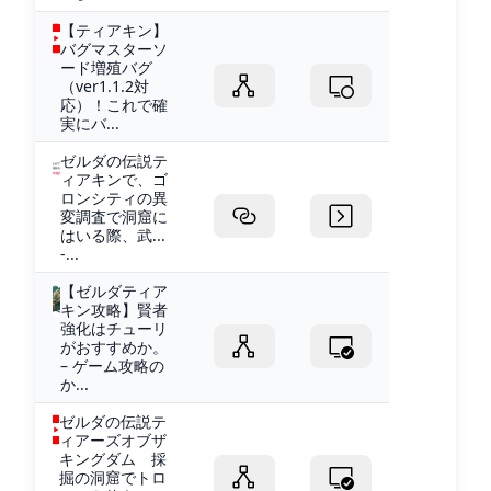
【ティアキン】
バグマスターソ
ード増殖バグ
（ver1.1.2対
応）！これで確
実にバ...
ゼルダの伝説テ
ィアキンで、ゴ
ロンシティの異
変調査で洞窟に
はいる際、武...
-...
【ゼルダティア
キン攻略】賢者
強化はチューリ
がおすすめか。
– ゲーム攻略の
か...
ゼルダの伝説テ
ィアーズオブザ
キングダム 採
掘の洞窟でトロ