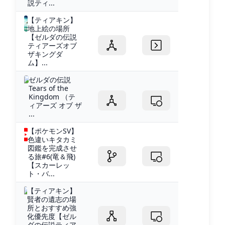
説ティ...
【ティアキン】
地上絵の場所
【ゼルダの伝説
ティアーズオブ
ザキングダ
ム】...
ゼルダの伝説
Tears of the
Kingdom （テ
ィアーズ オブ ザ
...
【ポケモンSV】
色違いキタカミ
図鑑を完成させ
る旅#6(竜＆飛)
【スカーレッ
ト・バ...
【ティアキン】
賢者の遺志の場
所とおすすめ強
化優先度【ゼル
ダの伝説ティア