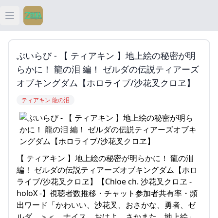
Open main menu
ティアキン
ぶいらび - 【 ティアキン 】地上絵の秘密が明
ティアキン 祠
らかに！ 龍の泪 編！ ゼルダの伝説ティアーズ
オブキングダム【ホロライブ/沙花叉クロヱ】
ティアキン 武器
ティアキン 龍の泪
ティアキン 攻略
【 ティアキン 】地上絵の秘密が明らかに！ 龍の泪
編！ ゼルダの伝説ティアーズオブキングダム【ホロ
ライブ/沙花叉クロヱ】【Chloe ch. 沙花叉クロヱ -
holoX -】視聴者数推移・チャット参加者共有率・頻
出ワード「かわいい、沙花叉、おさかな、勇者、ゼ
ルダ、＞＜、ナイス、おはよ、さかまた、地上絵」