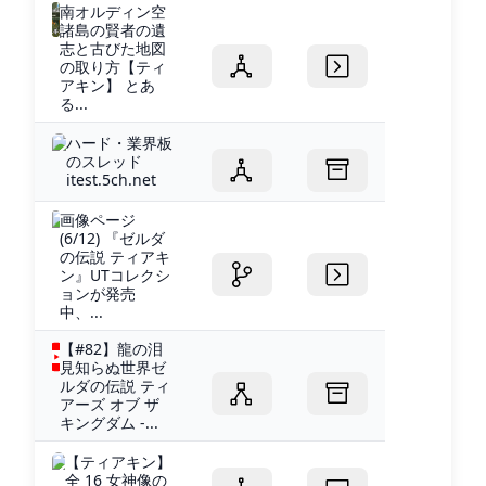
南オルディン空
諸島の賢者の遺
志と古びた地図
の取り方【ティ
アキン】 とあ
る...
ハード・業界板
のスレッド
itest.5ch.net
画像ページ
(6/12) 『ゼルダ
の伝説 ティアキ
ン』UTコレクシ
ョンが発売
中、...
【#82】龍の泪
見知らぬ世界ゼ
ルダの伝説 ティ
アーズ オブ ザ
キングダム -...
【ティアキン】
全 16 女神像の