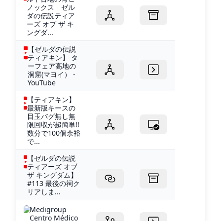
ノックス ゼル
ダの伝説ティア
ーズ オブ ザ キ
ングダ...
【ゼルダの伝説
ティアキン】 タ
ーフェア高地の
洞窟(マヨイ） -
YouTube
【ティアキン】
最新版キースの
目玉バグ無し無
限回収が超簡単!!
数分で100個余裕
で...
【ゼルダの伝説
ティアーズ オブ
ザ キングダム】
#113 最後の祠ク
リアしま...
Medigroup
Centro Médico