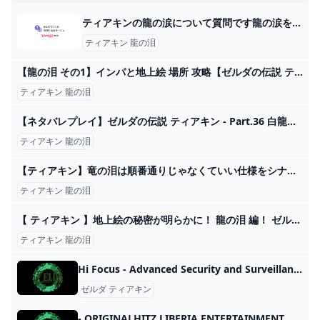
ティアキンの龍の涙について質問です龍の涙を巡る順番って適当でも問題あ... - Yahoo!知恵袋
ティアキン 龍の泪
【龍の泪 その1】インパと地上絵 場所 攻略【ゼルダの伝説 ティアーズ オブ ザ キングダム ティアキン】 - YouTube
ティアキン 龍の泪
【ネタバレプレイ】ゼルダの伝説 ティアキン - Part.36 白龍の泪 - ゆるぽぽ帳
ティアキン 龍の泪
【ティアキン】竜の泪は順番通りじゃなくていい仕様をシナリオ担当が知らなかったんじゃねと思うような感じがする｜ぽちぽちゲーム速報
ティアキン 龍の泪
【 ティアキン 】地上絵の秘密が明らかに！ 龍の泪 編！ ゼルダの伝説ティアーズオブキングダム【ホロライブ/沙花叉クロヱ】 - YouTube
ティアキン 龍の泪
Hi Focus - Advanced Security and Surveillance Solutions - Hi Focus CCTV
ゼルダ ティアキン
- ORIGINALHITZ LIBERIA ENTERTAINMENT MUSIC