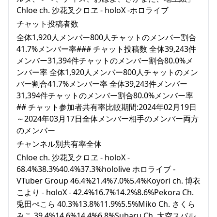
Chloe ch. 沙花叉クロヱ - holoX -ホロライブ
チャット投稿者数
全体1,920人メンバー800人チャットのメンバー割合
41.7%メンバー率### チャット投稿数 全体39,243件
メンバー31,394件チャットのメンバー割合80.0%メ
ンバー率 全体1,920人メンバー800人チャットのメン
バー割合41.7%メンバー率 全体39,243件メンバー
31,394件チャットのメンバー割合80.0%メンバー率
## チャット参加者共有率比較期間:2024年02月19日
～2024年03月17日全体メンバー相手のメンバー両方
のメンバー
チャンネル別共有率全体
Chloe ch. 沙花叉クロヱ - holoX -
68.4%38.3%40.4%37.3%hololive ホロライブ -
VTuber Group 46.4%21.4%7.0%5.4%Koyori ch. 博衣
こより - holoX - 42.4%16.7%14.2%8.6%Pekora Ch.
兎田ぺこら 40.3%13.8%11.9%5.5%Miko Ch. さくら
みこ 39.4%14.6%14.4%6.8%Subaru Ch. 大空スバル