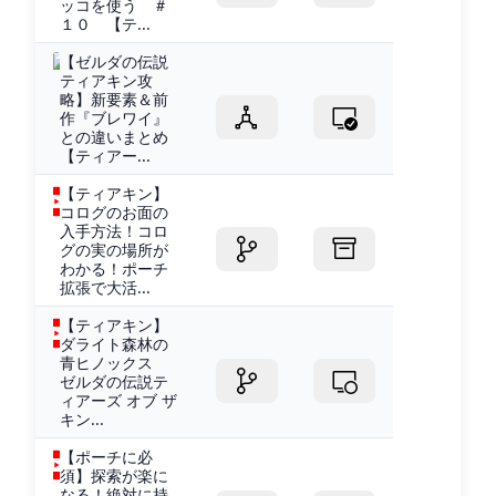
ッコを使う ＃
１０ 【テ...
【ゼルダの伝説
ティアキン攻
略】新要素＆前
作『ブレワイ』
との違いまとめ
【ティアー...
【ティアキン】
コログのお面の
入手方法！コロ
グの実の場所が
わかる！ポーチ
拡張で大活...
【ティアキン】
ダライト森林の
青ヒノックス
ゼルダの伝説テ
ィアーズ オブ ザ
キン...
【ポーチに必
須】探索が楽に
なる！絶対に持