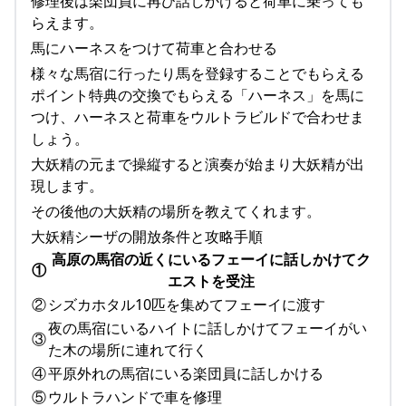
修理後は楽団員に再び話しかけると荷車に乗っても
らえます。
馬にハーネスをつけて荷車と合わせる
様々な馬宿に行ったり馬を登録することでもらえる
ポイント特典の交換でもらえる「ハーネス」を馬に
つけ、ハーネスと荷車をウルトラビルドで合わせま
しょう。
大妖精の元まで操縦すると演奏が始まり大妖精が出
現します。
その後他の大妖精の場所を教えてくれます。
大妖精シーザの開放条件と攻略手順
高原の馬宿の近くにいるフェーイに話しかけてク
①
エストを受注
②
シズカホタル10匹を集めてフェーイに渡す
夜の馬宿にいるハイトに話しかけてフェーイがい
③
た木の場所に連れて行く
④
平原外れの馬宿にいる楽団員に話しかける
⑤
ウルトラハンドで車を修理