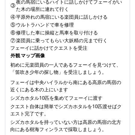
夜の馬宿にいるハイトに話しかけてフェーイがい
③
た木の場所に連れて行く
④
平原外れの馬宿にいる楽団員に話しかける
⑤
ウルトラハンドで車を修理
⑥
修理した車に操縦と馬車を取り付ける
⑦
楽団員に乗ってもらい大妖精の元まで行く
フェーイに話かけてクエストを受注
外観
マップ画像
初めに元楽団員の一人であるフェーイを見つけて、
「笛吹き少年の探し物」を受注しましょう。
フェーイは中央ハイラルから南にある高原の馬宿の
近くにある木の上にいます
シズカホタル10匹を集めてフェーイに渡す
クエスト自体は簡単でシズカホタルを10匹渡せばク
エスト完了です。
シズカホタルを持っていない方は高原の馬宿の北方
向にある樹海フィンラスで採取しましょう。