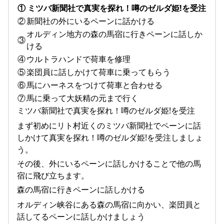
①
ミツバ新聞社で真実を探れ！噂のゼルダ姫!を受注
②
新聞社の外にいるペーンに話かける
オルディン地方の森の馬宿に行きペーンに話しか
③
ける
④
ウルトラハンドで荷車を修理
⑤
楽団員に話しかけて荷車に乗ってもらう
⑥
馬にハーネスをつけて荷車と合わせる
⑦
馬に乗って大妖精の元まで行く
ミツバ新聞社で真実を探れ！噂のゼルダ姫!を受注
まず初めにリト村近くのミツバ新聞社でペーンに話
しかけて真実を探れ！噂のゼルダ姫!を受注しましょ
う。
その後、外にいるペーンに話しかけることで他の馬
宿に飛び立ちます。
森の馬宿に行きペーンに話しかける
オルディン峡谷にある森の馬宿に向かい、楽団員と
話してるペーンに話しかけましょう