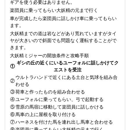
ギアを使う必要はありません。
楽団員に乗ってもらい大妖精の元まで行く
車が完成したら楽団員に話しかけ車に乗ってもらい
ます。
大妖精までの道は岩などがあり荒れていますがタイ
ヤが大きいので斜面でも問題なく運転することがで
きます。
大妖精ミジャーの開放条件と攻略手順
ギシの丘の近くにいるユーフォルに話しかけてク
①
エストを受注
ウルトラハンドで近くにある土台と気球を組み合
②
わせる
③
荷車と作ったものを組み合わせる
④
ユーフォルに乗ってもらい、弓で起動する
⑤
雪原の馬宿に移動して楽団員に話しかける
⑥
馬車の上に屋根を取り付ける
⑦
ハーネスを付けた馬を連れ出し馬車と合わせる
⑧
楽団員に乗ってもらい大妖精の元まで行く