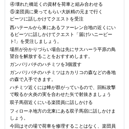
④
壊れた橋近くの資材を荷車と組み合わせる
⑤
楽団員に乗ってもらい大妖精の元まで行く
ビーツに話しかけてクエストを受注
西ハテールから東にあるファーレン台地の近くにい
るビーツに話しかけてクエスト「届け!ハニービー
ト!」を受注しましょう。
場所が分かりづらい場合は先にサスハーラ平原の鳥
望台を解放することをおすすめします。
ガンバリバチのハチミツを3個渡す
ガンバリバチのハチミツはカカリコの森などの各地
の森で入手できます。
ハチミツ近くには蜂が群がっているので、回転攻撃
で殴るか火炎の実を合わせた矢で射抜きましょう
双子馬宿近くにいる楽団員に話しかける
フィローネ地方の北東にある双子馬宿に話しかけま
しょう。
今回はその場で荷車を修理することはなく、楽団員