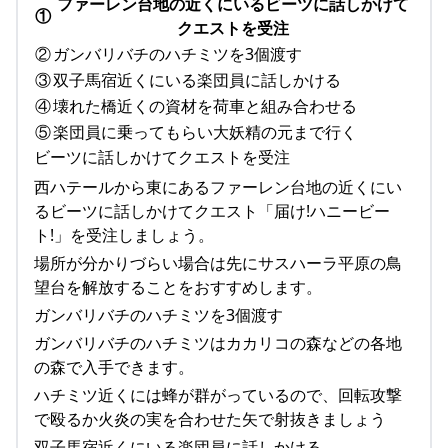
ファーレン台地の近くにいるビーツに話しかけて
①
クエストを受注
②
ガンバリバチのハチミツを3個渡す
③
双子馬宿近くにいる楽団員に話しかける
④
壊れた橋近くの資材を荷車と組み合わせる
⑤
楽団員に乗ってもらい大妖精の元まで行く
ビーツに話しかけてクエストを受注
西ハテールから東にあるファーレン台地の近くにい
るビーツに話しかけてクエスト「届け!ハニービー
ト!」を受注しましょう。
場所が分かりづらい場合は先にサスハーラ平原の鳥
望台を解放することをおすすめします。
ガンバリバチのハチミツを3個渡す
ガンバリバチのハチミツはカカリコの森などの各地
の森で入手できます。
ハチミツ近くには蜂が群がっているので、回転攻撃
で殴るか火炎の実を合わせた矢で射抜きましょう
双子馬宿近くにいる楽団員に話しかける