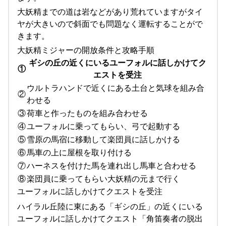
大妖精までの道は岩などがあり荒れていますがタイ
ヤが大きいので斜面でも問題なく運転することがで
きます。
大妖精ミジャーの開放条件と攻略手順
ギシの丘の近くにいるユーフォルに話しかけてク
①
エストを受注
ウルトラハンドで近くにある土台と気球を組み合
②
わせる
③
荷車と作ったものを組み合わせる
④
ユーフォルに乗ってもらい、弓で起動する
⑤
雪原の馬宿に移動して楽団員に話しかける
⑥
馬車の上に屋根を取り付ける
⑦
ハーネスを付けた馬を連れ出し馬車と合わせる
⑧
楽団員に乗ってもらい大妖精の元まで行く
ユーフォルに話しかけてクエストを受注
ハイラル丘陸に東にある「ギシの丘」の近くにいる
ユーフォルに話しかけてクエスト「角笛奏者の脱出