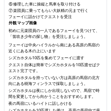
⑥
修理した車に操縦と馬車を取り付ける
⑦
楽団員に乗ってもらい大妖精の元まで行く
フェーイに話かけてクエストを受注
外観
マップ画像
初めに元楽団員の一人であるフェーイを見つけて、
「笛吹き少年の探し物」を受注しましょう。
フェーイは中央ハイラルから南にある高原の馬宿の
近くにある木の上にいます
シズカホタル10匹を集めてフェーイに渡す
クエスト自体は簡単でシズカホタルを10匹渡せばク
エスト完了です。
シズカホタルを持っていない方は高原の馬宿の北方
向にある樹海フィンラスで採取しましょう。
シズカホタルは夜にしか出現しないので、馬宿で時
間を変更してから向かうことをおすすめします。
夜の馬宿にいるハイトに話しかける
シズカホタルを10匹渡した後は、高原の馬宿中で座