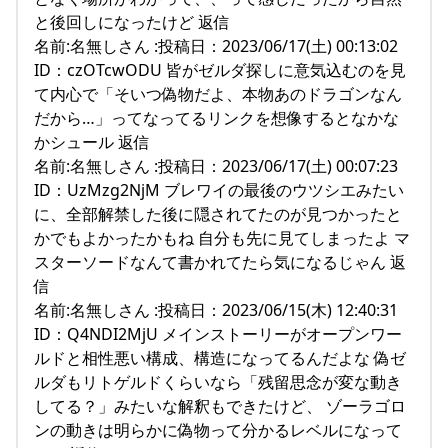
と後回しになったけど 返信
名前:名無しさん :投稿日：2023/06/17(土) 00:13:02
ID：czOTcwODU 皆がゼルダ探しに意気込むのを見
て内心で「そいつ偽物だよ、本物あのドラゴンなん
だから…」ってなってるリンクを想像するとなかな
かシュール 返信
名前:名無しさん :投稿日：2023/06/17(土) 00:07:23
ID：UzMzg2NjM ブレワイの最後のウツシエみたい
に、全部解禁した後に隠されてたのが見つかったと
かでもよかったかもね 自分も先に見てしまったよ マ
スターソードなんて書かれてたら気になるじゃん 返
信
名前:名無しさん :投稿日：2023/06/15(木) 12:40:31
ID：Q4NDI2MjU メインストーリーがオープンワー
ルドと相性悪い構成、構造になってるんだよな 偽ゼ
ルダもリトゲルドくらいなら「残留思念が変な動き
してる？」みたいな解釈もできたけど、 ゾーラゴロ
ンの動きは明らかに偽物って分かるレベルになって