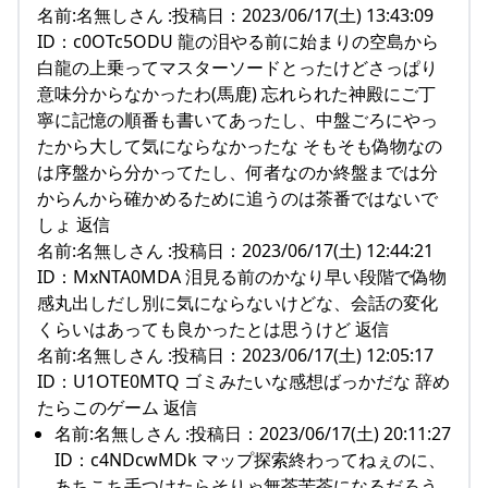
名前:名無しさん :投稿日：2023/06/17(土) 13:43:09
ID：c0OTc5ODU 龍の泪やる前に始まりの空島から
白龍の上乗ってマスターソードとったけどさっぱり
意味分からなかったわ(馬鹿) 忘れられた神殿にご丁
寧に記憶の順番も書いてあったし、中盤ごろにやっ
たから大して気にならなかったな そもそも偽物なの
は序盤から分かってたし、何者なのか終盤までは分
からんから確かめるために追うのは茶番ではないで
しょ 返信
名前:名無しさん :投稿日：2023/06/17(土) 12:44:21
ID：MxNTA0MDA 泪見る前のかなり早い段階で偽物
感丸出しだし別に気にならないけどな、会話の変化
くらいはあっても良かったとは思うけど 返信
名前:名無しさん :投稿日：2023/06/17(土) 12:05:17
ID：U1OTE0MTQ ゴミみたいな感想ばっかだな 辞め
たらこのゲーム 返信
名前:名無しさん :投稿日：2023/06/17(土) 20:11:27
ID：c4NDcwMDk マップ探索終わってねぇのに、
あちこち手つけたらそりゃ無茶苦茶になるだろう