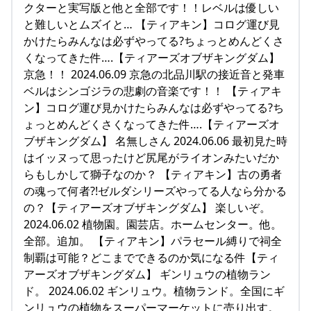
クターと実写版と他と全部です！！レベルは優しい
と難しいとムズイと… 【ティアキン】コログ運び見
かけたらみんなは必ずやってる?ちょっとめんどくさ
くなってきた件….【ティアーズオブザキングダム】
京急！！ 2024.06.09 京急の北品川駅の接近音と発車
ベルはシンゴジラの悲劇の音楽です！！ 【ティアキ
ン】コログ運び見かけたらみんなは必ずやってる?ち
ょっとめんどくさくなってきた件….【ティアーズオ
ブザキングダム】 名無しさん 2024.06.06 最初見た時
はイッヌって思ったけど尻尾がライオンみたいだか
らもしかして獅子なのか？ 【ティアキン】古の勇者
の魂って何者?!ゼルダシリーズやってる人なら分かる
の？【ティアーズオブザキングダム】 楽しいぞ。
2024.06.02 植物園。園芸店。ホームセンター。他。
全部。追加。 【ティアキン】パラセール縛りで祠全
制覇は可能？どこまでできるのか気になる件【ティ
アーズオブザキングダム】 ギンリュウの植物ラン
ド。 2024.06.02 ギンリュウ。植物ランド。全国にギ
ンリュウの植物をスーパーマーケットに売り出す。