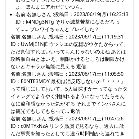
よ。ほんまにアホだこいつら。
名前:名無しさん :投稿日：2023/06/19(月) 16:23:13
ID：k4NDg3NTg そりゃ滅茶苦茶になるだろっ
て…… ブレワイちゃんとプレイした？
名前:名無しさん :投稿日：2023/06/17(土) 11:19:31
ID：UwMjE1NjE ウツシエの記憶がウケたからって、
ただ真似すればいいってもんじゃないのよね あとは
攻略順自由とはいえ、制限かけるところは制限かけ
ないとキャラが無能に見える 返信
名前:名無しさん :投稿日：2023/06/17(土) 11:05:50
ID：E0NTE3MDY 最初は泪反応しないか「？？？」
って感じにしておいて、5人目探すかーってなったタ
イミングでようやく泪触れるようになってたらそん
なに違和感なかった気がする それまでインパさんに
は観光でもしてもらって… 返信
名前:名無しさん :投稿日：2023/06/17(土) 10:47:26
ID：c0MTYxNzA リンク贔屓で見るなら、過去に飛
んだ事実を知ったとしても違う時間軸から連れてき