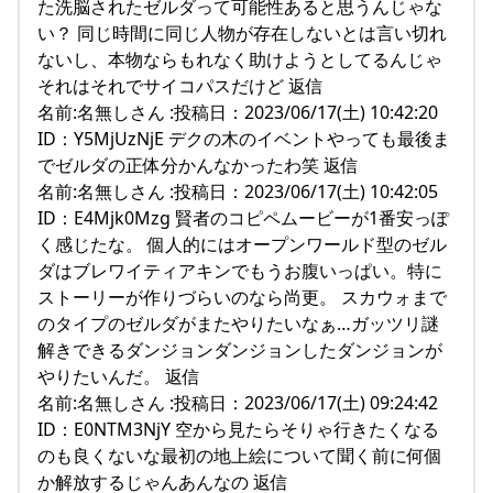
た洗脳されたゼルダって可能性あると思うんじゃな
い？ 同じ時間に同じ人物が存在しないとは言い切れ
ないし、本物ならもれなく助けようとしてるんじゃ
それはそれでサイコパスだけど 返信
名前:名無しさん :投稿日：2023/06/17(土) 10:42:20
ID：Y5MjUzNjE デクの木のイベントやっても最後ま
でゼルダの正体分かんなかったわ笑 返信
名前:名無しさん :投稿日：2023/06/17(土) 10:42:05
ID：E4Mjk0Mzg 賢者のコピペムービーが1番安っぽ
く感じたな。 個人的にはオープンワールド型のゼル
ダはブレワイティアキンでもうお腹いっぱい。特に
ストーリーが作りづらいのなら尚更。 スカウォまで
のタイプのゼルダがまたやりたいなぁ…ガッツリ謎
解きできるダンジョンダンジョンしたダンジョンが
やりたいんだ。 返信
名前:名無しさん :投稿日：2023/06/17(土) 09:24:42
ID：E0NTM3NjY 空から見たらそりゃ行きたくなる
のも良くないな最初の地上絵について聞く前に何個
か解放するじゃんあんなの 返信