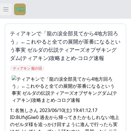
Open main menu
ティアキン
ティアキンで「龍の涙全部見てから4地方回ろ
ティアキン 祠
う」←これやると全ての展開が茶番になるとい
う事実 ゼルダの伝説ティアーズオブザキング
ティアキン 武器
ダム(ティアキン)攻略まとめ-コログ速報
ティアキン 龍の泪
ティアキン 攻略
1: 名無しさん 2023/06/10(土) 19:41:12.17
ID:8UfvJGiw0 過去から帰ってきたかもしれない地上
のゼルダ様を追っかけ回すように進んで行ったら実