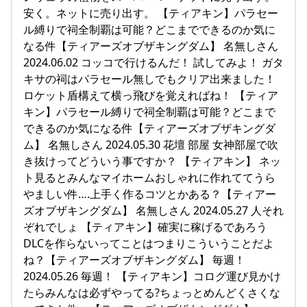
安く。ネットに売り出す。 【ティアキン】パラセー
ル縛りで祠全制覇は可能？どこまでできるのか気に
なる件【ティアーズオブザキングダム】 名無しさん
2024.06.02 コッコで行けるんだ！ 試してみよ！ ガタ
キサの祠はパラセール無しでもクリア出来ました！
ロケット盾構えて横っ飛びを覚えればね！ 【ティア
キン】パラセール縛りで祠全制覇は可能？どこまで
できるのか気になる件【ティアーズオブザキングダ
ム】 名無しさん 2024.05.30 花壇 部屋 女神部屋で吹
き抜けってどういう事ですか？ 【ティアキン】 ネッ
ト見るとみんなマイホームおしゃれに作れててうら
やましい件….上手く作るコツとかある？【ティアー
ズオブザキングダム】 名無しさん 2024.05.27 人それ
ぞれでしょ 【ティアキン】確実に稼げるであろう
DLCを作らないってことはつまりこういうことだよ
ね？【ティアーズオブザキングダム】 毎週！
2024.05.26 毎週！ 【ティアキン】コログ運び見かけ
たらみんなは必ずやってる?ちょっとめんどくさくな