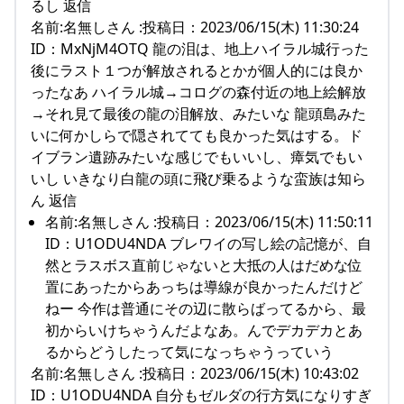
るし 返信
名前:名無しさん :投稿日：2023/06/15(木) 11:30:24
ID：MxNjM4OTQ 龍の泪は、地上ハイラル城行った
後にラスト１つが解放されるとかが個人的には良か
ったなあ ハイラル城→コログの森付近の地上絵解放
→それ見て最後の龍の泪解放、みたいな 龍頭島みた
いに何かしらで隠されてても良かった気はする。ド
イブラン遺跡みたいな感じでもいいし、瘴気でもい
いし いきなり白龍の頭に飛び乗るような蛮族は知ら
ん 返信
名前:名無しさん :投稿日：2023/06/15(木) 11:50:11
ID：U1ODU4NDA ブレワイの写し絵の記憶が、自
然とラスボス直前じゃないと大抵の人はだめな位
置にあったからあっちは導線が良かったんだけど
ねー 今作は普通にその辺に散らばってるから、最
初からいけちゃうんだよなあ。んでデカデカとあ
るからどうしたって気になっちゃうっていう
名前:名無しさん :投稿日：2023/06/15(木) 10:43:02
ID：U1ODU4NDA 自分もゼルダの行方気になりすぎ