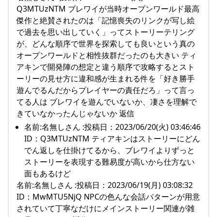
Q3MTUzNTM ブレワイが当時オープンワールド最高
傑作と絶賛されたのは「記憶喪失のリンクが写し絵
で過去を思い出していく」ってストーリーテリング
が、どんな順序で世界を探索しても良いという真の
オープンワールドと相性抜群だったのも大きい ティ
アキンで開発陣の想定と違う順序で攻略するとスト
ーリーの見せ方に違和感が生まれる件を「好き勝手
遊んでるんだからプレイヤーの責任だろ」って言っ
てる人は ブレワイを遊んでいないか、凄さを理解で
きていなかったんじゃないか 返信
名前:名無しさん :投稿日：2023/06/20(火) 03:46:46
ID：Q3MTUzNTM ティアキンはストーリーにどん
でん返しを仕掛けてるから、ブレワイよりずっと
ストーリーを表現する難易度が高いから仕方ない
面もあるけど
名前:名無しさん :投稿日：2023/06/19(月) 03:08:32
ID：MwMTU5NjQ NPCの色んな会話パターンが用意
されていて丁寧なだけにメインストーリー関連が雑