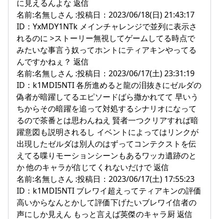
に見えるんよな 返信
名前:名無しさん :投稿日：2023/06/18(日) 21:43:17
ID：YxMDY1NTk メインチャレンジで並列に表示さ
れるのに >ストーリー無視してゲームしてる時点で
みたいな事言う奴ってホントにティアキンやってる
んですかねぇ？ 返信
名前:名無しさん :投稿日：2023/06/17(土) 23:31:19
ID：k1MDI5NTI 各所進めると龍の泪抜きにゼルダの
偽者が暗躍してるエピソードばら撒かれてて 早いう
ちからその暗躍を追って対処するシナリオになって
るので茶番とは思わんねえ 賢者一つクリアすれば暗
躍意図も説明されるし イベントによってはリンクが
出現したゼルダは別人のはずってコンテクストを伝
えてる喋りモーションシーンもあるワッカ遺跡のと
か 他のキャラが信じてくれないだけで 返信
名前:名無しさん :投稿日：2023/06/17(土) 17:55:23
ID：k1MDI5NTI ブレワイ超えってティアキンの評価
高いからなんとかして評価下げたいブレワイ信者の
声にしか見えん もっと言えば英傑のキャラ厨 返信