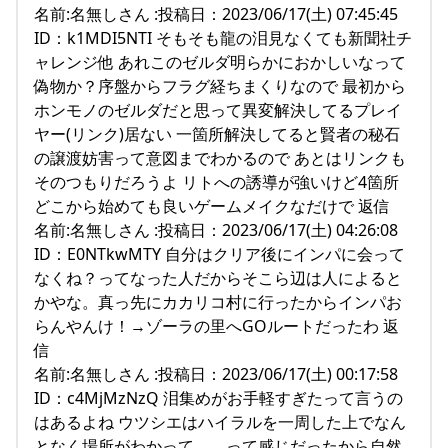
名前:名無しさん :投稿日：2023/06/17(土) 07:45:45
ID：k1MDI5NTI そもそも龍の泪見なくても新聞社チ
ャレンジ他 あれこのゼルダ明らかにおかしいなって
偽物か？序盤からフラグ経ちまくりなので 最初から
ホンモノのゼルダだと思って異変解決してるプレイ
ヤー(リンク)居ない 一箇所解決してると賢者の秘石
の譲渡妨害って意図までわかるので あとはリンクも
そのつもりだろうよ リトへの誘導が強いけど4箇所
どこから始めても良いゲームメイクなだけで 返信
名前:名無しさん :投稿日：2023/06/17(土) 04:26:08
ID：E0NTkwMTY 自分はクリア後にインパに会って
なくね？ってなった人だからそこら辺は人によると
かやな。真っ先にカカリコ村に行ったからインパお
らんやんけ！→ゾーラの里へGOルートだったわ 返
信
名前:名無しさん :投稿日：2023/06/17(土) 00:17:58
ID：c4MjMzNzQ 泪集めがお手軽すぎたって言うの
はあるよね ウツシエはハイラルを一周した上でなん
となく場所がわかって、、って感じだったから自然