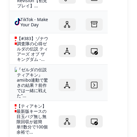
Revision【初見
プレイ】...
TikTok - Make
Your Day
【#383】ゾナウ
調査隊の心得ゼ
ルダの伝説 ティ
アーズ オブ ザ
キングダム -...
『ゼルダの伝説
ティアキン』
amiibo連動で驚
きの結果？前作
では一緒に戦え
た“...
【ティアキン】
最新版キースの
目玉バグ無し無
限回収が超簡
単!!数分で100個
余裕で...