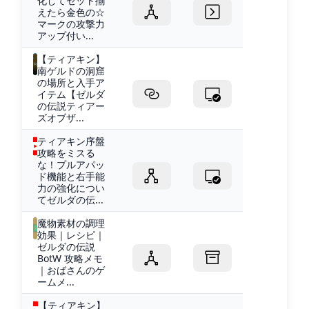
化してセット揃
えたら金色の☆
マークの攻撃力
アップ付い...
【ティアキン】︎
南ゲルドの洞窟
の場所と入手ア
イテム【ゼルダ
の伝説ティアー
ズオブザ...
ティアキン序盤
攻略をミスる
な！プルアパッ
ド機能と右手能
力の強化につい
てゼルダの伝...
魔物素材の調理
効果｜レシピ｜
ゼルダの伝説
BotW 攻略メモ
｜おばさんのゲ
ームメ...
【ティアキン】