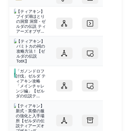
【ティアキン】
ブイダ湖ほとり
の洞窟 洞窟 - ゼ
ルダの伝説 ティ
アーズオブザ...
【ティアキン】
バミトカの祠の
攻略方法！【ゼ
ルダの伝説
TotK】
「ガノンドロフ
討伐」ゼルダ テ
ィアキン攻略
「メインチャレ
ンジ編」【ゼル
ダの伝説テ...
【ティアキン】
新式・英傑の服
の強化と入手場
所【ゼルダの伝
説ティアーズオ
ブザキング...