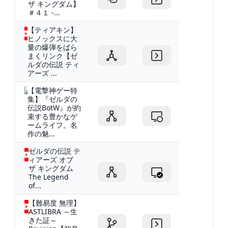
ザ キングダム】
＃４１ -...
【ティアキン】
ヒノックスに大
量の爆弾をばら
まくリンク【ゼ
ルダの伝説 ティ
アーズ ...
【電撃神ゲー特
集】『ゼルダの
伝説BotW』が約
束する豊かなゲ
ームライフ。名
作の魅...
ゼルダの伝説 テ
ィアーズ オブ
ザ キングダム
The Legend
of...
【難易度 無理】
ASTLIBRA ～生
きた証～