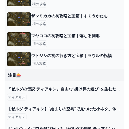
祠の攻略
ザンミカカの祠攻略と宝箱｜すくうかたち
祠の攻略
マヤココの祠攻略と宝箱｜落ちる刹那
祠の攻略
ウトジシの祠の行き方と宝箱｜ラウルの祝福
祠の攻略
注目🎰
『ゼルダの伝説 ティアキン』自由な“掛け算の遊び”を生むために。「全部物理で作る」を決断するまで【GDC 2024】 ゲーム・エンタメ最新情報のファミ通.com
ティアキン
【ゼルダ ティアキン】“始まりの空島”で見つけた小ネタ。体当たりが強い鳥、コログはフックに直付け可能!?【ティアーズ オブ ザ キングダム】 ゲーム・エンタメ最新情報のファミ通.com
ティアキン
リンクのように空を飛びたい？『ゼルダの伝説 ティアキン』ゾナウギア・翼の「ラグマット」が原作再現すぎる（インサイド） - Yahoo!ニュース