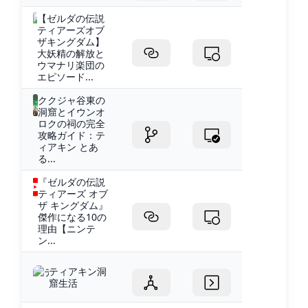
【ゼルダの伝説
ティアーズオブ
ザキングダム】
大妖精の解放と
ウマナリ楽団の
エピソード...
ククジャ谷東の
洞窟とイウンオ
ロクの祠の完全
攻略ガイド：テ
ィアキン とあ
る...
『ゼルダの伝説
ティアーズ オブ
ザ キングダム』
傑作になる10の
理由【ニンテ
ン...
ティアキン洞
窟生活