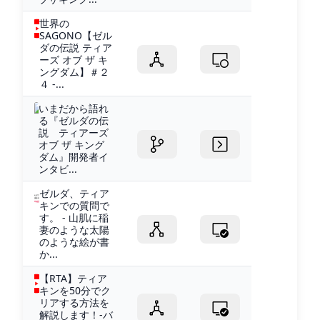
世界の
SAGONO【ゼル
ダの伝説 ティア
ーズ オブ ザ キ
ングダム】＃２
４ -...
いまだから語れ
る『ゼルダの伝
説 ティアーズ
オブ ザ キング
ダム』開発者イ
ンタビ...
ゼルダ、ティア
キンでの質問で
す。 - 山肌に稲
妻のような太陽
のような絵が書
か...
【RTA】ティア
キンを50分でク
リアする方法を
解説します！-バ