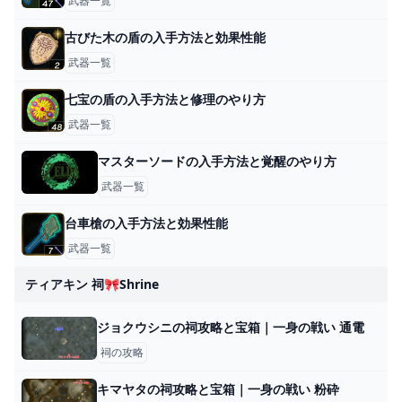
武器一覧
古びた木の盾の入手方法と効果性能
武器一覧
七宝の盾の入手方法と修理のやり方
武器一覧
マスターソードの入手方法と覚醒のやり方
武器一覧
台車槍の入手方法と効果性能
武器一覧
ティアキン 祠🎀shrine
ジョクウシニの祠攻略と宝箱｜一身の戦い 通電
祠の攻略
キマヤタの祠攻略と宝箱｜一身の戦い 粉砕