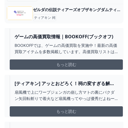
ゼルダの伝説ティアーズオブザキングダムティアキンについて。祠以... - Yahoo!知恵袋
ティアキン 祠
ゲームの高価買取情報｜BOOKOFF(ブックオフ)
BOOKOFFでは、ゲームの高価買取を実施中！最新の高価
買取アイテムを多数掲載しています。高価買取リストは
こちらからご確認ください。
もっと読む
[ティアキン] アッとおどろく！祠の変すぎる解き
方８選 [ゼルダの伝説 ティアーズ オブ ザ キングダ
扇風機で上にワープジェンガの崩し方マトの裏にバクダ
ム] - YOUTUBE
ン矢回転斬りで着火など扇風機ってやっぱ優秀だよねー■
技の発見者様、コメントいただければ概要欄にリンク等
記載させて頂きます#祠は別解が正攻法#ティアキン#バグ
もっと読む
#小ネタ#裏技#ぶらリンク