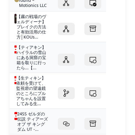
found –
Motionics LLC
【霧の戦場のヴ
ェルディーナ】
ブレイクの方法
と有効活用の仕
方│KOUs...
【ティアキン】
ハイラルの雪山
にある洞窟の宝
箱を取りに行っ
たら...【...
【生ティキン】
依頼を受けて、
監視砦の望遠鏡
のところにプル
アちゃんを設置
してみる生...
24SS ゼルダの
伝説 ティアーズ
オブ ザ キング
ダム UT -...