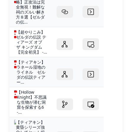
略】正攻法は完
全無視！難解な
祠のズルい解き
方８選【ゼルダ
の伝...
【超やりこみ】
ゼルダの伝説 テ
ィアーズ オブ
ザ キングダム
【完全初見】 -...
【ティアキン】
ラネール湿地の
ライネル ゼル
ダの伝説ティア
ー...
【Hollow
Knight】不思議
な生物が潜む洞
窟を探索する6
-...
【ティアキン】
黄昏シリーズ強