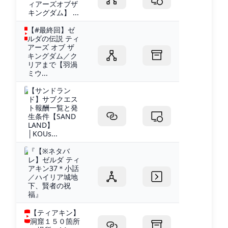
ィアーズオブザ
キングダム】 ...
【#最終回】ゼ
ルダの伝説 ティ
アーズ オブ ザ
キングダム／ク
リアまで【羽渦
ミウ...
【サンドラン
ド】サブクエス
ト報酬一覧と発
生条件【SAND
LAND】
│KOUs...
『【※ネタバ
レ】ゼルダ ティ
アキン37＊小話
／ハイリア城地
下、賢者の祝
福』
【ティアキン】
洞窟１５０箇所