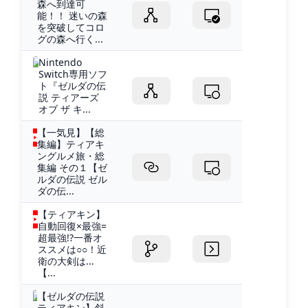
森へ到達可
能！！ 迷いの森
を突破してコロ
グの森へ行く...
Nintendo
Switch専用ソフ
ト『ゼルダの伝
説 ティアーズ
オブ ザ キ...
【一気見】【総
集編】ティアキ
ングルメ旅・総
集編 その１【ゼ
ルダの伝説 ゼル
ダの伝...
【ティアキン】
自動回復×最強=
超最強!?一番オ
ススメは○○！近
衛の大剣は...
【...
【ゼルダの伝説
ティアキン】斜