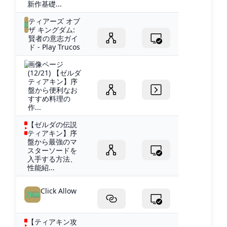
新作基礎...
ティアーズ オブ
ザ キングダム:
賢者の意志ガイ
ド - Play Trucos
画像ページ
(12/21) 【ゼルダ
ティアキン】序
盤から便利なお
すすめ料理の
作...
【ゼルダの伝説
ティアキン】序
盤から最強のマ
スターソードを
入手する方法、
性能紹...
Click Allow
【ティアキン攻