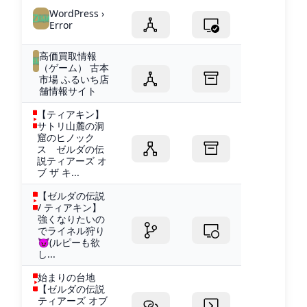
WordPress ›
Error
高価買取情報
（ゲーム） 古本
市場 ふるいち店
舗情報サイト
【ティアキン】
サトリ山麓の洞
窟のヒノック
ス ゼルダの伝
説ティアーズ オ
ブ ザ キ...
【ゼルダの伝説
/ ティアキン】
強くなりたいの
でライネル狩り
😈(ルピーも欲
し...
始まりの台地
【ゼルダの伝説
ティアーズ オブ