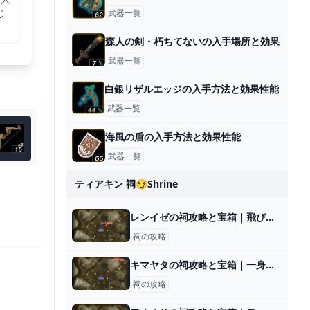
じ
武器一覧
森人の剣・朽ちてないの入手場所と効果
武器一覧
白銀リザルエッジの入手方法と効果性能
武器一覧
海風の盾の入手方法と効果性能
武器一覧
ティアキン 祠😏shrine
レンイゼの祠攻略と宝箱｜飛び立つかたち
祠の攻略
キマヤタの祠攻略と宝箱｜一身の戦い 粉砕
祠の攻略