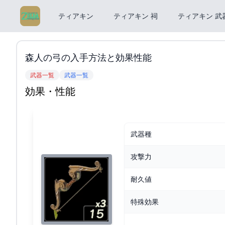
ティアキン
ティアキン 祠
ティアキン 武
森人の弓の入手方法と効果性能
武器一覧
武器一覧
効果・性能
武器種
攻撃力
耐久値
特殊効果