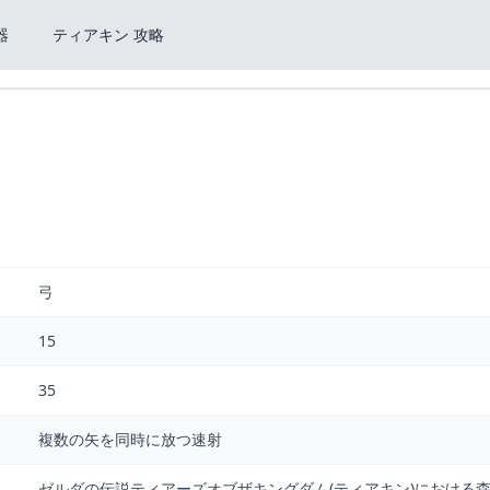
器
ティアキン 攻略
弓
15
35
複数の矢を同時に放つ速射
ゼルダの伝説ティアーズオブザキングダム(ティアキン)における