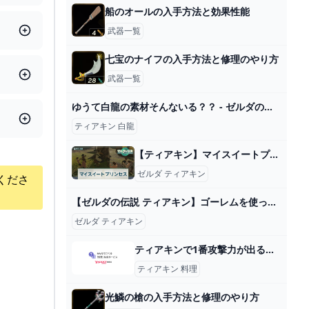
船のオールの入手方法と効果性能
武器一覧
七宝のナイフの入手方法と修理のやり方
武器一覧
ゆうて白龍の素材そんないる？？ - ゼルダの伝説まとめ速報｜ティアキン｜ブレワイ
ティアキン 白龍
【ティアキン】マイスイートプリンセスの攻略と報酬【ゼルダの伝説ティアーズオブザキングダム】 - 神ゲー攻略
ゼルダ ティアキン
くださ
【ゼルダの伝説 ティアキン】ゴーレムを使ったアイテム増殖バグが最強すぎる！ やり方解説 - YouTube
ゼルダ ティアキン
ティアキンで1番攻撃力が出るのはバク無しでなんですか？モルドらジ... - Yahoo!知恵袋
ティアキン 料理
光鱗の槍の入手方法と修理のやり方