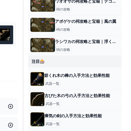
ワオオサの祠攻略と宝箱｜テコのちから
祠の攻略
アポゲケの祠攻略と宝箱｜風の翼
祠の攻略
ラシワカの祠攻略と宝箱｜浮くちから
祠の攻略
注目🎰
節くれ木の棒の入手方法と効果性能
武器一覧
古びた木の弓の入手方法と効果性能
武器一覧
瘴気の剣の入手方法と効果性能
武器一覧