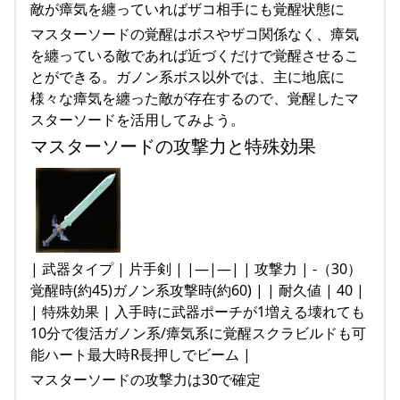
敵が瘴気を纏っていればザコ相手にも覚醒状態に
マスターソードの覚醒はボスやザコ関係なく、瘴気
を纏っている敵であれば近づくだけで覚醒させるこ
とができる。ガノン系ボス以外では、主に地底に
様々な瘴気を纏った敵が存在するので、覚醒したマ
スターソードを活用してみよう。
マスターソードの攻撃力と特殊効果
| 武器タイプ | 片手剣 | |—|—| | 攻撃力 | -（30）
覚醒時(約45)ガノン系攻撃時(約60) | | 耐久値 | 40 |
| 特殊効果 | 入手時に武器ポーチが1増える壊れても
10分で復活ガノン系/瘴気系に覚醒スクラビルドも可
能ハート最大時R長押しでビーム |
マスターソードの攻撃力は30で確定