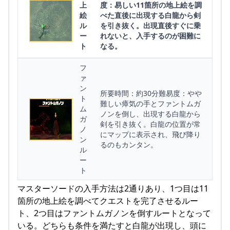
上
度：易しい11箇所の地上絵を調
絵
べた直後に出現する白龍から剣
ル
を引き抜く。出現直後すぐに乗
ー
れないと、入手するのが困難に
ト
なる。
フ
ァ
ン
所要時間：約30分難易度：やや
ト
難しい瘴気の手とファントムガ
ム
ノンを倒し、出現する白龍から
ガ
剣を引き抜く。白龍の位置が常
ノ
にマップに表示され、飛び降り
ン
るのもカンタン。
ル
ー
ト
マスターソードの入手方法は2通りあり、1つ目は11
箇所の地上絵を調べてクエストを完了させるルー
ト、2つ目はファントムガノンを倒すルートとなって
いる。どちらも条件を満たすと白龍が出現し、頭に