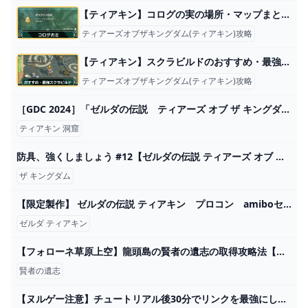
【ティアキン】コログの実の場所・マップまとめ｜全900箇所【ゼルダの伝説ティアーズオブザキングダム】
ティアーズオブザキングダム(ティアキン)攻略
【ティアキン】スクラビルドのおすすめ・最強素材【ゼルダの伝説ティアーズオブザキングダム】
ティアーズオブザキングダム(ティアキン)攻略
［GDC 2024］「ゼルダの伝説 ティアーズ オブ ザ キングダム」の自由な遊びは，現実的な物理のルールで世界ができていたからだった
ティアキン 洞窟
防具、強くしましょう #12【ゼルダの伝説 ティアーズ オブ ザ キングダム】 - YouTube
ザ キングダム
【限定製作】 ゼルダの伝説 ティアキン プロコン amiboセット ゲームキャラクター - pos.ucp.br
ゼルダ ティアキン
【フォローネ草原上空】龍頭島の賢者の遺志の取得攻略法【ゼルダの伝説ティアーズオブザキングダム】 - YouTube
賢者の遺志
【ヌルゲー注意】チュートリアル後30分でリンクを最強にしてしまう方法徹底解説【初心者必見】【ゼルダの伝説ティアーズオブザキングダム】【Totk】 - YouTube