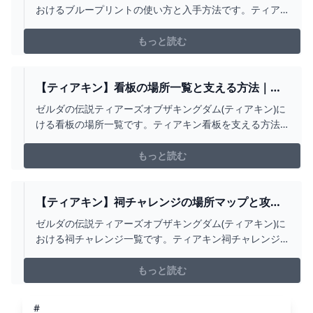
キングダム】
おけるブループリントの使い方と入手方法です。ティア
キン5つ目の能力「ブループリント」の使い方や入手方法
を掲載しています。
もっと読む
【ティアキン】看板の場所一覧と支える方法｜カ
バンダ看板【ゼルダの伝説ティアーズオブザキン
ゼルダの伝説ティアーズオブザキングダム(ティアキン)に
グダム】
ける看板の場所一覧です。ティアキン看板を支える方法
をはじめ、カバンダの看板の場所とマップ位置を全て掲
載しています。
もっと読む
【ティアキン】祠チャレンジの場所マップと攻略
一覧【ゼルダの伝説ティアーズオブザキングダ
ゼルダの伝説ティアーズオブザキングダム(ティアキン)に
ム】
おける祠チャレンジ一覧です。ティアキン祠チャレンジ
攻略をはじめ、依頼人の場所やどの祠が出現するかをマ
ップで掲載しています。
もっと読む
#