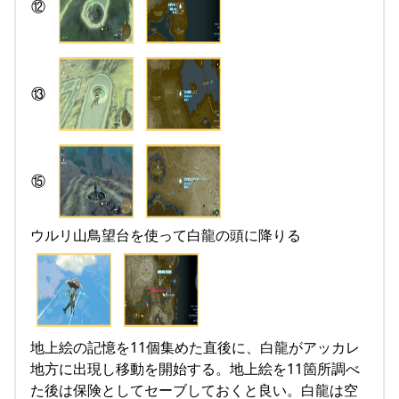
⑫
⑬
⑮
ウルリ山鳥望台を使って白龍の頭に降りる
地上絵の記憶を11個集めた直後に、白龍がアッカレ
地方に出現し移動を開始する。地上絵を11箇所調べ
た後は保険としてセーブしておくと良い。白龍は空