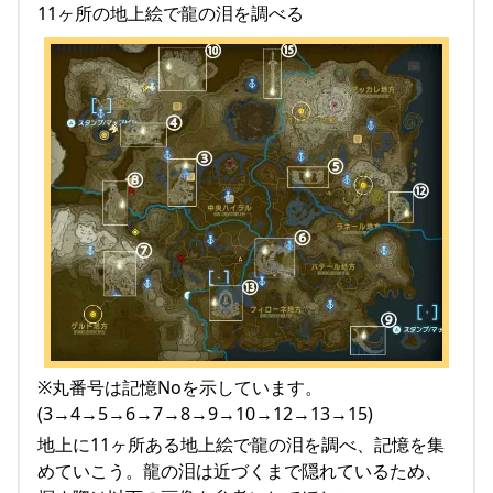
11ヶ所の地上絵で龍の泪を調べる
※丸番号は記憶Noを示しています。
(3→4→5→6→7→8→9→10→12→13→15)
地上に11ヶ所ある地上絵で龍の泪を調べ、記憶を集
めていこう。龍の泪は近づくまで隠れているため、