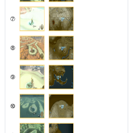
⑦
⑧
⑨
⑩