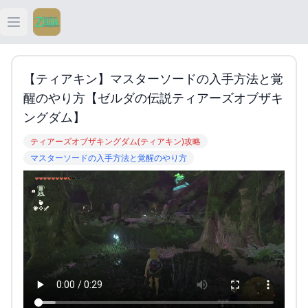
Open main menu
ティアキン
【ティアキン】マスターソードの入手方法と覚
ティアキン 祠
醒のやり方【ゼルダの伝説ティアーズオブザキ
ングダム】
ティアキン 武器
ティアーズオブザキングダム(ティアキン)攻略
マスターソードの入手方法と覚醒のやり方
ティアキン 攻略