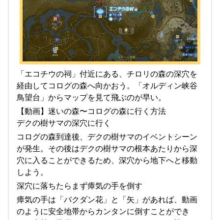
「エコチウの祠」付近にある、チロリの森の深穴を
経由してコログの森へ向かおう。「オルディン峡谷
鳥望台」からマップを見て飛ぶのが早い。
【動画】迷いの森〜コログの森に行く方法
デクの樹サマの深穴に行く
コログの森到達後、デクの樹サマのイベントシーン
が発生。その後はデクの樹サマの根本あたりから深
穴に入ることができるため、深穴から地下へと移動
しよう。
深穴に落ちたらまず瘴気の手を倒す
瘴気の手は「バクダン花」と「矢」があれば、動画
のように安全地帯からカンタンに倒すことができ