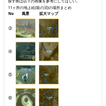
探す際は以下の画像を参考にしてほしい。
11ヶ所の地上絵(龍の泪)の場所まとめ
No
風景
拡大マップ
③
④
⑤
⑥