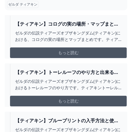
ゼルダ ティアキン
【ティアキン】コログの実の場所・マップまとめ
｜全900箇所【ゼルダの伝説ティアーズオブザキン
ゼルダの伝説ティアーズオブザキングダム(ティアキン)に
グダム】
おける、コログの実の場所とマップまとめです。ティア
キンコログを入手できる場所をはじめ、使い道や交換数
まで掲載しています。
もっと読む
【ティアキン】トーレルーフのやり方と出来るこ
と【ゼルダの伝説ティアーズオブザキングダム】
ゼルダの伝説ティアーズオブザキングダム(ティアキン)に
おけるトーレルーフのやり方です。ティアキントーレル
ーフのやり方や出来ること、その解放条件を掲載してい
ます。
もっと読む
【ティアキン】ブループリントの入手方法と使い
方｜5つ目の能力【ゼルダの伝説ティアーズオブザ
ゼルダの伝説ティアーズオブザキングダム(ティアキン)に