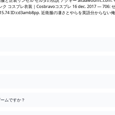
と正装リンゼル ゼルダの伝説 アクキー altaawounfc.com.
レ衣装｜Cosbravoコスプレ 16 dec. 2017 — 706:
27:15.74 ID:cd3amb8pp. 近衛服の凄さとやらを英語分からない
ゲームですか？