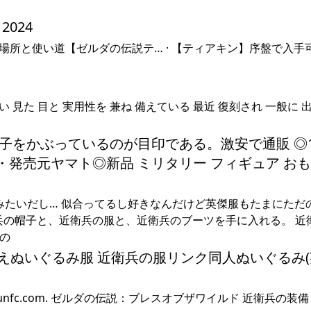
024
の入手場所と使い道【ゼルダの伝説テ… · 【ティアキン】序盤で入
い 見た 目と 実用性を 兼ね 備えている 最近 復刻され 一般に 
をかぶっているのが目印である。激安で通販 ◎1
・発売元ヤマト◎新品 ミリタリー フィギュア お
と着てたみたいだし… 似合ってるし好きなんだけど英傑服もたまにただ
 †. 近衛兵の帽子と、近衛兵の服と、近衛兵のブーツを手に入れる。 
服の
替えぬいぐるみ服 近衛兵の服リンク同人ぬいぐるみ
unfc.com. ゼルダの伝説：ブレスオブザワイルド 近衛兵の装備