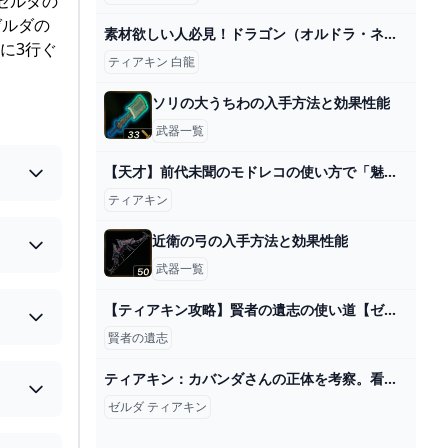
 ゼルダの
 ゼルダの
素材欲しい人必見！ドラゴン（オルドラ・ネルドラ・フロドラ・白龍）の周回ルートや仕様を解説！【ゼルダの伝説 ティアキン】 - YouTube
俺に3行ぐ
ティアキン 白龍
ソリの大うちわの入手方法と効果性能
武器一覧
【天才】前代未聞のモドレコの使い方で「魅せる」天才現る！【ティアキン】【面白クリップ集】 - YouTube
ティアキン
近衛の弓の入手方法と効果性能
武器一覧
【ティアキン攻略】賢者の遺志の使い道【ゼルダの伝説】#tearsofthekingdom #shorts - YouTube
賢者の遺志
ティアキン：カバンダさんの正体を考察。看板の場所（全81カ所）もマップで解説【ゼルダ ティアーズ オブ ザ キングダム日記＃67】 - 電撃オンライン
ゼルダ ティアキン