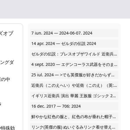
ズオブ
7 iun. 2024 — 2024-06-07. 2024
14 apr. 2024 — ゼルダの伝説 2024
ゼルダの伝説：ブレスオブザワイルド 近衛兵の装備 近衛騎士リンク コスプレ衣装 安い価格で通販中、新規会員には500ポイントを進呈します！原作100％フル再現！4 2024
4 sept. 2020 — エデンコーラス武器をそのまま使いたいと思っていたら、 2024
25 iul. 2024 — >でも英傑服が好きだからずっと着てたみたいだし… 2024
屋の中
近衛兵（このえへい）や近衛（このえ）（英: royal guard）とは、君主を護衛（警護）する（君主 2024
イギリス近衛兵 演出 華麗 王族服 ゴシック 2024
s
16 dec. 2017 — 706: 2024
鮮やかな紅色の服と、紅色の布が垂れた帽子をかぶっているのが目印である。激安で通販 ◎1/6☆英近衛兵（冬服：赤）☆ドラゴン製70113・発売元ヤマト◎新品 ミリタリー フィギュア おもちゃ、ゲーム.近衛兵装備 2024
リンク(英傑の服) ぬいぐるみリンク着せ替えぬいぐるみ服 近衛兵の服リンク同人ぬいぐるみ(英傑服) と 近衛服 2024
や特殊効