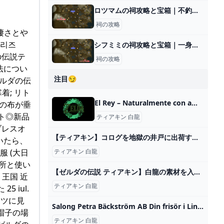
ロツマムの祠攻略と宝箱｜不釣り合いな関係
祠の攻略
服の凄さとや
시리즈
シフミミの祠攻略と宝箱｜一身の戦い 水流
ルダの伝説テ
祠の攻略
法につい
注目😏
ゼルダの伝
寒着; リト
El Rey – Naturalmente con amor
色の布が垂
ト◎新品
ティアキン 白龍
ブレスオ
【ティアキン】コログを地獄の井戸に出荷する厄災リンク【ゼルダの伝説 ティアーズ オブ ザ キングダム】 - YouTube
ていたら、
服 (大日
ティアキン 白龍
場所と使い
【ゼルダの伝説 ティアキン】白龍の素材を入手できたら…【ゼルダ・ティアキン・おもしろクリップ】 - YouTube
 王国 近
ティアキン 白龍
 iul.
ャツに見
Salong Petra Bäckström AB Din frisör i Lindholmen Göteborg
の帽子の場
ティアキン 白龍