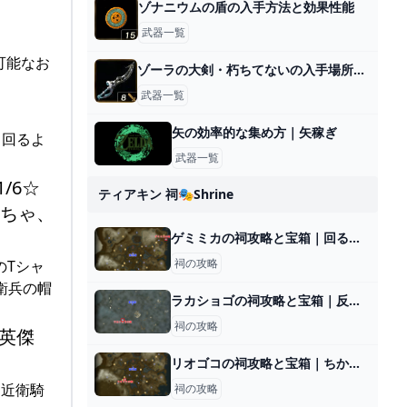
ゾナニウムの盾の入手方法と効果性能
武器一覧
手可能なお
ゾーラの大剣・朽ちてないの入手場所と効果
武器一覧
矢の効率的な集め方｜矢稼ぎ
出回るよ
武器一覧
/6☆
ティアキン 祠🎭shrine
もちゃ、
ゲミミカの祠攻略と宝箱｜回るちから
祠の攻略
のTシャ
近衛兵の帽
ラカショゴの祠攻略と宝箱｜反射するもの
祠の攻略
(英傑
リオゴコの祠攻略と宝箱｜ちからの伝達
 近衛騎
祠の攻略