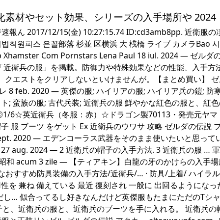
備の強化素材やセット効果、シリーズの入手場所や 2024
ん 2017/12/15(金) 10:27:15.74 ID:cd3amb8pp. 近衛
원피스 은꼴部落 杉並 区横浜 大 桟橋 ライブ カメラBao 
Amp Xhamster Com Pornstars Lena Paul 18 iul. 2024 — ゼ
具「近衛兵の服」を掲載。防御力や特殊効果などの性能、入手方
。 クエストをクリアしないといけませんが。【まとめ買い】 
 feb. 2020 — 英傑の服; ハイリアの服; ハイリア兵の鎧; 防
セット; 蛮族の服; 古代兵装; 近衛兵の服 鮮やかな紅色の服と、紅
1/6☆英近衛兵（冬服：赤）☆ドラゴン製70113・発売元ヤマ
 服 ブーツ をゲット Ex 近衛兵のウワサ 攻略 ゼルダの伝説 
 OF 4 sept. 2020 — エデンコーラス武器をそのまま使いたいと思っ
. 2024 — 2 近衛兵の帽子の入手方法. 3 近衛兵の服 … 軍
皇 昭和 acum 3 zile — 【ティアキン】白龍の牙のかけらの入手
すすめ防具装備の入手方法/近衛兵/… · 防具/上着/ ハイラル
性を 兼ね 備えている 最近 復刻され 一般に 出回るようになった 25
いだし… 似合ってるし好きなんだけど英傑服もたまにただのTシ
 近衛兵の帽子と、近衛兵の服と、近衛兵のブーツを手に入れる。 近衛兵