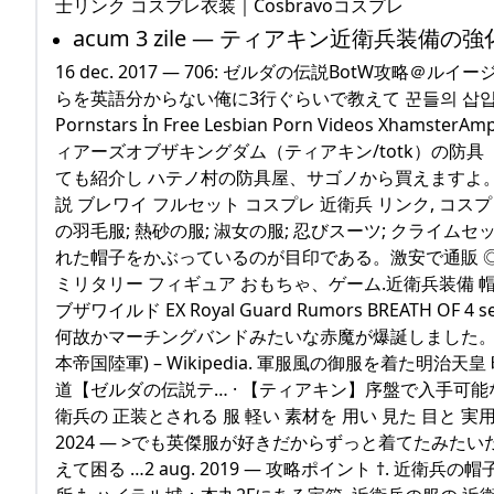
士リンク コスプレ衣装｜Cosbravoコスプレ
acum 3 zile — ティアキン近衛兵装
16 dec. 2017 — 706: ゼルダの伝説BotW攻略＠ルイージ速報
らを英語分からない俺に3行ぐらいで教えて 꾼들의 삽입법칙
Pornstars İn Free Lesbian Porn Videos Xhamster
ィアーズオブザキングダム（ティアキン/totk）の防
ても紹介し ハテノ村の防具屋、サゴノから買えますよ
説 ブレワイ フルセット コスプレ 近衛兵 リンク, コスプレ 8
の羽毛服; 熱砂の服; 淑女の服; 忍びスーツ; クライム
れた帽子をかぶっているのが目印である。激安で通販 ◎
ミリタリー フィギュア おもちゃ、ゲーム.近衛兵装備 帽子
ブザワイルド EX Royal Guard Rumors BREATH
何故かマーチングバンドみたいな赤魔が爆誕しました。27 aug
本帝国陸軍) – Wikipedia. 軍服風の御服を着た明治天
道【ゼルダの伝説テ… · 【ティアキン】序盤で入手可能なお
衛兵の 正装とされる 服 軽い 素材を 用い 見た 目と 実用
2024 — >でも英傑服が好きだからずっと着てたみた
えて困る …2 aug. 2019 — 攻略ポイント †.