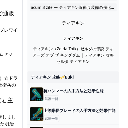
acum 3 zile — ティアキン近衛兵装備の強化素材やセット効果、シリーズの入手場所や 2024
で通販
ティアキン
 ブレワイ
ティアキン
ティアキン（Zelda Totk）ゼルダの伝説 ティ
イムセッ
アーズ オブ ザ キングダム | ティアキン 攻略
ゼルダ ティアキン
ティアキン 攻略🎺buki
赤）☆ドラ
 近衛兵の
杭ハンマーの入手方法と効果性能
（君主
武器一覧
上等隊長ブレードの入手方法と効果性能
爆誕しまし
武器一覧
を着た明治