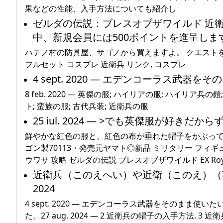
果などの性能、入手方法についても紹介し
ゼルダの伝説：ブレスオブザワイルド 近衛
中、新規会員には500ポイントを進呈します！
ハテノ村の防具屋、サゴノから買えますよ。 クエスト
フルセット コスプレ 近衛兵 リンク, コスプレ
4 sept. 2020 — エデンコーラス武器
8 feb. 2020 — 英傑の服; ハイリアの服; ハイリア兵
ト; 蛮族の服; 古代兵装; 近衛兵の服
25 iul. 2024 — >でも英傑服が好きだ
鮮やかな紅色の服と、紅色の布が垂れた帽子をかぶって
ゴン製70113・発売元ヤマト◎新品 ミリタリー フィギュ
ウワサ 攻略 ゼルダの伝説 ブレスオブザワイルド EX Royal Gu
近衛兵（このえへい）や近衛（このえ）（英: 
2024
4 sept. 2020 — エデンコーラス武器をそのま
た。27 aug. 2024 — 2 近衛兵の帽子の入手方法. 3 近