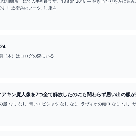
城訓練所」にて入手可能です。18 apr. 2018 — 突き当たりを左
！ 近衛兵のブーツ. 1. 服を
24
 デクの樹（木）はコログの森にいる
4 — ティアキン魔人像を7つ全て解放したのにも関わらず思い出の服
思い出の服 なし なし. 青いエビシャツ なし なし. ラヴィオの頭巾 なし なし. 