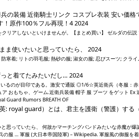
兵の装備 近衛騎士リンク コスプレ衣装 安い価格
原作100％フル再現！4 2024
をクリアしないといけませんが。【まとめ買い】 ゼルダの伝説
をそのまま使いたいと思っていたら、 2024
の鎧; 防寒着; リトの羽毛服; 熱砂の服; 淑女の服; 忍びスーツ; クラ
からずっと着てたみたいだし… 2024
いるのが目印である。激安で通販 ◎1/6☆英近衛兵（冬服：
ア おもちゃ、ゲーム.近衛兵装備 帽子 服 ブーツ をゲット Ex
ard Rumors BREATH OF
royal guard）とは、君主を護衛（警護）する
ま使いたいと思っていたら、 何故かマーチングバンドみたいな赤魔が
衛兵の服 … 軍服 (大日本帝国陸軍) – Wikipedia. 軍服風の御服