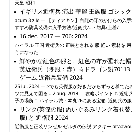
天皇 昭和
イギリス近衛兵 演出 華麗 王族服 ゴシック 2
acum 3 zile — 【ティアキン】白龍の牙のかけら
すすめ防具装備の入手方法/近衛兵/… · 防具/上着/
16 dec. 2017 — 706: 2024
ハイラル 王国 近衛兵の 正装とされる 服 軽い 素材を 用
うになった
鮮やかな紅色の服と、紅色の布が垂れた帽子
英近衛兵（冬服：赤）☆ドラゴン製70113
ゲーム.近衛兵装備 2024
25 iul. 2024 — >でも英傑服が好きだからずっ
ツに見えて困る …2 aug. 2019 — 攻略ポイント
子の場所 †. ハイラル城：本丸2Fにある宝箱. 近衛兵の
リンク(英傑の服) ぬいぐるみリンク着せ
服) と 近衛服 2024
近衛服と正装リンゼル ゼルダの伝説 アクキー altaawo