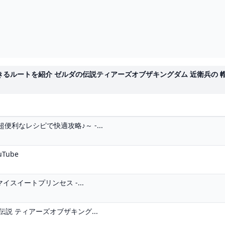
ルートを紹介 ゼルダの伝説ティアーズオブザキングダム 近衛兵の 帽子
便利なレシピで快適攻略♪～ -...
Tube
スイートプリンセス -...
伝説 ティアーズオブザキング...