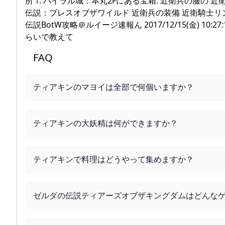
所 †. ハイラル城：本丸2Fにある宝箱. 近衛兵の服の 近衛服
伝説：ブレスオブザワイルド 近衛兵の装備 近衛騎士リンク コスプ
伝説BotW攻略＠ルイージ速報ん 2017/12/15(金) 10:
らいで教えて
FAQ
ティアキンのマヨイは全部で何個いますか？
ティアキンの大妖精は何ができますか？
ティアキンで料理はどうやって集めますか？
ゼルダの伝説ティアーズオブザキングダムはどんな