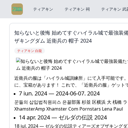
ティアキン
ティアキン 祠
ティアキン 武
知らないと後悔 始めてすぐハイラル城で最強装
ザキングダム 近衛兵の 帽子 2024
ティアキン 白龍
近衛兵の服は「ハイラル城訓練所」にて入手可能です。18 
に、宝箱があります！ これで、「近衛兵の服」ゲットです！
7 iun. 2024 — 2024-06-07. 2024
꾼들의 삽입법칙원피스 은꼴部落 杉並 区横浜 大 桟橋 ライブ カメラB
XhamsterAmp Xhamster Com Pornstars Lena Paul
14 apr. 2024 — ゼルダの伝説 2024
18 iul. 2024 — ゼルダの伝説ティアーズオブザ