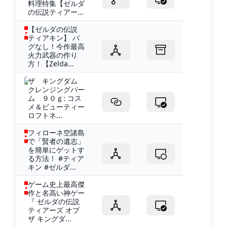
料理特集【ゼルダ
の伝説ティアー...
【ゼルダの伝説
ティアキン】 バ
グなし！今作最高
火力武器の作り
方！【Zelda...
ザ キングダム
クレンジングバー
ム ９０ｇ: コス
メ＆ビューティー
ロフトネ...
フィローネ空諸島
で「賢者の遺志」
を簡単にゲットす
る方法！ #ティア
キン #ゼルダ...
ゲーム史上最高傑
作と名高い神ゲー
『 ゼルダの伝説
ティアーズ オブ
ザ キングダ...