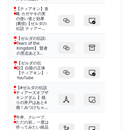
【ティアキン】攻
略 カガヤキの実
の使い道と効果
(裏技)【ゼルダの
伝説 ティアー...
【ゼルダの伝説:
Tears of the
Kingdom】 賢者
の意志あと3...
【ゼルダの伝
説】白龍の正体
【ティアキン】 -
YouTube
【#ゼルダの伝説
ティアーズオブザ
キングダム 】残
りの井戸はあと4
個！みつけちゃ...
牛丼、クレープ、
ただの岩… 一度は
作ってみたい絶品