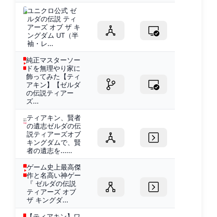
ユニクロ公式 ゼ
ルダの伝説 ティ
アーズ オブ ザ キ
ングダム UT（半
袖・レ...
純正マスターソー
ドを無理やり家に
飾ってみた【ティ
アキン】【ゼルダ
の伝説ティアー
ズ...
ティアキン、賢者
の遺志ゼルダの伝
説ティアーズオブ
キングダムで、賢
者の遺志を......
ゲーム史上最高傑
作と名高い神ゲー
『 ゼルダの伝説
ティアーズ オブ
ザ キングダ...
【ティアキン】ワ