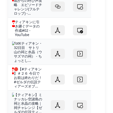
底からの呼び声攻
略 エピソードチ
ャレンジ(フルテ
ロップ) -...
ティアキンに引
き継ぐデータの
作成#02 -
YouTube
TotKティアキン・
32日目 サトリ
山の祠と水晶（ウ
サズマの祠） - ち
ょっとし...
🔴【#ティアキン
】＃２６ 今日で
お前は終わりだ！
#ゼルダの伝説テ
ィアーズオブ...
【ティアキン】ミ
ナッカレ空諸島の
祠と水晶の攻略｜
祠チャレンジ【ゼ
ルダの伝説ティ...