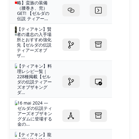
略】蛮族の装備
（腰巻き、兜）
GET! 【ゼルダの
伝説 ティアー...
【ティアキン】賢
者の遺志の入手場
所とおすすめ強化
先【ゼルダの伝説
ティアーズオブ
ザ...
【ティアキン】料
理レシピ一覧｜
228種掲載【ゼル
ダの伝説ティアー
ズオブザキング
ダ...
16 mai 2024 —
ゼルダの伝説ティ
アーズオブザキン
グダムに登場する
金の...
【ティアキン】龍