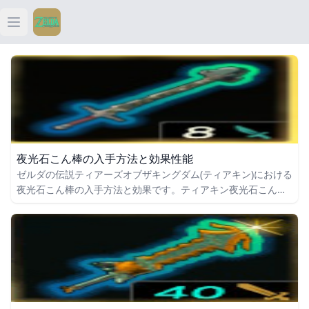
Open main menu
ティアキン
ティアキン 祠
ティアキン 武器
夜光石こん棒の入手方法と効果性能
ティアキン 攻略
ゼルダの伝説ティアーズオブザキングダム(ティアキン)における
夜光石こん棒の入手方法と効果です。ティアキン夜光石こん棒
の入手場所をはじめ、夜光石こん棒の効果や攻撃力についても
掲載しています。