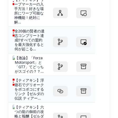
ープマーカーの入
手方法！好きな場
所にワープ可能な
神機能！絶対に
解...
全20個の賢者の遺
志コンプリート達
成!!すべての盟約
を最大強化すると
何が起こる...
【激論】「Forza
Motorsport」と
「GT7」てどっち
がスゴイの？？...
【ティアキン】浮
遊石でグリオーク
をボコボコにする
リンク【ゼルダの
伝説 ティアー...
【ティアキン】六
つの龍の御前の攻
略と報酬【ゼルダ