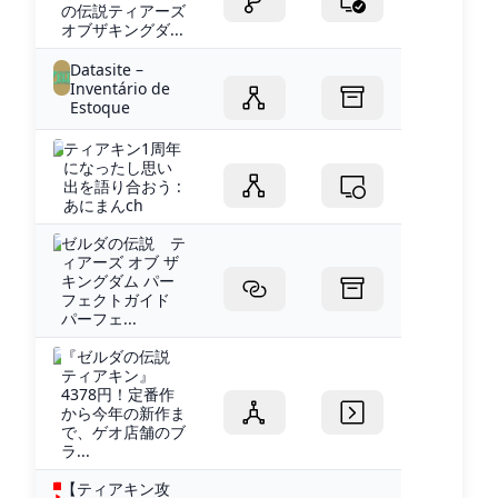
の伝説ティアーズ
オブザキングダ...
Datasite –
Inventário de
Estoque
ティアキン1周年
になったし思い
出を語り合おう :
あにまんch
ゼルダの伝説 テ
ィアーズ オブ ザ
キングダム パー
フェクトガイド
パーフェ...
『ゼルダの伝説
ティアキン』
4378円！定番作
から今年の新作ま
で、ゲオ店舗のブ
ラ...
【ティアキン攻