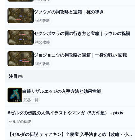
ツツウメの祠攻略と宝箱｜杭の導き
祠の攻略
セクンボマラの祠の行き方と宝箱｜ラウルの祝福
祠の攻略
ジョジョニウの祠攻略と宝箱｜一身の戦い 回転
祠の攻略
注目🎮
白銀リザルエッジの入手方法と効果性能
武器一覧
#ゼルダの伝説の人気イラストやマンガ（5万件超） - pixiv
ゼルダの伝説
【ゼルダの伝説 ティアキン】全秘宝 入手法まとめ【攻略・小ネタ・検証】【ゼルダの伝説 ティアーズオブザキングダム】【ティアキン】【totk】【ゼルダ】 - YouTube