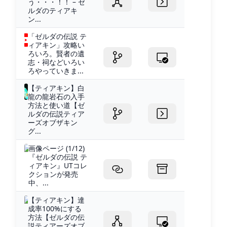
う・・・！！ – ゼ
ルダのティアキ
ン...
「ゼルダの伝説 テ
ィアキン」攻略い
ろいろ。賢者の遺
志・祠などいろい
ろやっていきま...
【ティアキン】白
龍の龍岩石の入手
方法と使い道【ゼ
ルダの伝説ティア
ーズオブザキン
グ...
画像ページ (1/12)
『ゼルダの伝説 テ
ィアキン』UTコレ
クションが発売
中、...
【ティアキン】達
成率100%にする
方法【ゼルダの伝
説ティアーズオブ