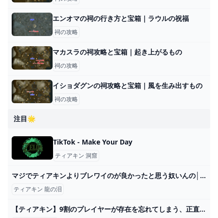
エンオマの祠の行き方と宝箱｜ラウルの祝福
祠の攻略
マカスラの祠攻略と宝箱｜起き上がるもの
祠の攻略
イショダグンの祠攻略と宝箱｜風を生み出すもの
祠の攻略
注目🌟
TikTok - Make Your Day
ティアキン 洞窟
マジでティアキンよりブレワイのが良かったと思う奴いんの│SWITCH速報
ティアキン 龍の泪
【ティアキン】9割のプレイヤーが存在を忘れてしまう、正直いらない無能アイテム8選【ゼルダの伝説ティアーズオブザキングダム/ティアキン】 - YouTube