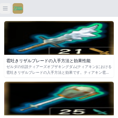
Open main menu
ティアキン
ティアキン 祠
ティアキン 武器
雹吐きリザルブレードの入手方法と効果性能
ティアキン 攻略
ゼルダの伝説ティアーズオブザキングダム(ティアキン)における
雹吐きリザルブレードの入手方法と効果です。ティアキン雹吐
きリザルブレードの入手場所をはじめ、雹吐きリザルブレード
の効果や攻撃力についても掲載しています。