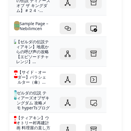
の伝説 ティアーズ
オブ ザ キングダ
ム】＃２４ -...
Sample Page –
Nebilimcen
【ゼルダの伝説テ
ィアキン】地底か
らの呼び声の攻略
【エピソードチャ
レンジ】...
【サイド・オー
ダー】パラシェ
ルター（傘）...
ゼルダの伝説 テ
ィアーズオブザキ
ングダム 攻略メ
モ hyperTsブログ
【ティアキン】ウ
オトリー村再建計
画 料理屋の直し方