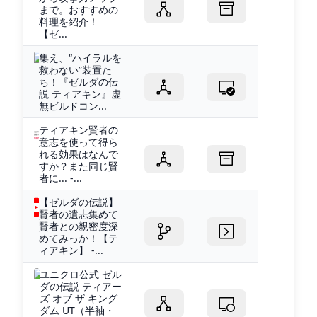
まで。おすすめの
料理を紹介！
【ゼ...
集え、“ハイラルを
救わない”装置た
ち！『ゼルダの伝
説 ティアキン』虚
無ビルドコン...
ティアキン賢者の
意志を使って得ら
れる効果はなんで
すか？また同じ賢
者に... -...
【ゼルダの伝説】
賢者の遺志集めて
賢者との親密度深
めてみっか！【テ
ィアキン】 -...
ユニクロ公式 ゼル
ダの伝説 ティアー
ズ オブ ザ キング
ダム UT（半袖・