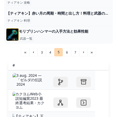
ティアキン 攻略
【ティアキン】赤い月の周期・時間と出し方！料理と武器の復活頻度 - ゼルダ攻略Wikiティアキンまとめ速報
ティアキン 料理
モリブリンハンマーの入手方法と効果性能
武器一覧
5
3
4
6
7
««
«
»
»»
#
3 aug. 2024 —
「ゼルダの伝説
2024
カクヨムWeb小
説短編賞2023 最
終選考結果 - カク
ヨム
【ティアキン】王