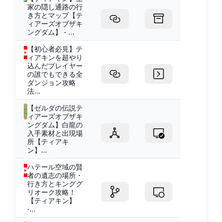
家の隠し通路の行
き方とマップ【テ
ィアーズオブザキ
ングダム】 - ...
【初心者必見】テ
ィアキンを超やり
込んだプレイヤー
の誰でもできる全
ダンジョン攻略
法...
【ゼルダの伝説テ
ィアーズオブザキ
ングダム】白龍の
入手素材と出現場
所【ティアキ
ン】...
ハテール空域の賢
者の遺志の場所・
行き方とキンググ
リオーク攻略！
【ティアキン】
-...