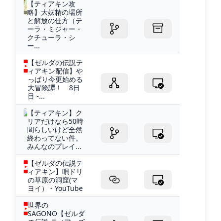
【ティアキン攻
略】大妖精の場所
と解放の仕方（テ
ーラ・ミジャー・
クチューラ・シ
ー...
【ゼルダの伝説テ
ィアキン配信】や
っぱり今更始める
大冒険譚！ 8日
目 -...
【ティアキン】ク
リアだけなら50時
間らしいけど全然
終わってない件。
みんなのプレイ...
【ゼルダの伝説テ
ィアキン】唄ドリ
の草原の洞窟(マ
ヨイ） - YouTube
世界の
SAGONO【ゼルダ