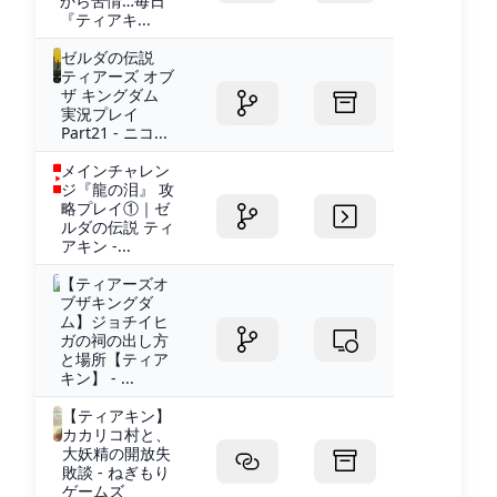
から苦情…毎日
『ティアキ...
ゼルダの伝説
ティアーズ オブ
ザ キングダム
実況プレイ
Part21 - ニコ...
メインチャレン
ジ『龍の泪』 攻
略プレイ①｜ゼ
ルダの伝説 ティ
アキン -...
【ティアーズオ
ブザキングダ
ム】ジョチイヒ
ガの祠の出し方
と場所【ティア
キン】 - ...
【ティアキン】
カカリコ村と、
大妖精の開放失
敗談 - ねぎもり
ゲームズ