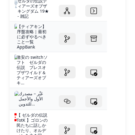
ゼルダの伝説テ
ィアーズオブザ
キングダム 19★
- 雑記
【ティアキン】
序盤攻略｜最初
に必ずやるべき
こと一覧
AppBank
激安の switchソ
フト ゼルダの
伝説 ブレスオ
ブザワイルド＆
ティアーズオブ
キ...
عَبِّر – مصدرك
الأول والأجمل
للتدوين...
【 ゼルダの伝説
TotK 】ゴロンの
民たちに話しか
けたり、オルデ