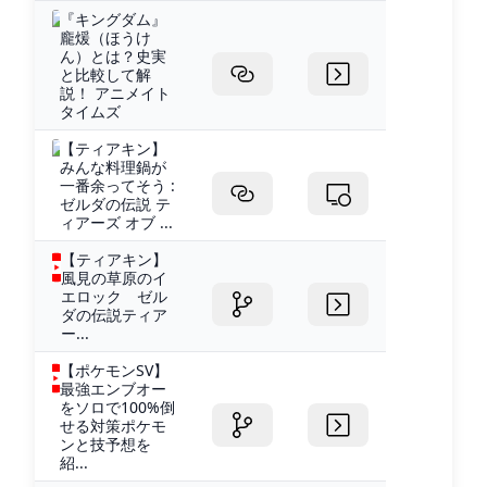
『キングダム』
龐煖（ほうけ
ん）とは？史実
と比較して解
説！ アニメイト
タイムズ
【ティアキン】
みんな料理鍋が
一番余ってそう :
ゼルダの伝説 テ
ィアーズ オブ ...
【ティアキン】
風見の草原のイ
エロック ゼル
ダの伝説ティア
ー...
【ポケモンSV】
最強エンブオー
をソロで100%倒
せる対策ポケモ
ンと技予想を
紹...