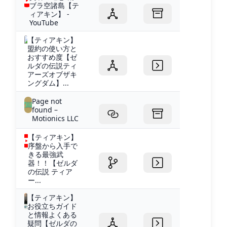
ブラ空諸島【テ
ィアキン】 -
YouTube
【ティアキン】
盟約の使い方と
おすすめ度【ゼ
ルダの伝説ティ
アーズオブザキ
ングダム】...
Page not
found –
Motionics LLC
【ティアキン】
序盤から入手で
きる最強武
器！！【ゼルダ
の伝説 ティア
ー...
【ティアキン】
お役立ちガイド
と情報よくある
疑問【ゼルダの