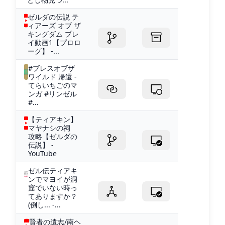
ゼルダの伝説 テ
ィアーズ オブ ザ
キングダム プレ
イ動画1【プロロ
ーグ】 -...
#ブレスオブザ
ワイルド 帰還 -
てらいちごのマ
ンガ #リンゼル
#...
【ティアキン】
マヤナシの祠
攻略【ゼルダの
伝説】 -
YouTube
ゼル伝ティアキ
ンでマヨイが洞
窟でいない時っ
てありますか？
(倒し... -...
賢者の遺志/南ヘ