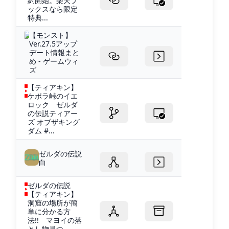
約開始。楽天ブ
ックスなら限定
特典...
【モンスト】
Ver.27.5アップ
デート情報まと
め - ゲームウィ
ズ
【ティアキン】
ケポラ峠のイエ
ロック ゼルダ
の伝説ティアー
ズ オブザキング
ダム #...
ゼルダの伝説
白
ゼルダの伝説
【ティアキン】
洞窟の場所が簡
単に分かる方
法!! マヨイの落
とし物見つ...