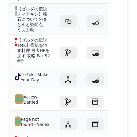
【ゼルダの伝説
ティアキン】秘
石についてのま
とめと疑問点｜
うぇぶ助
【ゼルダの伝説
TotK】瘴気を治
す料理 最大HPを
戻す 攻略 Part92
#テ...
TikTok - Make
Your Day
Access
Denied
Page not
found - Vanex