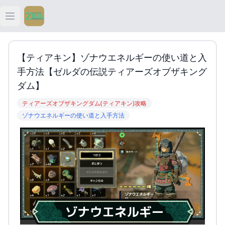
Open main menu
ティアキン
【ティアキン】ゾナウエネルギーの使い道と入
ティアキン 祠
手方法【ゼルダの伝説ティアーズオブザキング
ダム】
ティアキン 武器
ティアーズオブザキングダム(ティアキン)攻略
ゾナウエネルギーの使い道と入手方法
ティアキン 攻略