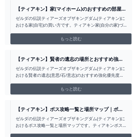
【ティアキン】家(マイホーム)のおすすめの部屋ユ
ニットと作り方【ゼルダの伝説ティアーズオブザ
ゼルダの伝説ティアーズオブザキングダム(ティアキン)に
キングダム】
おける家(自宅)の買い方です。ティアキン家(自分の家)づ
くりやレイアウト(配置)、おすすめ部屋ユニットを掲載。
もっと読む
【ティアキン】賢者の遺志の場所とおすすめ強化
優先度【ゼルダの伝説ティアーズオブザキングダ
ゼルダの伝説ティアーズオブザキングダム(ティアキン)に
ム】
おける賢者の遺志(意思/石/意志)のおすすめ強化優先度で
す。ティアキン賢者の遺志の場所マップや使い方、その
効果について掲載しています。
もっと読む
【ティアキン】ボス攻略一覧と場所マップ｜ボス
素材【ゼルダの伝説ティアーズオブザキングダ
ゼルダの伝説ティアーズオブザキングダム(ティアキン)に
ム】
おけるボス攻略一覧と場所マップです。ティアキンボス
一覧をはじめ、ストーリーやフィールドボスの攻略や素