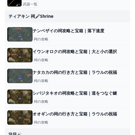
武器一覧
ティアキン 祠🎤shrine
テンベザイの祠攻略と宝箱｜落下速度
祠の攻略
イウンオロクの祠攻略と宝箱｜大と小の選択
祠の攻略
ナタカカの祠の行き方と宝箱｜ラウルの祝福
祠の攻略
シバジタキオの祠攻略と宝箱｜道をつなぐ鍵
祠の攻略
オオギンの祠の行き方と宝箱｜ラウルの祝福
祠の攻略
注目🎳