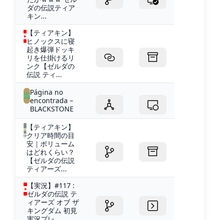
ダの伝説ティア
キン...
【ティアキン】
ヒノックスに寝
起き爆弾ドッキ
リを仕掛けるリ
ンク【ゼルダの
伝説 ティ...
Página no
encontrada –
BLACKSTONE
【ティアキン】
クリア時間の目
安｜ボリューム
はどれくらい？
【ゼルダの伝説
ティアーズ...
【実況】#117 :
ゼルダの伝説 テ
ィアーズ オブ ザ
キングダム 初見
実況プレ...