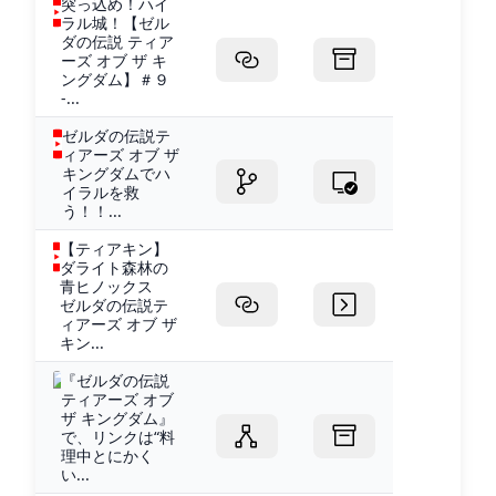
突っ込め！ハイ
ラル城！【ゼル
ダの伝説 ティア
ーズ オブ ザ キ
ングダム】＃９
-...
ゼルダの伝説テ
ィアーズ オブ ザ
キングダムでハ
イラルを救
う！！...
【ティアキン】
ダライト森林の
青ヒノックス
ゼルダの伝説テ
ィアーズ オブ ザ
キン...
『ゼルダの伝説
ティアーズ オブ
ザ キングダム』
で、リンクは“料
理中とにかく
い...