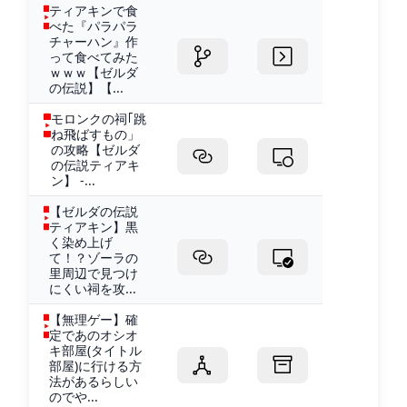
ティアキンで食
べた『パラパラ
チャーハン』作
って食べてみた
ｗｗｗ【ゼルダ
の伝説】【...
モロンクの祠｢跳
ね飛ばすもの」
の攻略【ゼルダ
の伝説ティアキ
ン】 -...
【ゼルダの伝説
ティアキン】黒
く染め上げ
て！？ゾーラの
里周辺で見つけ
にくい祠を攻...
【無理ゲー】確
定であのオシオ
キ部屋(タイトル
部屋)に行ける方
法があるらしい
のでや...