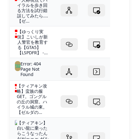
イラルを歩き回
る方法を試行錯
誤してみたら....
【ゼ...
【ゆっくり実
況】こいしが新
人警官を教育す
る【GTA5】
【LSPDFR】 -...
Error: 404
Page Not
Found
【ティアキン攻
略】蛮族の服
GET。ゴングル
の丘の洞窟。ハ
イラル城の東。
【ゼルダの...
【ティアキン】
白い龍に乗った
らこうなったん
だがｗｗｗ ゼル