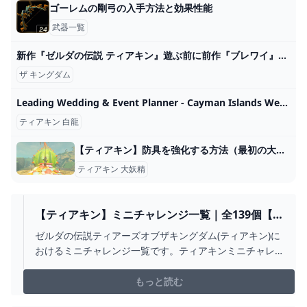
ゴーレムの剛弓の入手方法と効果性能
武器一覧
新作『ゼルダの伝説 ティアキン』遊ぶ前に前作『ブレワイ』は遊んだ方がいい？【ティアーズ オブ ザ キングダム】 ゲーム・エンタメ最新情報のファミ通.com
ザ キングダム
Leading Wedding & Event Planner - Cayman Islands Wedding & Events
ティアキン 白龍
【ティアキン】防具を強化する方法（最初の大妖精テーラがいる場所）【ゼルダの伝説ティアーズオブザキングダム】
ティアキン 大妖精
【ティアキン】ミニチャレンジ一覧｜全139個【ゼ
ルダの伝説ティアーズオブザキングダム】
ゼルダの伝説ティアーズオブザキングダム(ティアキン)に
おけるミニチャレンジ一覧です。ティアキンミニチャレ
ンジ攻略をはじめ、その報酬や依頼人の場所をマップで
掲載しています。
もっと読む