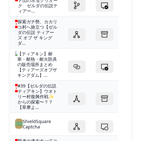
ド山の氷雪グリオー
ク ゼルダの伝説テ
ィアー...
探索ガチ勢、カカリ
コ村へ旅立つ【ゼル
ダの伝説 ティアー
ズ オブ ザ キング
ダ...
【ティアキン】耐
寒・耐熱・耐火防具
の販売場所まとめ
【ティアーズオブザ
キングダム】...
#39【ゼルダの伝説
ティアキン】ウオト
リー村復興作戦✨
からの探索〜？？
【草摩よ...
ShieldSquare
Captcha
賢者の遺志すべてコ