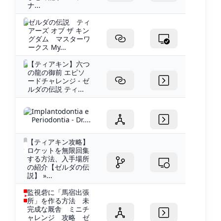
ナ...
ゼルダの伝説 ティ
アーズ オブ ザ キン
グダム マスターワ
ークス My...
【ティアキン】六つ
の龍の御前 エピソ
ードチャレンジ - ゼ
ルダの伝説 ティ...
Implantodontia e
Periodontia - Dr....
【ティアキン攻略】
ロケットを無限回集
する方法、入手場所
の紹介【ゼルダの伝
説】 »...
監視砦に「馬宿出張
所」を作る方法 未
完成な厩舎 ミニチ
ャレンジ 攻略 ゼ