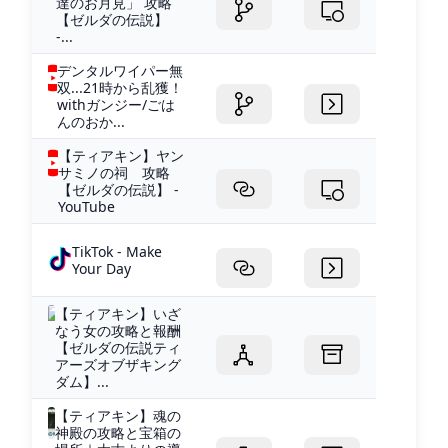
達のお月見」 攻略
【ゼルダの伝説】
-...
デンタルワイパー無
双...21時から乱獲！
withガンジー/ごは
んのおか...
【ティアキン】ヤン
サミノの祠 攻略
【ゼルダの伝説】 -
YouTube
TikTok - Make
Your Day
【ティアキン】いざ
なう女の攻略と報酬
【ゼルダの伝説ティ
アーズオブザキング
ダム】...
【ティアキン】魂の
神殿の攻略と宝箱の