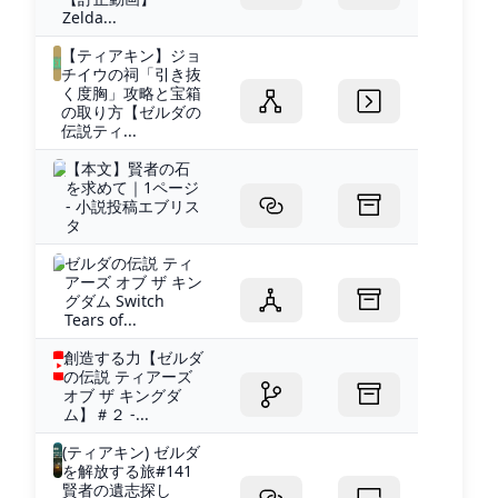
Zelda...
【ティアキン】ジョ
チイウの祠「引き抜
く度胸」攻略と宝箱
の取り方【ゼルダの
伝説ティ...
【本文】賢者の石
を求めて｜1ページ
- 小説投稿エブリス
タ
ゼルダの伝説 ティ
アーズ オブ ザ キン
グダム Switch
Tears of...
創造する力【ゼルダ
の伝説 ティアーズ
オブ ザ キングダ
ム】＃２ -...
(ティアキン) ゼルダ
を解放する旅#141
賢者の遺志探し