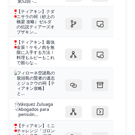
第52回 -...
【ティアキン】クダ
ニサラの祠（砂上の
橋梁 攻略）ゼルダ
の伝説ティアーズオ
ブザキン...
【ティアキン】最強
金策！ケモノ肉を無
限に入手する方法！
料理もルピーもこれ
で困らな...
フィローネ空諸島の
龍頭島の賢者の遺志
とジョクウの祠【テ
ィアキン攻略】
と...
Vásquez Zuluaga
Abogados para
pensión...
【ティアキン】ミニ
チャレンジ「ゴロン