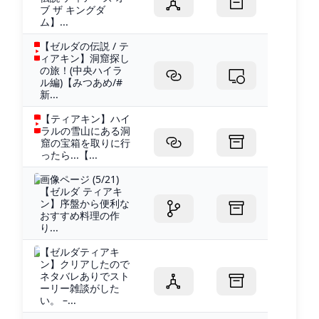
ブ ザ キングダ
ム】...
【ゼルダの伝説 / テ
ィアキン】洞窟探し
の旅！(中央ハイラ
ル編)【みつあめ/#
新...
【ティアキン】ハイ
ラルの雪山にある洞
窟の宝箱を取りに行
ったら...【...
画像ページ (5/21)
【ゼルダ ティアキ
ン】序盤から便利な
おすすめ料理の作
り...
【ゼルダティアキ
ン】クリアしたので
ネタバレありでスト
ーリー雑談がした
い。 –...