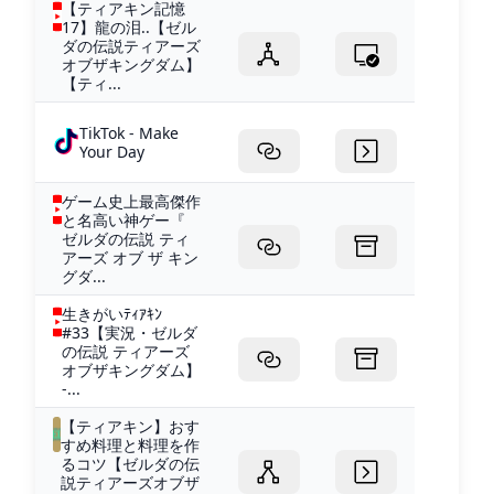
【ティアキン記憶
17】龍の泪..【ゼル
ダの伝説ティアーズ
オブザキングダム】
【ティ...
TikTok - Make
Your Day
ゲーム史上最高傑作
と名高い神ゲー『
ゼルダの伝説 ティ
アーズ オブ ザ キン
グダ...
生きがいﾃｨｱｷﾝ
#33【実況・ゼルダ
の伝説 ティアーズ
オブザキングダム】
-...
【ティアキン】おす
すめ料理と料理を作
るコツ【ゼルダの伝
説ティアーズオブザ