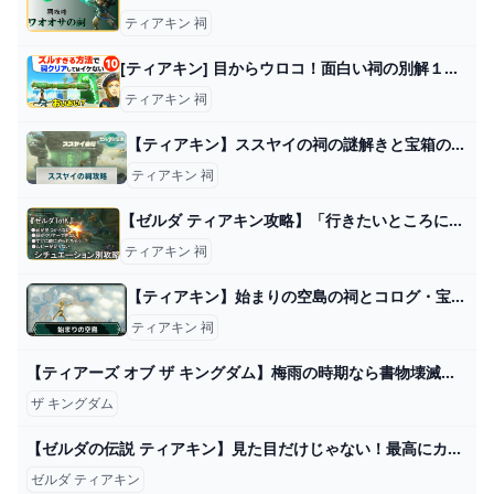
ティアキン 祠
[ティアキン] 目からウロコ！面白い祠の別解１０選 [ゼルダの伝説 ティアーズ オブ ザ キングダム] - YouTube
ティアキン 祠
【ティアキン】ススヤイの祠の謎解きと宝箱の取り方｜走るもの【ゼルダの伝説ティアーズオブザキングダム】 - 神ゲー攻略
ティアキン 祠
【ゼルダ ティアキン攻略】「行きたいところに行けない」「祠がクリアーできない」詰まったときの対処法【ティアーズ オブ ザ キングダム】 ゲーム・エンタメ最新情報のファミ通.com
ティアキン 祠
【ティアキン】始まりの空島の祠とコログ・宝箱の場所【ゼルダの伝説ティアーズオブザキングダム】 - ゲームウィズ
ティアキン 祠
【ティアーズ オブ ザ キングダム】梅雨の時期なら書物壊滅！ゼルダの隠し部屋！！ #32 - YouTube
ザ キングダム
【ゼルダの伝説 ティアキン】見た目だけじゃない！最高にカッコイイ武器TOP5！【Zelda Tears of Kingdom】 - YouTube
ゼルダ ティアキン