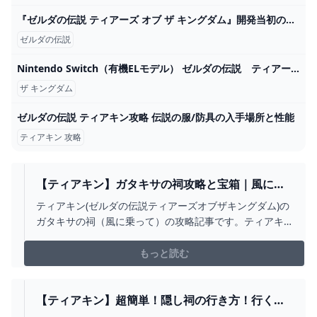
『ゼルダの伝説 ティアーズ オブ ザ キングダム』開発当初のカオス状態映像にみんなほっこり。任天堂でもはじめは失敗する - AUTOMATON
ゼルダの伝説
Nintendo Switch（有機ELモデル） ゼルダの伝説 ティアーズ オブ ザ キングダムエディション - YouTube
ザ キングダム
ゼルダの伝説 ティアキン攻略 伝説の服/防具の入手場所と性能
ティアキン 攻略
【ティアキン】ガタキサの祠攻略と宝箱｜風に乗
って【ゼルダの伝説ティアーズオブザキングダ
ティアキン(ゼルダの伝説ティアーズオブザキングダム)の
ム】 - ゲームウィズ
ガタキサの祠（風に乗って）の攻略記事です。ティアキ
ンガタキサの祠のマップと場所や行き方、宝箱の中身に
ついて掲載しています。
もっと読む
【ティアキン】超簡単！隠し祠の行き方！行くだ