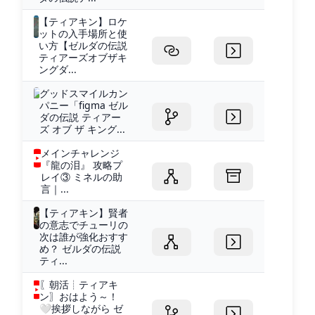
【ティアキン】ロケ
ットの入手場所と使
い方【ゼルダの伝説
ティアーズオブザキ
ングダ...
グッドスマイルカン
パニー「figma ゼル
ダの伝説 ティアー
ズ オブ ザ キング...
メインチャレンジ
『龍の泪』 攻略プ
レイ③ ミネルの助
言｜...
【ティアキン】賢者
の意志でチューリの
次は誰が強化おすす
め？ ゼルダの伝説
ティ...
〖朝活┊ティアキ
ン〗おはよう～！
🤍挨拶しながら ゼ