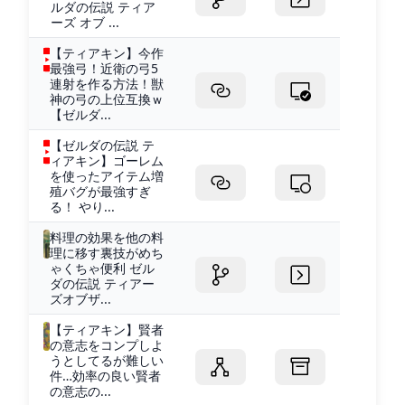
ルダの伝説 ティア
ーズ オブ ...
【ティアキン】今作
最強弓！近衛の弓5
連射を作る方法！獣
神の弓の上位互換ｗ
【ゼルダ...
【ゼルダの伝説 テ
ィアキン】ゴーレム
を使ったアイテム増
殖バグが最強すぎ
る！ やり...
料理の効果を他の料
理に移す裏技がめち
ゃくちゃ便利 ゼル
ダの伝説 ティアー
ズオブザ...
【ティアキン】賢者
の意志をコンプしよ
うとしてるが難しい
件…効率の良い賢者
の意志の...