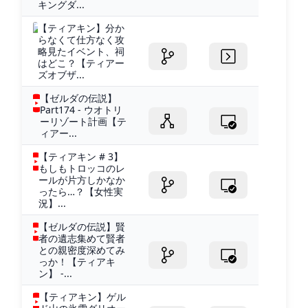
キングダ...
【ティアキン】分か
らなくて仕方なく攻
略見たイベント、祠
はどこ？【ティアー
ズオブザ...
【ゼルダの伝説】
Part174 - ウオトリ
ーリゾート計画【テ
ィアー...
【ティアキン # 3】
もしもトロッコのレ
ールが片方しかなか
ったら…？【女性実
況】...
【ゼルダの伝説】賢
者の遺志集めて賢者
との親密度深めてみ
っか！【ティアキ
ン】 -...
【ティアキン】ゲル