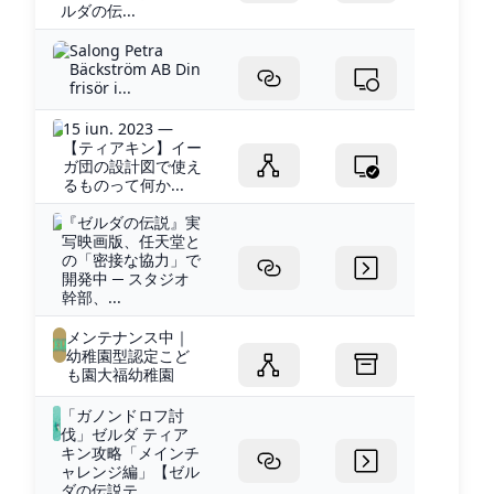
ルダの伝...
Salong Petra
Bäckström AB Din
frisör i...
15 iun. 2023 —
【ティアキン】イー
ガ団の設計図で使え
るものって何か...
『ゼルダの伝説』実
写映画版、任天堂と
の「密接な協力」で
開発中 ─ スタジオ
幹部、...
メンテナンス中｜
幼稚園型認定こど
も園大福幼稚園
「ガノンドロフ討
伐」ゼルダ ティア
キン攻略「メインチ
ャレンジ編」【ゼル
ダの伝説テ...