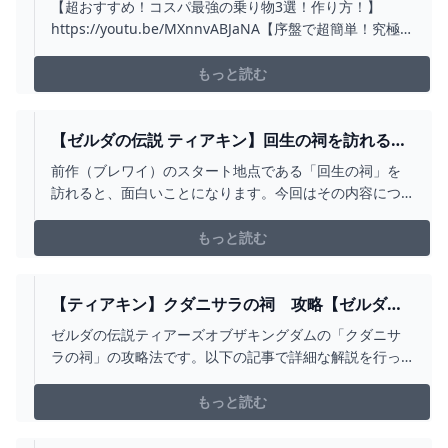
けでクリア！【ゼルダの伝説】 - YOUTUBE
【超おすすめ！コスパ最強の乗り物3選！作り方！】
https://youtu.be/MXnnvABJaNA【序盤で超簡単！究極の
乗り物！水陸空対応でおすすめ！】
https://youtu.be/SONAFqp_QDA【ゼルダの伝説 ティア
もっと読む
ーズ オブ ザ キングダム 攻略】
https://youtube.com/pl...
【ゼルダの伝説 ティアキン】回生の祠を訪れる
と・・・（前作のスタート地点）【小ネタ・検
前作（ブレワイ）のスタート地点である「回生の祠」を
証】【ゼルダの伝説 ティアーズオブザキングダ
訪れると、面白いことになります。今回はその内容につ
ム】【ティアキン】【TOTK】【ゼルダ】 -
いて、ご紹介します。★ティアキン 小ネタ・裏技・検証
YOUTUBE
再生リスト https://youtube.com/playlist?
もっと読む
list=PLdE0IEHoC0TVRTM_IzCpdznNWyB3dZPRm★ティ
アキン...
【ティアキン】クダニサラの祠 攻略【ゼルダの
伝説】 - YOUTUBE
ゼルダの伝説ティアーズオブザキングダムの「クダニサ
ラの祠」の攻略法です。以下の記事で詳細な解説を行っ
ています。https://gamepedia.jp/zelda-
totk/dungeons/dungeon-117
もっと読む