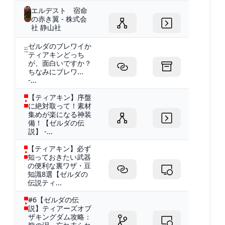
エルデスト 宿命
の赤き翼 - 株式会
社 静山社
ゼルダのブレワイか
ティアキンどっち
が、面白いですか？
ちなみにブレワ...
-...
【ティアキン】序盤
に絶対取って！素材
集めが楽になる神装
備！【ゼルダの伝
説】 -...
【ティアキン】必ず
知っておきたい武器
の便利な裏ワザ・豆
知識8選【ゼルダの
伝説ティ...
#6【ゼルダの伝
説】ティアーズオブ
ザキングダム攻略：