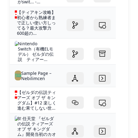
がswit... -...
【ティアキン攻略】
初心者から熟練者ま
で正しい使い方しっ
てる？最大攻撃力
600超の...
Nintendo
Switch（有機ELモ
デル） ゼルダの伝
説 ティアー...
Sample Page –
Nebilimcen
【ゼルダの伝説ティ
アーズ オブ ザ キン
グダム】#12 楽しく
進む果てしない世...
B! 任天堂 『ゼルダ
の伝説 ティアーズ
オブ ザ キングダ
ム』開発当初のカオ