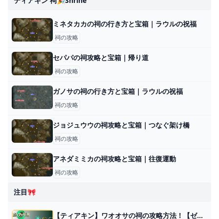
ティアキン 祠🎉shrine
ミネタカカの祠の行き方と宝箱｜ラウルの祝福
祠の攻略
セパパの祠攻略と宝箱｜帰り道
祠の攻略
ガノサの祠の行き方と宝箱｜ラウルの祝福
祠の攻略
ジョジュウウの祠攻略と宝箱｜つなぐ架け橋
祠の攻略
アネダミミカの祠攻略と宝箱｜往復運動
祠の攻略
注目🎀
【ティアキン】ワオオサの祠の攻略方法！【ゼルダの伝説TotK】