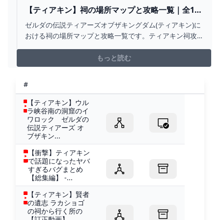
【ティアキン】祠の場所マップと攻略一覧｜全152
箇所【ゼルダの伝説ティアーズオブザキングダ
ゼルダの伝説ティアーズオブザキングダム(ティアキン)に
ム】 - ゲームウィズ
おける祠の場所マップと攻略一覧です。ティアキン祠攻
略では、全152箇所の場所マップや試練の攻略情報を掲載
しています。
もっと読む
#
【ティアキン】ウル
ラ峡谷南の洞窟のイ
ワロック ゼルダの
伝説ティアーズ オ
ブザキン...
【衝撃】ティアキン
で話題になったヤバ
すぎるバグまとめ
【総集編】 -...
【ティアキン】賢者
の遺志 ラカショゴ
の祠から行く所の
【訂正動画】