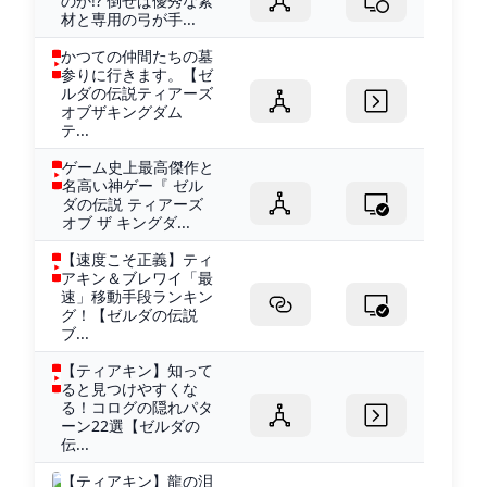
のか!? 倒せば優秀な素
材と専用の弓が手...
かつての仲間たちの墓
参りに行きます。【ゼ
ルダの伝説ティアーズ
オブザキングダム
テ...
ゲーム史上最高傑作と
名高い神ゲー『 ゼル
ダの伝説 ティアーズ
オブ ザ キングダ...
【速度こそ正義】ティ
アキン＆ブレワイ「最
速」移動手段ランキン
グ！【ゼルダの伝説
ブ...
【ティアキン】知って
ると見つけやすくな
る！コログの隠れパタ
ーン22選【ゼルダの
伝...
【ティアキン】龍の泪