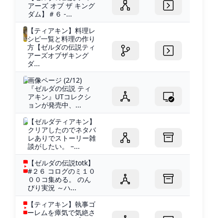
アーズ オブ ザ キング
ダム】＃６ -...
【ティアキン】料理レ
シピ一覧と料理の作り
方【ゼルダの伝説ティ
アーズオブザキング
ダ...
画像ページ (2/12)
『ゼルダの伝説 ティ
アキン』UTコレクシ
ョンが発売中、...
【ゼルダティアキン】
クリアしたのでネタバ
レありでストーリー雑
談がしたい。 –...
【ゼルダの伝説totk】
#２６ コログのミ１０
００コ集める。 のん
びり実況 ～ハ...
【ティアキン】執事ゴ
ーレムを瘴気で気絶さ