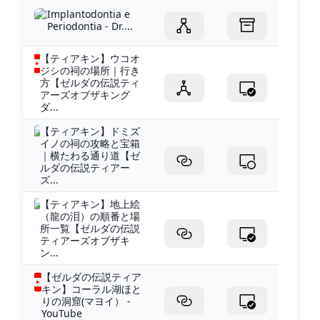
Implantodontia e
Periodontia - Dr....
【ティアキン】ウコオ
ジシの祠の場所｜行き
方【ゼルダの伝説ティ
アーズオブザキング
ダ...
【ティアキン】ドミズ
イノの祠の攻略と宝箱
｜横たわる通り道【ゼ
ルダの伝説ティアー
ズ...
【ティアキン】地上絵
（龍の泪）の順番と場
所一覧【ゼルダの伝説
ティアーズオブザキ
ン...
【ゼルダの伝説ティア
キン】コーラル湖ほと
りの洞窟(マヨイ） -
YouTube