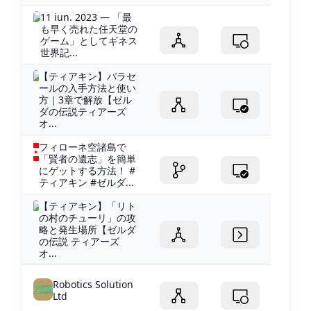
11 iun. 2023 — 「最
も早く売れた任天堂の
ゲーム」としてギネス
世界記...
【ティアキン】パラセ
ールの入手方法と使い
方｜3章で解放【ゼル
ダの伝説ティアーズ
オ...
フィローネ空諸島で
「賢者の遺志」を簡単
にゲットする方法！ #
ティアキン #ゼルダ...
【ティアキン】「リト
の村のチューリ」の攻
略と発生場所【ゼルダ
の伝説 ティアーズ
オ...
Robotics Solution
Ltd