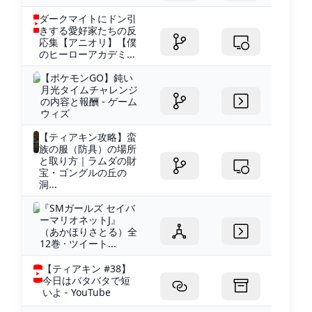
ダークマイトにドン引
きする愛好家たちの反
応集【アニオリ】【僕
のヒーローアカデミ...
【ポケモンGO】鈍い
月光タイムチャレンジ
の内容と報酬 - ゲーム
ウィズ
【ティアキン攻略】蛮
族の服（防具）の場所
と取り方｜ラムダの財
宝・ゴングルの丘の
洞...
『SMガールズ セイバ
ーマリオネットJ』
（あかほりさとる）全
12巻 · ツイート...
【ティアキン #38】
今日はバタバタで短
いよ - YouTube