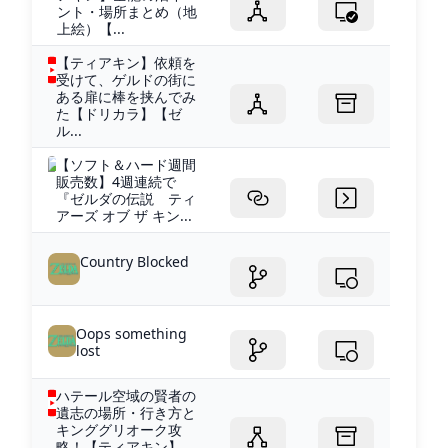
ント・場所まとめ（地
上絵）【...
【ティアキン】依頼を
受けて、ゲルドの街に
ある扉に棒を挟んでみ
た【ドリカラ】【ゼ
ル...
【ソフト＆ハード週間
販売数】4週連続で
『ゼルダの伝説 ティ
アーズ オブ ザ キン...
Country Blocked
Oops something
lost
ハテール空域の賢者の
遺志の場所・行き方と
キンググリオーク攻
略！【ティアキン】