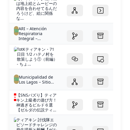
は地上絵とムービーの
内容を合わせてるんだ
ろうけど、絵に関係
な...
ARI – Atención
Respiratoria
Integral –...
TotKティアキン・71
日目 1/2 ハテノ村を
散策しよう①（前編）
- ちょ...
Municipalidad de
Los Lagos – Sitio...
【SNSバズり】ティア
キン上級者の遊び方！
神過ぎるビルド６選
【ゼルダの伝説ティ...
ティアキン 討伐隊エ
ピソードチャレンジの
発生場所と報酬【ゼル