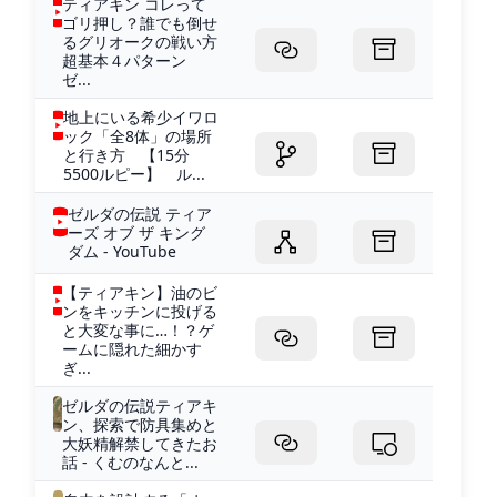
ティアキン コレって
ゴリ押し？誰でも倒せ
るグリオークの戦い方
超基本４パターン
ゼ...
地上にいる希少イワロ
ック「全8体」の場所
と行き方 【15分
5500ルピー】 ル...
ゼルダの伝説 ティア
ーズ オブ ザ キング
ダム - YouTube
【ティアキン】油のビ
ンをキッチンに投げる
と大変な事に…！？ゲ
ームに隠れた細かす
ぎ...
ゼルダの伝説ティアキ
ン、探索で防具集めと
大妖精解禁してきたお
話 - くむのなんと...