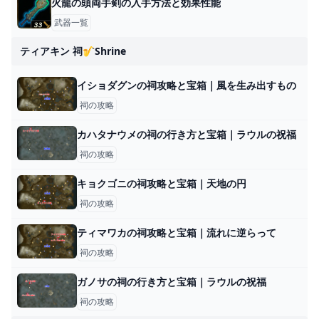
火龍の頭両手剣の入手方法と効果性能
武器一覧
ティアキン 祠🎷shrine
イショダグンの祠攻略と宝箱｜風を生み出すもの
祠の攻略
カハタナウメの祠の行き方と宝箱｜ラウルの祝福
祠の攻略
キョクゴニの祠攻略と宝箱｜天地の円
祠の攻略
ティマワカの祠攻略と宝箱｜流れに逆らって
祠の攻略
ガノサの祠の行き方と宝箱｜ラウルの祝福
祠の攻略