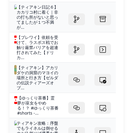
【ティアキン日記６】
カカリコ村に着く｜非
の打ち所がないと思っ
てましたが１つ不満
が...
【ブレワイ】依頼を受
けて、ラスボス戦でお
触り厳禁バリアを超連
打されてみた【ドリ
カ...
【ティアキン】アカリ
ダケの洞窟のマヨイの
場所と行き方【ゼルダ
の伝説ティアーズオ
ブ...
【ゆっくり茶番】霊
夢が巫女をやめ
る！？ #ゆっくり茶番
#shorts -...
ティアキン攻略：序盤
でもライネルは倒せる