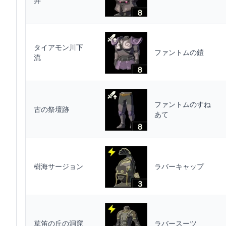
井
タイアモン川下
ファントムの鎧
流
ファントムのすね
古の祭壇跡
あて
樹海サージョン
ラバーキャップ
草笛の丘の洞窟
ラバースーツ