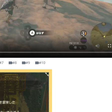
#7
#8
#9
#10