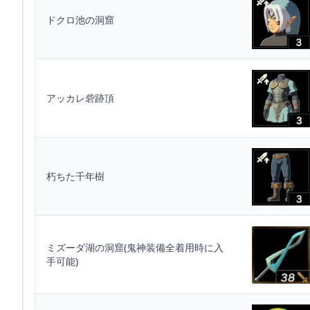
ドクロ池の洞窟
アッカレ砦跡頂
朽ちた千年樹
ミズーダ湖の洞窟(鬼神装備全着用時に入
手可能)