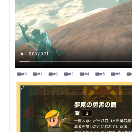
#0
#1
#2
#3
#4
#5
#6